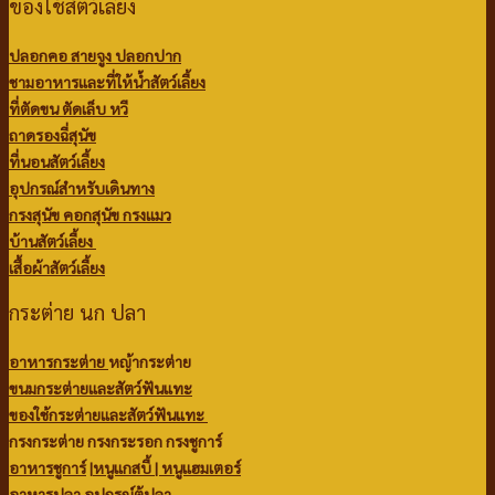
ของใช้สัตว์เลี้ยง
ปลอกคอ สายจูง ปลอกปาก
ชามอาหารและที่ให้น้ำสัตว์เลี้ยง
ที่ตัดขน ตัดเล็บ หวี
ถาดรองฉี่สุนัข
ที่นอนสัตว์เลี้ยง
อุปกรณ์สำหรับเดินทาง
กรงสุนัข คอกสุนัข กรงแมว
บ้านสัตว์เลี้ยง
เสื้อผ้าสัตว์เลี้ยง
กระต่าย นก ปลา
อาหารกระต่าย
หญ้ากระต่าย
ขนมกระต่ายและสัตว์ฟันแทะ
ของใช้กระต่ายและสัตว์ฟันแทะ
กรงกระต่าย กรงกระรอก กรงชูการ์
อาหารชูการ์
|
หนูแกสบี้ |
หนูแฮมเตอร์
อาหารปลา
อุปกรณ์ตู้ปลา