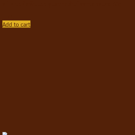
สป์ ขนมขัดฟันแมว ดูแลทางเดินปัสสาวะ รสแกะ 60g
฿
45
Add to cart