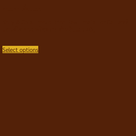
ขนมขบเคี้ยวแมว
Kelly & Co’s Freeze Dried Raw Treats For Cat เคลลี่
แอนด์โค ขนมฟรีซดราย สำหรับแมว 40g
฿
139
–
฿
179
Select options