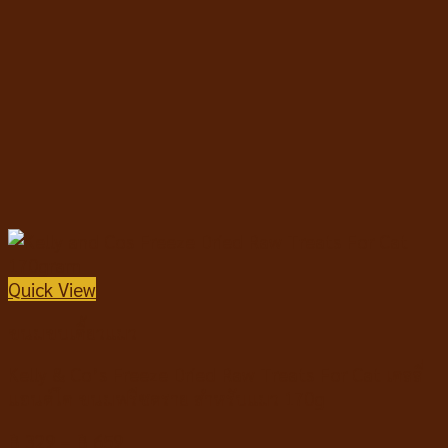
Quick View
ขนมขบเคี้ยวแมว
Kelly & Co’s Freeze Dried Raw Treats For Cat เคลลี่
แอนด์โค ขนมฟรีซดราย สำหรับแมว 170g
฿
329
–
฿
659