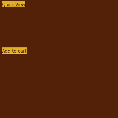
Quick View
ขนมขบเคี้ยวแมว
Catit Nibbly Grills Lobster แคทอิท กริล ขนมแมวรสกุ้ง
มังกร 30g.
฿
45
Add to cart