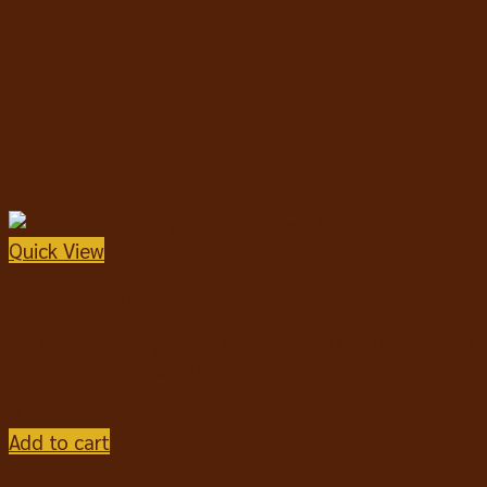
Quick View
ขนมขบเคี้ยวแมว
Kit Cat Cranberry Crisps Chicken คิทแคท แครนเบอร์รี่ค
ริสป์ ขนมขัดฟันแมว ดูแลทางเดินปัสสาวะ รสไก่ 60g
฿
45
Add to cart