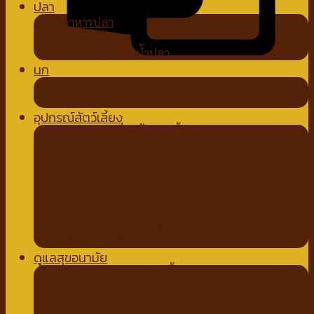
ปลา
อาหารปลา
อุปกรณ์ตู้ปลา
น้ำยาปรับสภาพน้ำปลา
นก
อาหารนก
ขนมนก
อุปกรณ์สัตว์เลี้ยง
ชามอาหาร ที่ให้น้ำสัตว์เลี้ยง
ปลอกคอ สายจูง ปลอกปาก
ที่ตัดขน ตัดเล็บ หวี
ถาดรองฉี่สุนัข
ที่นอนสัตว์เลี้ยง
อุปกรณ์สำหรับเดินทาง
กรง คอก บ้านสัตว์เลี้ยง
เสื้อผ้าสัตว์เลี้ยง
ดูแลสุขอนามัย
ปัญหาขน ผิวหนังสัตว์เลี้ยง
สเปรย์สมุนไพร
แชมพูยา