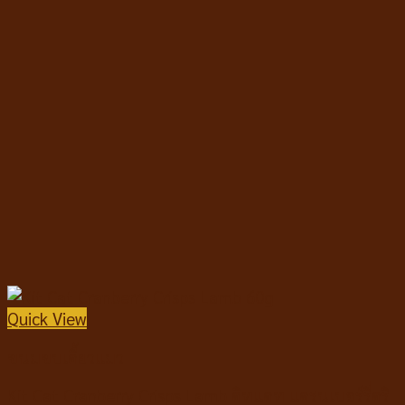
Quick View
ขนมขบเคี้ยวแมว
Kit Cat Cranberry Crisps Lamb คิทแคท แครนเบอร์รี่คริ