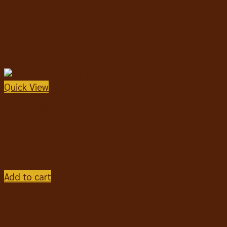
Quick View
ขนมขบเคี้ยวแมว
Kit Cat Cranberry Crisps Seafood คิทแคท แครนเบอร์รี่
คริสป์ ขนมขัดฟันแมว ดูแลทางเดินปัสสาวะ รสซีฟู้ด 60g
฿
45
Add to cart