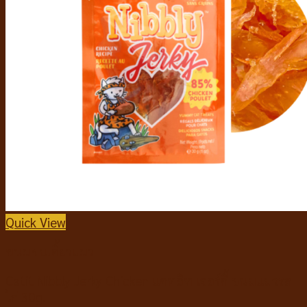
Quick View
ขนมขบเคี้ยวแมว
Catit Nibbly Jerky Chicken แคทอิท เจอร์กี้ ขนมแมวรส
ไก่ 30g.