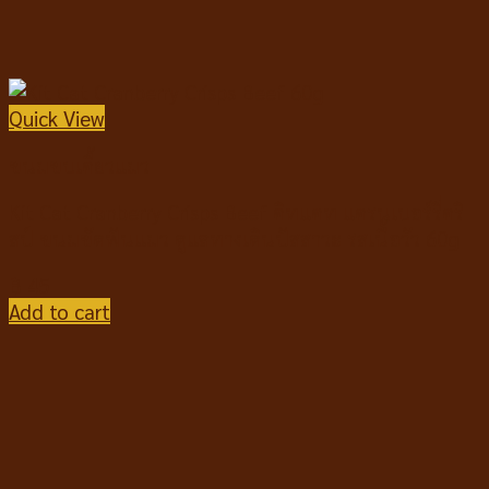
Quick View
ขนมขบเคี้ยวแมว
Kit Cat Cranberry Crisps Beef คิทแคท แครนเบอร์รี่คริ
สป์ ขนมขัดฟันแมว ดูแลทางเดินปัสสาวะ รสเนื้อวัว 60g
฿
45
Add to cart