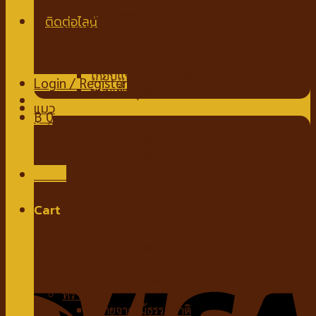
นมชนิดผง
ขนมสำหรับสุนัข
ขนมขบเคี้ยวสำหรับสุนัข
สติ๊กสำหรับสุนัข
ไก่อบแห้งสำหรับสุนัข
Login / Register
ขนมเพื่อสุขภาพ
แมว
฿
0
อาหารแมว
อาหารแมวชนิดเปียก
No products in the cart.
อาหารแมวชนิดเม็ด
ของเล่นแมว
Menu
กัญชาแมว
ที่ลับเล็บแมว
Cart
คอนโดแมว
ไม้ล่อแมว
No products in the cart.
ขนมสำหรับแมว
ขนมแมวเลีย
ขนมขบเคี้ยวแมว
ทรายแมว
ทรายจากไม้ธรรมชาติ