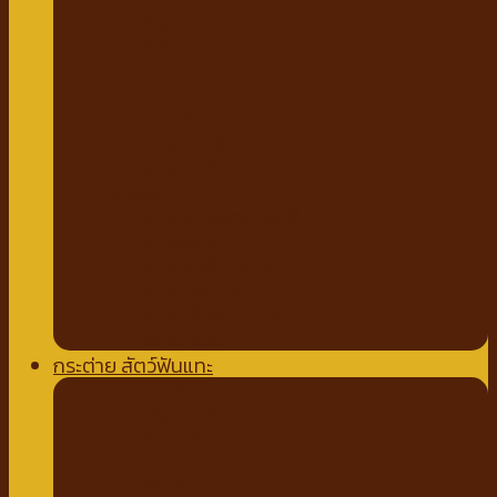
กัญชาแมว
ที่ลับเล็บแมว
คอนโดแมว
ไม้ล่อแมว
ขนมสำหรับแมว
ขนมแมวเลีย
ขนมขบเคี้ยวแมว
ทรายแมว
ทรายจากไม้ธรรมชาติ
ทรายเต้าหู้
ทรายจับตัวเบนโทไนท์
ทรายภูเขาไฟ
ทรายคริสตัล เซลิก้า
ห้องน้ำแมว
กระต่าย สัตว์ฟันแทะ
อาหารกระต่าย
หญ้ากระต่าย
อัลฟาฟ่า
เฮย์
ทีโมธี