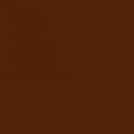
Brand
Catit
(4)
Kit Cat
(12)
Party Mix
(1)
Snackie
(3)
Temptations
(2)
Catga Coga
(2)
Kelly & Co's
(2)
Meow Dee Jai
(2)
cat treats ขนมขบเคี้ยวแมว