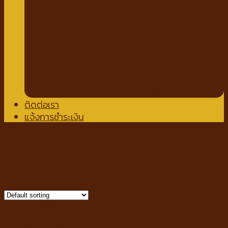
แชมพูอาบแห้งสัตว์เลี้ยง
น้ำหอมสำหรับสัตว์เลี้ยง
ปาก ฟันสัตว์เลี้ยง
เช็ดหู รอบดวงตา
ผ้าเช็ดตัวสัตว์เลี้ยง
แผ่นรองฉี่
กางเกงอนามัย
โอบิสุนัขตัวผู้
น้ำยาล้างพื้น สเปรย์กำจัดกลิ่น
ติดต่อเรา
แจ้งการชำระเงิน
Home
/
แมว
/
ขนมสำหรับแมว
/
ขนมขบเคี้ยวแมว
Filter
Showing all 29 results
หมวดหมู่สินค้า