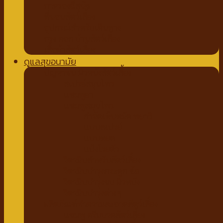
ถาดรองฉี่สุนัข
ที่นอนสัตว์เลี้ยง
อุปกรณ์สำหรับเดินทาง
กรง คอก บ้านสัตว์เลี้ยง
เสื้อผ้าสัตว์เลี้ยง
ดูแลสุขอนามัย
ปัญหาขน ผิวหนังสัตว์เลี้ยง
สเปรย์สมุนไพร
แชมพูยา
แชมพูสมุนไพร
กำจัดเห็บหมัด พยาธิ
แบบสเปรย์
แบบหยด
แป้งโรยตัว
วิตามินสำหรับสัตว์เลี้ยง
วิตามินบำรุงกระดูก ข้อ
วิตามินบำรุงขน ผิวหนัง
วิตามินบำรุงต่างๆ
ผลิตภัณฑ์ทำความสะอาดสัตว์เลี้ยง
แชมพู ครีมนวดสัตว์เลี้ยง