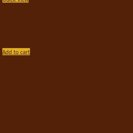
ขนมขบเคี้ยวแมว
Catit Nibbly Wraps Chicken & Fish แคทอิท แรพ ขนม
แมวรสไก่และปลา 30g.
฿
45
Add to cart