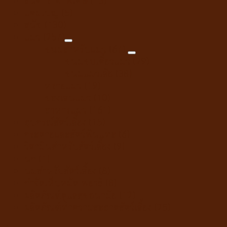
สินค้าราคาพิเศษ
(13)
แคมเปญ
(5)
สุนัข
(130)
แมว
(257)
ขนมสำหรับแมว
(67)
ขนมขบเคี้ยวแมว
(29)
ขนมแมวเลีย
(38)
ทรายแมว
(19)
ของเล่นแมว
(10)
อาหารแมว
(161)
อุปกรณ์สัตว์เลี้ยง
(15)
กระต่ายและสัตว์ฟันแทะ
(6)
วิตามินสำหรับสัตว์เลี้ยง
(9)
นก
(1)
นมสำหรับสัตว์เลี้ยง
(8)
กำจัดเห็บหมัด พยาธิ
(8)
ผลิตภัณฑ์ดูแลสุขอนามัย
(12)
ผลิตภัณฑ์ทำความสะอาดสัตว์เลี้ยง
(25)