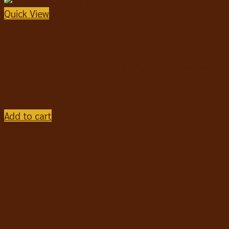
Quick View
ขนมขบเคี้ยวแมว
Kit Cat Cranberry Crisps Salmon คิทแคท แครนเบอร์รี่ค
ริสป์ ขนมขัดฟันแมว ดูแลทางเดินปัสสาวะ รสแซลมอน
60g
฿
45
Add to cart