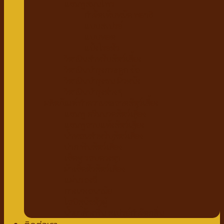
แชมพูสมุนไพร
กำจัดเห็บหมัด พยาธิ
แบบสเปรย์
แบบหยด
แป้งโรยตัว
วิตามินสำหรับสัตว์เลี้ยง
วิตามินบำรุงกระดูก ข้อ
วิตามินบำรุงขน ผิวหนัง
วิตามินบำรุงต่างๆ
ผลิตภัณฑ์ทำความสะอาดสัตว์เลี้ยง
แชมพู ครีมนวดสัตว์เลี้ยง
แชมพูอาบแห้งสัตว์เลี้ยง
น้ำหอมสำหรับสัตว์เลี้ยง
ปาก ฟันสัตว์เลี้ยง
เช็ดหู รอบดวงตา
ผ้าเช็ดตัวสัตว์เลี้ยง
แผ่นรองฉี่
กางเกงอนามัย
โอบิสุนัขตัวผู้
น้ำยาล้างพื้น สเปรย์กำจัดกลิ่น