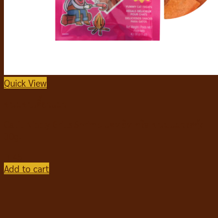
Quick View
ขนมขบเคี้ยวแมว
Catit Nibbly Grills Shrimp แคทอิท กริล ขนมแมวรสกุ้ง
30g.
฿
45
Add to cart