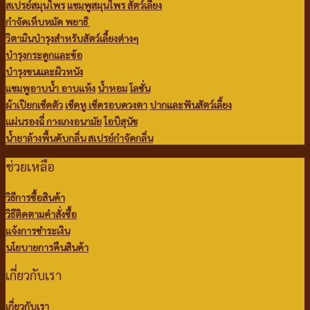
สเปรย์สมุนไพร
แชมพูสมุนไพร สัตว์เลี้ยง
กำจัดเห็บหมัด พยาธิ
วิตามินบำรุงสำหรับสัตว์เลี้ยงต่างๆ
บำรุงกระดูกและข้อ
บำรุงขนและผิวหนัง
แชมพูอาบน้ำ
อาบแห้ง
น้ำหอม
โลชั่น
ผ้าเปียกเช็ดตัว
เช็ดหู เช็ดรอบดวงตา
ปากและฟันสัตว์เลี้ยง
แผ่นรองฉี่
กางเกงอนามัย
โอบิสุนัข
น้ำยาล้างพื้นดับกลิ่น
สเปรย์กำจัดกลิ่น
ช่วยเหลือ
วิธีการซื้อสินค้า
วิธีติดตามคำสั่งซื้อ
แจ้งการชำระเงิน
นโยบายการคืนสินค้า
เกี่ยวกับเรา
เกี่ยวกับเรา