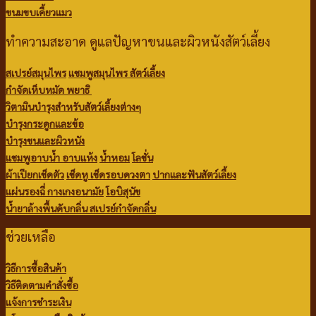
ขนมขบเคี้ยวแมว
ทำความสะอาด ดูแลปัญหาขนและผิวหนังสัตว์เลี้ยง
สเปรย์สมุนไพร
แชมพูสมุนไพร สัตว์เลี้ยง
กำจัดเห็บหมัด พยาธิ
วิตามินบำรุงสำหรับสัตว์เลี้ยงต่างๆ
บำรุงกระดูกและข้อ
บำรุงขนและผิวหนัง
แชมพูอาบน้ำ
อาบแห้ง
น้ำหอม
โลชั่น
ผ้าเปียกเช็ดตัว
เช็ดหู เช็ดรอบดวงตา
ปากและฟันสัตว์เลี้ยง
แผ่นรองฉี่
กางเกงอนามัย
โอบิสุนัข
น้ำยาล้างพื้นดับกลิ่น
สเปรย์กำจัดกลิ่น
ช่วยเหลือ
วิธีการซื้อสินค้า
วิธีติดตามคำสั่งซื้อ
แจ้งการชำระเงิน