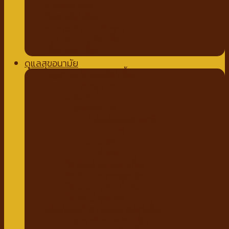
ถาดรองฉี่สุนัข
ที่นอนสัตว์เลี้ยง
อุปกรณ์สำหรับเดินทาง
กรง คอก บ้านสัตว์เลี้ยง
เสื้อผ้าสัตว์เลี้ยง
ดูแลสุขอนามัย
ปัญหาขน ผิวหนังสัตว์เลี้ยง
สเปรย์สมุนไพร
แชมพูยา
แชมพูสมุนไพร
กำจัดเห็บหมัด พยาธิ
แบบสเปรย์
แบบหยด
แป้งโรยตัว
วิตามินสำหรับสัตว์เลี้ยง
วิตามินบำรุงกระดูก ข้อ
วิตามินบำรุงขน ผิวหนัง
วิตามินบำรุงต่างๆ
ผลิตภัณฑ์ทำความสะอาดสัตว์เลี้ยง
แชมพู ครีมนวดสัตว์เลี้ยง