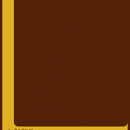
แชมพูสมุนไพร
กำจัดเห็บหมัด พยาธิ
แบบสเปรย์
แบบหยด
แป้งโรยตัว
วิตามินสำหรับสัตว์เลี้ยง
วิตามินบำรุงกระดูก ข้อ
วิตามินบำรุงขน ผิวหนัง
วิตามินบำรุงต่างๆ
ผลิตภัณฑ์ทำความสะอาดสัตว์เลี้ยง
แชมพู ครีมนวดสัตว์เลี้ยง
แชมพูอาบแห้งสัตว์เลี้ยง
น้ำหอมสำหรับสัตว์เลี้ยง
ปาก ฟันสัตว์เลี้ยง
เช็ดหู รอบดวงตา
ผ้าเช็ดตัวสัตว์เลี้ยง
แผ่นรองฉี่
กางเกงอนามัย
โอบิสุนัขตัวผู้
น้ำยาล้างพื้น สเปรย์กำจัดกลิ่น