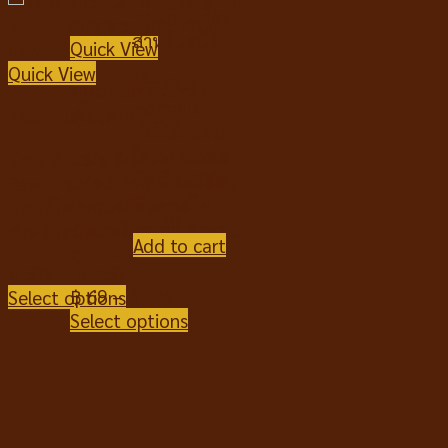
ขนมขบเคี้ยว
สำหรับสุนัข
Quick View
Quick View
Am Goat
ขนมขบเคี้ยวสำหรับ
Formula
สุนัข
ขนมขบเคี้ยวสำหรับสุนัข
Tablet แอม
โกท นมแพะ
Kelly & Co’s Freeze
Kelly & Co’s Freeze Dried
อัดเม็ด 500g.
Dried Raw Treats For
Raw Treats For Dog เคลลี่
Dog เคลลี่แอนด์โค
แอนด์โค ขนมฟรีซดราย
฿
130
ขนมฟรีซดราย สำหรับ
สำหรับสุนัข 170g
Add to cart
สุนัข 40g.
฿
329
–
฿
450
฿
69
–
฿
179
Select options
Select options