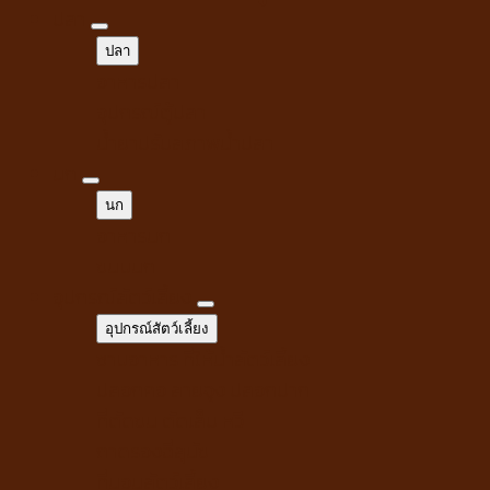
ปลา
ปลา
อาหารปลา
อุปกรณ์ตู้ปลา
น้ำยาปรับสภาพน้ำปลา
นก
นก
อาหารนก
ขนมนก
อุปกรณ์สัตว์เลี้ยง
อุปกรณ์สัตว์เลี้ยง
ชามอาหาร ที่ให้น้ำสัตว์เลี้ยง
ปลอกคอ สายจูง ปลอกปาก
ที่ตัดขน ตัดเล็บ หวี
ถาดรองฉี่สุนัข
ที่นอนสัตว์เลี้ยง