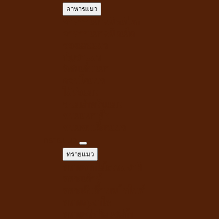
อาหารแมว
อาหารแมวชนิดเปียก
อาหารแมวชนิดเม็ด
ของเล่นแมว
กัญชาแมว
ที่ลับเล็บแมว
คอนโดแมว
ไม้ล่อแมว
ขนมสำหรับแมว
ขนมแมวเลีย
ขนมขบเคี้ยวแมว
ทรายแมว
ทรายแมว
ทรายจากไม้ธรรมชาติ
ทรายเต้าหู้
ทรายจับตัวเบนโทไนท์
ทรายภูเขาไฟ
ทรายคริสตัล เซลิก้า