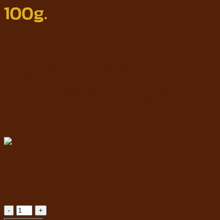
100g.
฿
39
นมแพะอัดเม็ดสำหรับสัตว์เลี้ยง ช่วยเสริมภูมิ
ต้านทานให้ร่างกายแข็งแรง
ช่วยบำรุงกระดูกและฟัน ใช้สำหรับขัดฟันได้
หอมอร่อยไม่เป็นอันตรายสำหรับสัตว์เลี้ยง
3 in stock
Am Goat Formula Tablet แอมโกท นมแพะอัดเม็ด
100g.
฿
39
Am
Goat