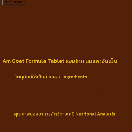
Add to cart
Formula
SKU:
8857124515222
Category:
ขนมขบเคี้ยวสำหรับ
Tablet
สุนัข
แอ
Description
มโกท
นม
Additional information
แพะ
Reviews (0)
อัด
เม็ด
Am Goat Formula Tablet แอมโกท นมแพะอัดเม็ด
100g.
quantity
วัตถุดิบที่ใช้เป็นส่วนผสม Ingredients
นมแพะผง น้ำตาลทราย ครีมเทียม แป้งถั่วเหลือง
Goat powdered milk, Sugar, Creamer, Soy Flour.
คุณภาพของอาหารสัตว์ทางเคมี Nutrional Analysis
โปรตีน ไม่น้อยกว่า 9% Protein min 9%