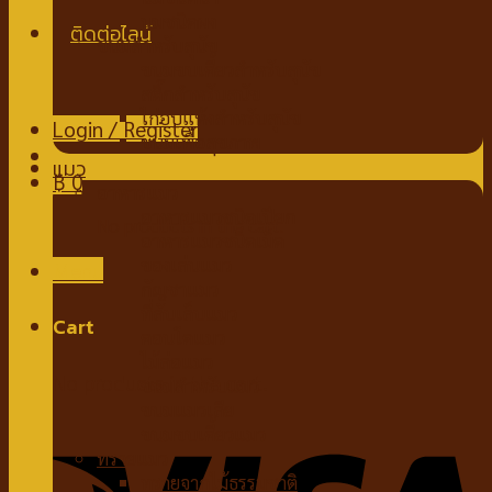
นมชนิดผง
ขนมสำหรับสุนัข
ขนมขบเคี้ยวสำหรับสุนัข
สติ๊กสำหรับสุนัข
ไก่อบแห้งสำหรับสุนัข
Login / Register
ขนมเพื่อสุขภาพ
แมว
฿
0
อาหารแมว
อาหารแมวชนิดเปียก
No products in the cart.
อาหารแมวชนิดเม็ด
ของเล่นแมว
Menu
กัญชาแมว
ที่ลับเล็บแมว
Cart
คอนโดแมว
ไม้ล่อแมว
No products in the cart.
ขนมสำหรับแมว
ขนมแมวเลีย
ขนมขบเคี้ยวแมว
ทรายแมว
ทรายจากไม้ธรรมชาติ