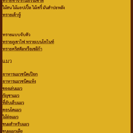
ทรายทำจากไม้ธรรมชาติ
ไม้สน
ไม้แอปเปิ้ล
ไม้เชรี่ มันสำปะหลัง
ทรายเต้าหู้
ทรายแบบจับตัว
ทรายภูเขาไฟ
ทรายเบนโทไนท์
ทรายคริสตัลหรือเซลิก้า
แมว
อาหารแมวชนิดเปียก
อาหารแมวชนิดแห้ง
ของเล่นแมว
กัญชาแมว
ที่ลับเล็บแมว
คอนโดแมว
ไม้ล่อแมว
ขนมสำหรับแมว
ขนมแมวเลีย