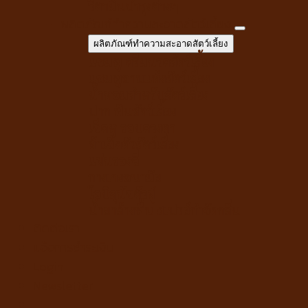
วิตามินบำรุงต่างๆ
ผลิตภัณฑ์ทำความสะอาดสัตว์เลี้ยง
ผลิตภัณฑ์ทำความสะอาดสัตว์เลี้ยง
แชมพู ครีมนวดสัตว์เลี้ยง
แชมพูอาบแห้งสัตว์เลี้ยง
น้ำหอมสำหรับสัตว์เลี้ยง
ปาก ฟันสัตว์เลี้ยง
เช็ดหู รอบดวงตา
ผ้าเช็ดตัวสัตว์เลี้ยง
แผ่นรองฉี่
กางเกงอนามัย
โอบิสุนัขตัวผู้
น้ำยาล้างพื้น สเปรย์กำจัดกลิ่น
ติดต่อเรา
แจ้งการชำระเงิน
Login
Newsletter