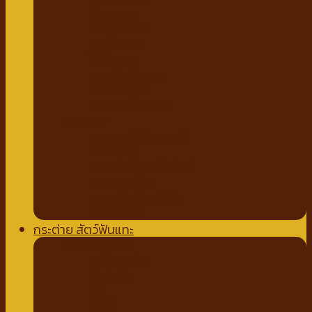
กัญชาแมว
ที่ลับเล็บแมว
คอนโดแมว
ไม้ล่อแมว
ขนมสำหรับแมว
ขนมแมวเลีย
ขนมขบเคี้ยวแมว
ทรายแมว
ทรายจากไม้ธรรมชาติ
ทรายเต้าหู้
ทรายจับตัวเบนโทไนท์
ทรายภูเขาไฟ
ทรายคริสตัล เซลิก้า
ห้องน้ำแมว
กระต่าย สัตว์ฟันแทะ
อาหารกระต่าย
หญ้ากระต่าย
อัลฟาฟ่า
เฮย์
ทีโมธี