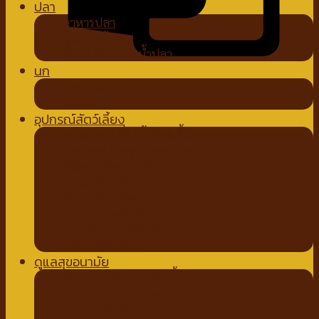
ปลา
อาหารปลา
อุปกรณ์ตู้ปลา
น้ำยาปรับสภาพน้ำปลา
นก
อาหารนก
ขนมนก
อุปกรณ์สัตว์เลี้ยง
ชามอาหาร ที่ให้น้ำสัตว์เลี้ยง
ปลอกคอ สายจูง ปลอกปาก
ที่ตัดขน ตัดเล็บ หวี
ถาดรองฉี่สุนัข
ที่นอนสัตว์เลี้ยง
อุปกรณ์สำหรับเดินทาง
กรง คอก บ้านสัตว์เลี้ยง
เสื้อผ้าสัตว์เลี้ยง
ดูแลสุขอนามัย
ปัญหาขน ผิวหนังสัตว์เลี้ยง
สเปรย์สมุนไพร
แชมพูยา