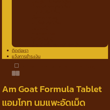
แชมพูอาบแห้งสัตว์เลี้ยง
น้ำหอมสำหรับสัตว์เลี้ยง
ปาก ฟันสัตว์เลี้ยง
เช็ดหู รอบดวงตา
ผ้าเช็ดตัวสัตว์เลี้ยง
แผ่นรองฉี่
กางเกงอนามัย
โอบิสุนัขตัวผู้
น้ำยาล้างพื้น สเปรย์กำจัดกลิ่น
ติดต่อเรา
แจ้งการชำระเงิน
Am Goat Formula Tablet
แอมโกท นมแพะอัดเม็ด