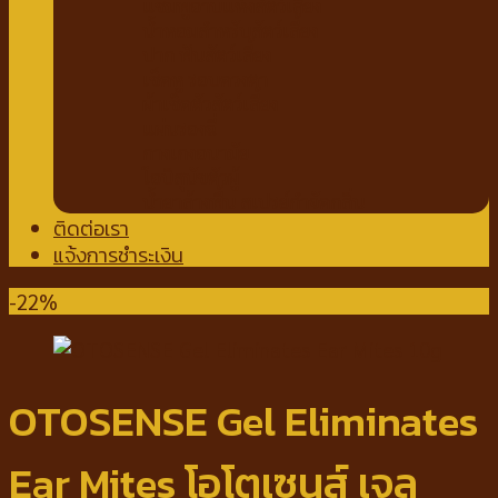
แชมพูอาบแห้งสัตว์เลี้ยง
น้ำหอมสำหรับสัตว์เลี้ยง
ปาก ฟันสัตว์เลี้ยง
เช็ดหู รอบดวงตา
ผ้าเช็ดตัวสัตว์เลี้ยง
แผ่นรองฉี่
กางเกงอนามัย
โอบิสุนัขตัวผู้
น้ำยาล้างพื้น สเปรย์กำจัดกลิ่น
ติดต่อเรา
แจ้งการชำระเงิน
-22%
OTOSENSE Gel Eliminates
Ear Mites โอโตเซนส์ เจล