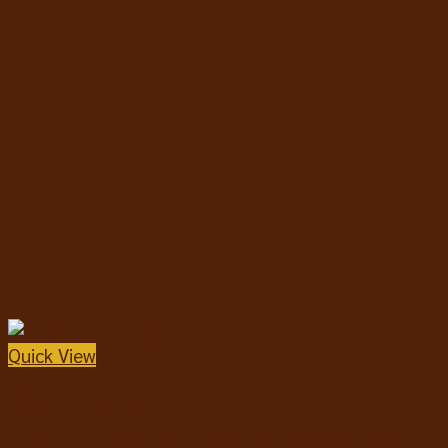
Quick View
เช็ดหูและรอบดวงตา
M-PETS Ear Cleaner Dropper เอ็ม เพ็ทส์ น้ำยาเช็ดหู