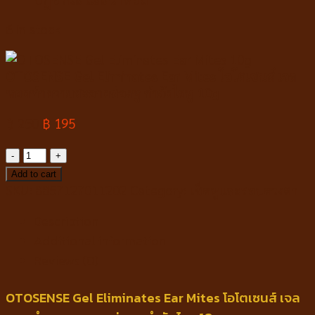
6 in stock
OTOSENSE Gel Eliminates Ear Mites โอโตเซนส์ เจล
หยดทำความสะอาดช่องหู กำจัดไรหู 10g
฿
250
฿
195
OTOSENSE
Gel
Add to cart
Eliminates
SKU:
8857127011202
Category:
เช็ดหูและรอบดวงตา
Ear
Description
Mites
โอ
Additional information
โต
Reviews (0)
เซนส์
เจ
OTOSENSE Gel Eliminates Ear Mites โอโตเซนส์ เจล
ล