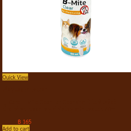
Quick View
เช็ดหูและรอบดวงตา
BECare B-Mite Clear Ear Cleansing บี-ไมต์ เคลียร์
น้ำยาทำความสะอาดหู กำจัดไรหู สุนัขและแมว 60ml
฿
185
฿
165
Add to cart