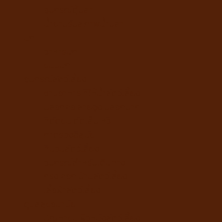
อุปกรณ์ตู้ปลา
น้ำยาปรับสภาพน้ำปลา
นก
อาหารนก
ขนมนก
อุปกรณ์สัตว์เลี้ยง
ชามอาหาร ที่ให้น้ำสัตว์เลี้ยง
ปลอกคอ สายจูง ปลอกปาก
ที่ตัดขน ตัดเล็บ หวี
ถาดรองฉี่สุนัข
ที่นอนสัตว์เลี้ยง
อุปกรณ์สำหรับเดินทาง
กรง คอก บ้านสัตว์เลี้ยง
เสื้อผ้าสัตว์เลี้ยง
ดูแลสุขอนามัย
ปัญหาขน ผิวหนังสัตว์เลี้ยง