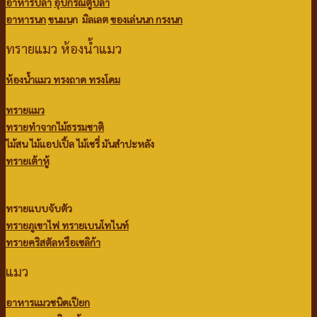
อาหารปลา
อุปกรณ์ตู้ปลา
อาหารนก
ขนมน
ก มิลเลต
ของเล่นนก
กรงนก
ทรายแมว ห้องน้ำแมว
ห้องน้ำแมว ทรงถาด ทรงโดม
ทรายแมว
ทรายทำจากไม้ธรรมชาติ
ไม้สน
ไม้แอปเปิ้ล
ไม้เชรี่ มันสำปะหลัง
ทรายเต้าหู้
ทรายแบบจับตัว
ทรายภูเขาไฟ
ทรายเบนโทไนท์
ทรายคริสตัลหรือเซลิก้า
แมว
อาหารแมวชนิดเปียก