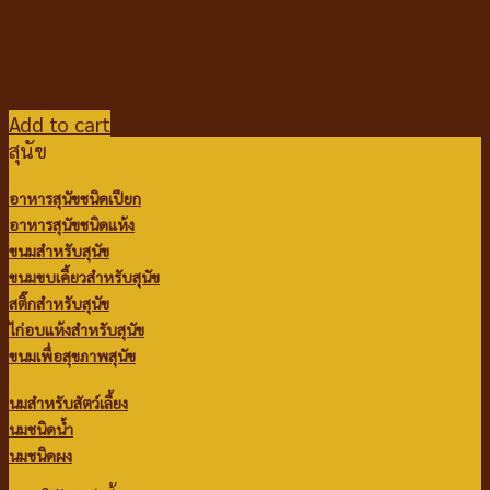
Bok Bok Pet Eye Cleaning Wipes บ๊อกบ๊อก ทิชชู่เปียก
เช็ดรอบดวงตาสุนัขและแมว
฿
80
Add to cart
สุนัข
อาหารสุนัขชนิดเปียก
อาหารสุนัขชนิดแห้ง
ขนมสำหรับสุนัข
ขนมขบเคี้ยวสำหรับสุนัข
สติ๊กสำหรับสุนัข
ไก่อบแห้งสำหรับสุนัข
ขนมเพื่อสุขภาพสุนัข
นมสำหรับสัตว์เลี้ยง
นมชนิดน้ำ
นมชนิดผง