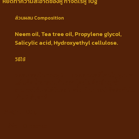
หยดทำความสะอาดช่องหู กำจัดไรหู 10g
หยด
ทำความ
สะอาด
ส่วนผสม Composition
ช่อง
หู
Neem oil, Tea tree oil, Propylene glycol,
กำจัด
Salicylic acid, Hydroxyethyl cellulose.
ไรหู
10g
วิธีใช้
quantity
หยดเจลลงในช่องหู 2 – 3 หยด นวดที่โคนใบหูเบาๆ
แล้วเช็ดน้ำยาส่วนเกินออก โดยไม่ต้องล้างหูซ้ำ
สามารถใช้เจลได้วันละ 2 ครั้ง เป็นประจำติดต่อกันไม่
เกิน 2 สัปดาห์
Weight
100 g
ยี่ห้อ
Otosense