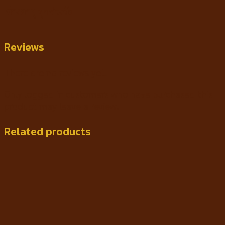
ช่วงอายุ
ทุกช่วงวัย
Reviews
There are no reviews yet.
Only logged in customers who have purchased this
product may leave a review.
Related products