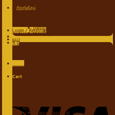
นมชนิดผง
ขนมสำหรับสุนัข
ขนมขบเคี้ยวสำหรับสุนัข
สติ๊กสำหรับสุนัข
ไก่อบแห้งสำหรับสุนัข
Login / Register
ขนมเพื่อสุขภาพ
แมว
฿
0
อาหารแมว
อาหารแมวชนิดเปียก
No products in the cart.
อาหารแมวชนิดเม็ด
ของเล่นแมว
Menu
กัญชาแมว
ที่ลับเล็บแมว
Cart
คอนโดแมว
ไม้ล่อแมว
No products in the cart.
ขนมสำหรับแมว
ขนมแมวเลีย
ขนมขบเคี้ยวแมว
ทรายแมว
ทรายจากไม้ธรรมชาติ