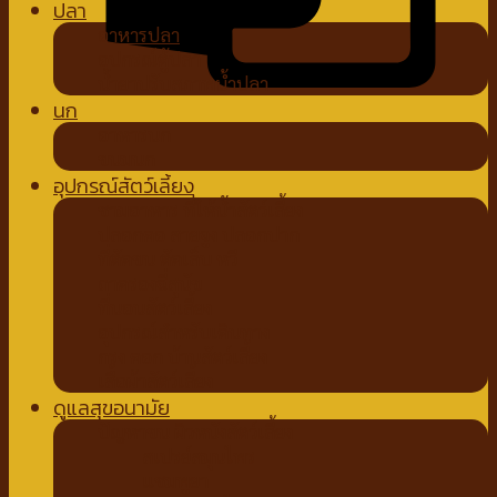
ปลา
อาหารปลา
อุปกรณ์ตู้ปลา
น้ำยาปรับสภาพน้ำปลา
นก
อาหารนก
ขนมนก
อุปกรณ์สัตว์เลี้ยง
ชามอาหาร ที่ให้น้ำสัตว์เลี้ยง
ปลอกคอ สายจูง ปลอกปาก
ที่ตัดขน ตัดเล็บ หวี
ถาดรองฉี่สุนัข
ที่นอนสัตว์เลี้ยง
อุปกรณ์สำหรับเดินทาง
กรง คอก บ้านสัตว์เลี้ยง
เสื้อผ้าสัตว์เลี้ยง
ดูแลสุขอนามัย
ปัญหาขน ผิวหนังสัตว์เลี้ยง
สเปรย์สมุนไพร
แชมพูยา