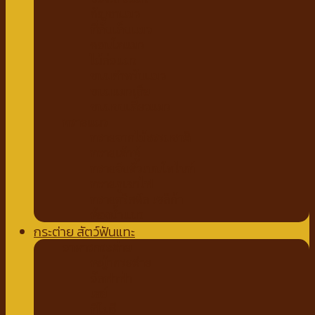
กัญชาแมว
ที่ลับเล็บแมว
คอนโดแมว
ไม้ล่อแมว
ขนมสำหรับแมว
ขนมแมวเลีย
ขนมขบเคี้ยวแมว
ทรายแมว
ทรายจากไม้ธรรมชาติ
ทรายเต้าหู้
ทรายจับตัวเบนโทไนท์
ทรายภูเขาไฟ
ทรายคริสตัล เซลิก้า
ห้องน้ำแมว
กระต่าย สัตว์ฟันแทะ
อาหารกระต่าย
หญ้ากระต่าย
อัลฟาฟ่า
เฮย์
ทีโมธี