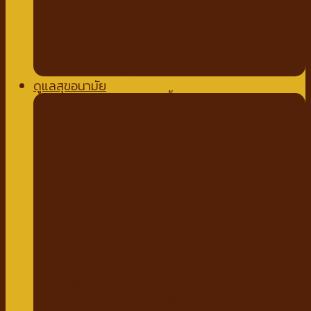
ถาดรองฉี่สุนัข
ที่นอนสัตว์เลี้ยง
อุปกรณ์สำหรับเดินทาง
กรง คอก บ้านสัตว์เลี้ยง
เสื้อผ้าสัตว์เลี้ยง
ดูแลสุขอนามัย
ปัญหาขน ผิวหนังสัตว์เลี้ยง
สเปรย์สมุนไพร
แชมพูยา
แชมพูสมุนไพร
กำจัดเห็บหมัด พยาธิ
แบบสเปรย์
แบบหยด
แป้งโรยตัว
วิตามินสำหรับสัตว์เลี้ยง
วิตามินบำรุงกระดูก ข้อ
วิตามินบำรุงขน ผิวหนัง
วิตามินบำรุงต่างๆ
ผลิตภัณฑ์ทำความสะอาดสัตว์เลี้ยง
แชมพู ครีมนวดสัตว์เลี้ยง