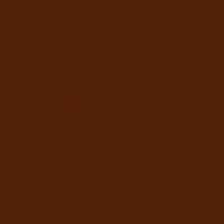
แมว
อาหารแมว
อาหารแมวชนิดเปียก
อาหารแมวชนิดเม็ด
ของเล่นแมว
กัญชาแมว
ที่ลับเล็บแมว
คอนโดแมว
ไม้ล่อแมว
ขนมสำหรับแมว
ขนมแมวเลีย
ขนมขบเคี้ยวแมว
ทรายแมว
ทรายจากไม้ธรรมชาติ
ทรายเต้าหู้
ทรายจับตัวเบนโทไนท์
ทรายภูเขาไฟ
ทรายคริสตัล เซลิก้า