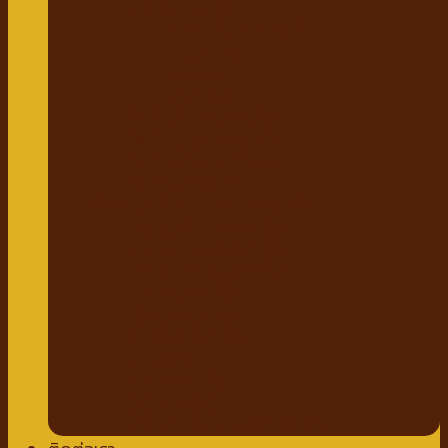
แชมพูสมุนไพร
กำจัดเห็บหมัด พยาธิ
แบบสเปรย์
แบบหยด
แป้งโรยตัว
วิตามินสำหรับสัตว์เลี้ยง
วิตามินบำรุงกระดูก ข้อ
วิตามินบำรุงขน ผิวหนัง
วิตามินบำรุงต่างๆ
ผลิตภัณฑ์ทำความสะอาดสัตว์เลี้ยง
แชมพู ครีมนวดสัตว์เลี้ยง
แชมพูอาบแห้งสัตว์เลี้ยง
น้ำหอมสำหรับสัตว์เลี้ยง
ปาก ฟันสัตว์เลี้ยง
เช็ดหู รอบดวงตา
ผ้าเช็ดตัวสัตว์เลี้ยง
แผ่นรองฉี่
กางเกงอนามัย
โอบิสุนัขตัวผู้
น้ำยาล้างพื้น สเปรย์กำจัดกลิ่น