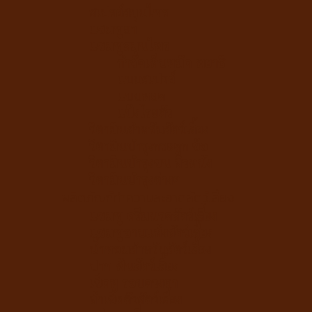
สเปรย์สมุนไพร
แชมพูยา
แชมพูสมุนไพร
กำจัดเห็บหมัด พยาธิ
แบบสเปรย์
แบบหยด
แป้งโรยตัว
วิตามินสำหรับสัตว์เลี้ยง
วิตามินบำรุงกระดูก ข้อ
วิตามินบำรุงขน ผิวหนัง
วิตามินบำรุงต่างๆ
ผลิตภัณฑ์ทำความสะอาดสัตว์เลี้ยง
แชมพู ครีมนวดสัตว์เลี้ยง
แชมพูอาบแห้งสัตว์เลี้ยง
น้ำหอมสำหรับสัตว์เลี้ยง
ปาก ฟันสัตว์เลี้ยง
เช็ดหู รอบดวงตา
ผ้าเช็ดตัวสัตว์เลี้ยง