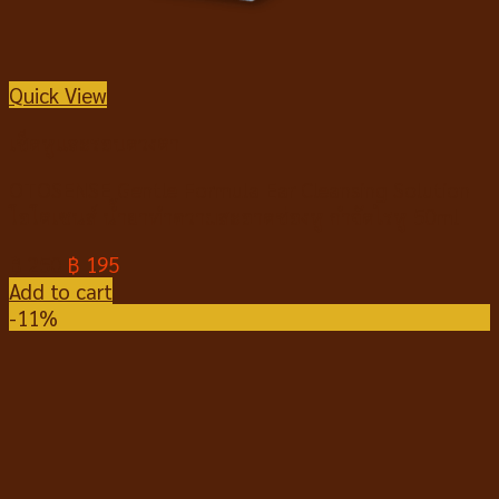
Quick View
เช็ดหูและรอบดวงตา
OTOSENSE Gentle Formula Ear Cleansing Solution
โอโตเซนส์ น้ำยาทำความสะอาดช่องหู กำจัดไรหู 50ml
฿
250
฿
195
Add to cart
-11%