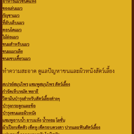
อาหารแมวชนิดแห้ง
ของเล่นแมว
กัญชาแมว
ที่ลับเล็บแมว
คอนโดแมว
ไม้ล่อแมว
ขนมสำหรับแมว
ขนมแมวเลีย
ขนมขบเคี้ยวแมว
ทำความสะอาด ดูแลปัญหาขนและผิวหนังสัตว์เลี้ยง
สเปรย์สมุนไพร
แชมพูสมุนไพร สัตว์เลี้ยง
กำจัดเห็บหมัด พยาธิ
วิตามินบำรุงสำหรับสัตว์เลี้ยงต่างๆ
บำรุงกระดูกและข้อ
บำรุงขนและผิวหนัง
แชมพูอาบน้ำ
อาบแห้ง
น้ำหอม
โลชั่น
ผ้าเปียกเช็ดตัว
เช็ดหู เช็ดรอบดวงตา
ปากและฟันสัตว์เลี้ยง