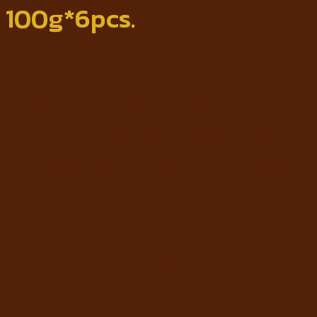
100g*6pcs.
ซีซาร์ อาหารเปียกสุนัข เกรดพรีเมียม แบบถาด
สำหรับสุนัขทุกสายพันธุ์
คัดสรรวัตถุดิบคุณภาพดีจากออสเตรเลีย มีสารอาหาร
ที่ครบถ้วน
รสชาติอร่อย มีให้เลือกหลากหลายรสชาติ ราคา
ประหยัด
ให้คุณมอบเมนูที่แสนพิเศษให้น้องหมาของคุณใน
ทุกๆมื้อ
This product is currently out of stock and
unavailable.
SKU:
N/A
Category:
อาหารสุนัขชนิดเปียก
Description
Additional information