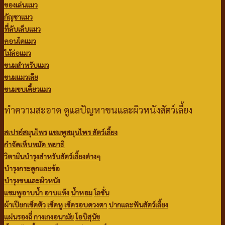
ของเล่นแมว
กัญชาแมว
ที่ลับเล็บแมว
คอนโดแมว
ไม้ล่อแมว
ขนมสำหรับแมว
ขนมแมวเลีย
ขนมขบเคี้ยวแมว
ทำความสะอาด ดูแลปัญหาขนและผิวหนังสัตว์เลี้ยง
สเปรย์สมุนไพร
แชมพูสมุนไพร สัตว์เลี้ยง
กำจัดเห็บหมัด พยาธิ
วิตามินบำรุงสำหรับสัตว์เลี้ยงต่างๆ
บำรุงกระดูกและข้อ
บำรุงขนและผิวหนัง
แชมพูอาบน้ำ
อาบแห้ง
น้ำหอม
โลชั่น
ผ้าเปียกเช็ดตัว
เช็ดหู เช็ดรอบดวงตา
ปากและฟันสัตว์เลี้ยง
แผ่นรองฉี่
กางเกงอนามัย
โอบิสุนัข