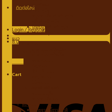
นมชนิดผง
ขนมสำหรับสุนัข
ขนมขบเคี้ยวสำหรับสุนัข
สติ๊กสำหรับสุนัข
ไก่อบแห้งสำหรับสุนัข
Login / Register
ขนมเพื่อสุขภาพ
แมว
฿
0
อาหารแมว
อาหารแมวชนิดเปียก
No products in the cart.
อาหารแมวชนิดเม็ด
ของเล่นแมว
Menu
กัญชาแมว
ที่ลับเล็บแมว
Cart
คอนโดแมว
ไม้ล่อแมว
No products in the cart.
ขนมสำหรับแมว
ขนมแมวเลีย
ขนมขบเคี้ยวแมว
ทรายแมว
ทรายจากไม้ธรรมชาติ