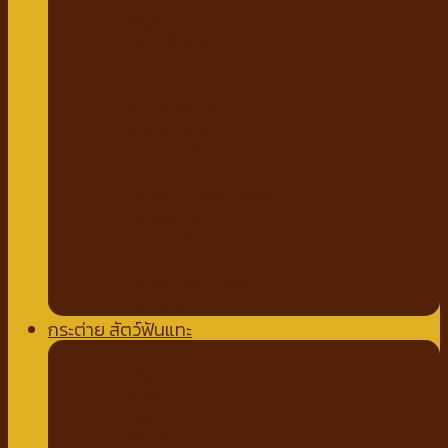
กัญชาแมว
ที่ลับเล็บแมว
คอนโดแมว
ไม้ล่อแมว
ขนมสำหรับแมว
ขนมแมวเลีย
ขนมขบเคี้ยวแมว
ทรายแมว
ทรายจากไม้ธรรมชาติ
ทรายเต้าหู้
ทรายจับตัวเบนโทไนท์
ทรายภูเขาไฟ
ทรายคริสตัล เซลิก้า
ห้องน้ำแมว
กระต่าย สัตว์ฟันแทะ
อาหารกระต่าย
หญ้ากระต่าย
อัลฟาฟ่า
เฮย์
ทีโมธี