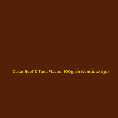
Ingredients : Salmon frame, sardines, chicken
innards, turkey mash, potatoes, carrots, brown
rice,
sunflower oil, gel, Dill Minerals and vitamins.
Guaranteed Analysis
Protein min 6.0%
Fat min 3.0%
Fiber max 2.5%
Moisture max 85.0%
Cesar Beef & Tuna Flavour 100g. ซีซาร์รสเนื้อและทูน่า
Ingredients : Ground chicken, chicken innards,
bovine lungs, tuna, sunflower oil, gel,
Minerals and vitamins.
Guaranteed Analysis
Protein min 5.0%