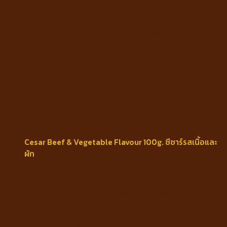
Ingredients : Ground chicken, chicken offal,
lamb lung, cow lung, carrot, green beans,
yellow chili, gel, minerals and vitamins.
Guaranteed Analysis
Protein min 2.0%
Fat min 2.0%
Fiber max 2.0%
Moisture max 88.0%
Cesar Beef & Vegetable Flavour 100g. ซีซาร์รสเนื้อและ
ผัก
Ingredients : Cow lung, minced chicken, chicken
offal, carrots, green beans, yellow chili, gel,
sunflower seed oil, Minerals and vitamins.
Guaranteed Analysis