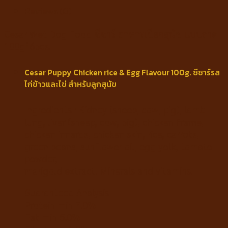
Reviews (0)
Cesar Wet Dog Food ซีซาร์ อาหารเปียกสุนัข แบบถาด
100g*6pcs.
Cesar Puppy Chicken rice & Egg Flavour 100g. ซีซาร์รส
ไก่ข้าวและไข่ สำหรับลูกสุนัข
Ingredients : Kidney (sheep, cow, pig), lamb
lung, liver (sheep, cow, pig), chicken frame,
chicken innards, chicken skin, rice, carrots,
green beans, sunflower oil, egg yolk, tomato
powder,
marigold extract. Minerals and vitamins.
Guaranteed Analysis
Protein min 7.0%
Fat min 5.0%