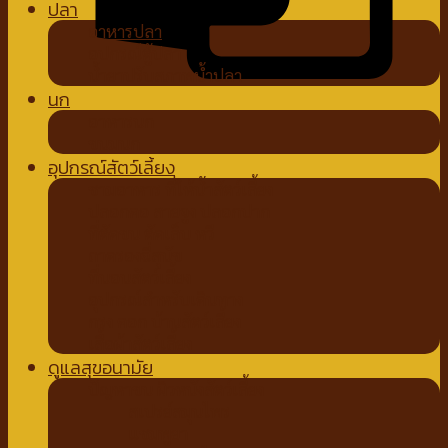
ปลา
อาหารปลา
อุปกรณ์ตู้ปลา
น้ำยาปรับสภาพน้ำปลา
นก
อาหารนก
ขนมนก
อุปกรณ์สัตว์เลี้ยง
ชามอาหาร ที่ให้น้ำสัตว์เลี้ยง
ปลอกคอ สายจูง ปลอกปาก
ที่ตัดขน ตัดเล็บ หวี
ถาดรองฉี่สุนัข
ที่นอนสัตว์เลี้ยง
อุปกรณ์สำหรับเดินทาง
กรง คอก บ้านสัตว์เลี้ยง
เสื้อผ้าสัตว์เลี้ยง
ดูแลสุขอนามัย
ปัญหาขน ผิวหนังสัตว์เลี้ยง
สเปรย์สมุนไพร
แชมพูยา