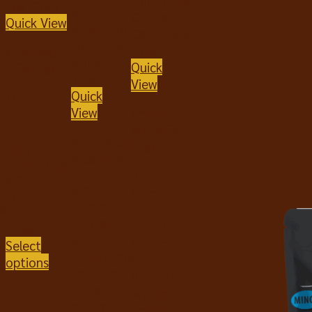
Quick View
อาหารสุนัข
Quick
ชนิดเปียก
View
Quick
Maria
View
อาหาร
Authentic
สุนัขชนิด
Dog Food
อาหารสุนัข
เปียก
มาเรีย
ชนิดเปียก
อาหารเปียก
Prama
สุนัข
Moochie
Complete
70g.*12pcs.
Home
e
& Balance
Cooked
Joint Care
฿
300
with
Chicken
Select
Superfood
Carbonara
options
Joint and
h
(Chunk)
Bone มูชี่
พราม่า
อาหาร
อาหาร