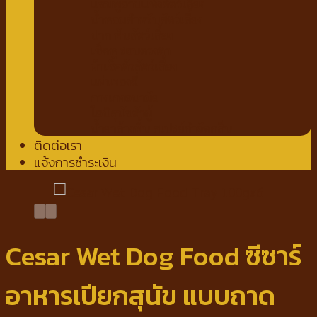
แชมพูอาบแห้งสัตว์เลี้ยง
น้ำหอมสำหรับสัตว์เลี้ยง
ปาก ฟันสัตว์เลี้ยง
เช็ดหู รอบดวงตา
ผ้าเช็ดตัวสัตว์เลี้ยง
แผ่นรองฉี่
กางเกงอนามัย
โอบิสุนัขตัวผู้
น้ำยาล้างพื้น สเปรย์กำจัดกลิ่น
ติดต่อเรา
แจ้งการชำระเงิน
Cesar Wet Dog Food ซีซาร์
อาหารเปียกสุนัข แบบถาด