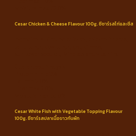
Fiber max 1.0%
Moisture max 82.0%
Cesar Chicken & Cheese Flavour 100g. ซีซาร์รสไก่และชีส
Ingredients : Ground chicken, chicken innards,
lamb lungs, cow lungs, gel, cheese,
sunflower seed oil, Minerals and vitamins.
Guaranteed Analysis
Protein min 5.0%
Fat min 2.0%
Fiber max 2.0%
Moisture max 88.0%
Cesar White Fish with Vegetable Topping Flavour
100g. ซีซาร์รสปลาเนื้อขาวกับผัก
Ingredients : Sardines, chicken entrails, fish,