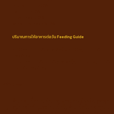
Protein min 2.0%
Fat min 2.0%
Fiber max 2.0%
Moisture max 89.0%
ปริมาณการให้อาหารต่อวัน Feeding Guide
5-10 กก. 1-1 1/2 ถาด ต่อวัน 5-10 kg. 1-1 1/2
tray/day
10-20 กก. 1 1/2-2 1/2ถาด ต่อวัน 10-20 kg. 1 1/2
– 2 1/2 tray/day
ยี่ห้อ
Cesar
ตับ
,
ปลาเนื้อขาว ผัก
,
ปลาแซลมอน มันฝรั่ง
,
สูตรลูก
สุนัข รสไก่ข้าวและไข่
,
เนื้อวัว ตับ
,
เนื้อวัว ปลาทูน่า
,
สูตร
เนื้อวัว ผัก
,
เนื้อวัว ไก่ ผัก
,
เนื้อไก่
,
แกะ
,
ไก่ ชีส
,
ไก่