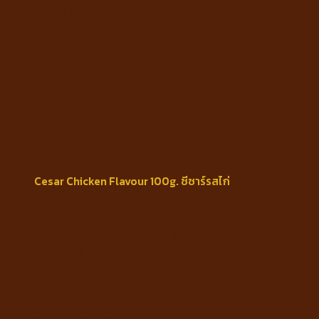
white meat, ground turkey, carrots, brown rice,
green beans, yellow chili, sunflower oil, gel,
Minerals and vitamins.
Guaranteed Analysis
Protein min 5.0%
Fat min 2.0%
Fiber max 1.0%
Moisture max 88.0%
Cesar Chicken Flavour 100g. ซีซาร์รสไก่
Ingredients : Ground chicken, chicken offal,
lamb lungs, cow lungs, sunflower oil, gel,
Minerals and vitamins.
Guaranteed Analysis
Protein min 5.0%
Fat min 2.0%