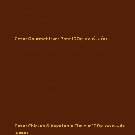
Protein min 5.0%
Fat min 2.0%
Fiber max 2.0%
Moisture max 88.0%
Cesar Gourmet Liver Pate 100g. ซีซาร์รสตับ
Ingredients : Chicken meat, chicken by-
products, cow lungs, gels, vegetable oils,
minerals and vitamins.
Guaranteed Analysis
Protein min 6.0%
Fat min 2.0%
Fiber max 2.0%
Moisture max 87.0%
Cesar Chicken & Vegetable Flavour 100g. ซีซาร์รสไก่
และผัก