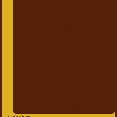
แชมพูสมุนไพร
กำจัดเห็บหมัด พยาธิ
แบบสเปรย์
แบบหยด
แป้งโรยตัว
วิตามินสำหรับสัตว์เลี้ยง
วิตามินบำรุงกระดูก ข้อ
วิตามินบำรุงขน ผิวหนัง
วิตามินบำรุงต่างๆ
ผลิตภัณฑ์ทำความสะอาดสัตว์เลี้ยง
แชมพู ครีมนวดสัตว์เลี้ยง
แชมพูอาบแห้งสัตว์เลี้ยง
น้ำหอมสำหรับสัตว์เลี้ยง
ปาก ฟันสัตว์เลี้ยง
เช็ดหู รอบดวงตา
ผ้าเช็ดตัวสัตว์เลี้ยง
แผ่นรองฉี่
กางเกงอนามัย
โอบิสุนัขตัวผู้
น้ำยาล้างพื้น สเปรย์กำจัดกลิ่น