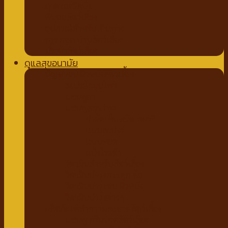
ถาดรองฉี่สุนัข
ที่นอนสัตว์เลี้ยง
อุปกรณ์สำหรับเดินทาง
กรง คอก บ้านสัตว์เลี้ยง
เสื้อผ้าสัตว์เลี้ยง
ดูแลสุขอนามัย
ปัญหาขน ผิวหนังสัตว์เลี้ยง
สเปรย์สมุนไพร
แชมพูยา
แชมพูสมุนไพร
กำจัดเห็บหมัด พยาธิ
แบบสเปรย์
แบบหยด
แป้งโรยตัว
วิตามินสำหรับสัตว์เลี้ยง
วิตามินบำรุงกระดูก ข้อ
วิตามินบำรุงขน ผิวหนัง
วิตามินบำรุงต่างๆ
ผลิตภัณฑ์ทำความสะอาดสัตว์เลี้ยง
แชมพู ครีมนวดสัตว์เลี้ยง