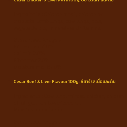
Ingredients : Chicken meat, chicken by-
products, lamb lungs, cow lungs, gels,
vegetable oils, minerals and vitamins.
Guaranteed Analysis
Protein min 6.0%
Fat min 2.0%
Fiber max 2.0%
Moisture max 87.0%
Cesar Beef & Liver Flavour 100g. ซีซาร์รสเนื้อและตับ
Ingredients : Cow lung, minced chicken, chicken
offal, gel, sunflower seed oil,
Minerals and vitamins
Guaranteed Analysis