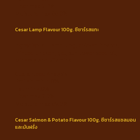
Fiber max 2.0%
Moisture max 88.0%
Cesar Lamp Flavour 100g. ซีซาร์รสแกะ
Ingredients : Lamb lung, chicken innards,
minced chicken, gel, sunflower seed oil,
Minerals and vitamins.
Guaranteed Analysis
Protein min 5.0%
Fat min 2.0%
Fiber max 2.0%
Moisture max 89.0%
Cesar Salmon & Potato Flavour 100g. ซีซาร์รสแซลมอน
และมันฝรั่ง