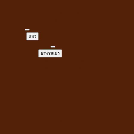
สติ๊กสำหรับสุนัข
ไก่อบแห้งสำหรับสุนัข
ขนมเพื่อสุขภาพ
แมว
แมว
อาหารแมว
อาหารแมว
อาหารแมวชนิดเปียก
อาหารแมวชนิดเม็ด
ของเล่นแมว
กัญชาแมว
ที่ลับเล็บแมว
คอนโดแมว
ไม้ล่อแมว
ขนมสำหรับแมว
ขนมแมวเลีย
ขนมขบเคี้ยวแมว
ทรายแมว