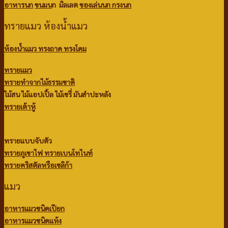
อาหารนก
ขนมน
ก มิลเลต
ของเล่นนก
กรงนก
ทรายแมว ห้องน้ำแมว
ห้องน้ำแมว ทรงถาด ทรงโดม
ทรายแมว
ทรายทำจากไม้ธรรมชาติ
ไม้สน
ไม้แอปเปิ้ล
ไม้เชรี่ มันสำปะหลัง
ทรายเต้าหู้
ทรายแบบจับตัว
ทรายภูเขาไฟ
ทรายเบนโทไนท์
ทรายคริสตัลหรือเซลิก้า
แมว
อาหารแมวชนิดเปียก
อาหารแมวชนิดแห้ง