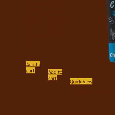
เปียกสุนัข
เปียกสุนัข
ปรุงสุก
สูตรบำรุง
พร้อมทาน
ข
กระดูกและ
สูตรเนื้อ
ข้อต่อ ไก่
แกะ มัน
กับชีส เนื้อ
หวานและ
ชิ้นในน้ำเก
ผักโขม
รวี่
255g
ง
120g*12
ซอง
฿
89
Add to
฿
264
น
cart
Add to
cart
Quick View
อาหารสุนัขชนิดเปียก
Prama Complete & Ba
Colostrum (Mince) พรา