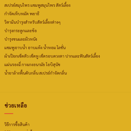
สเปรย์สมุนไพร
แชมพูสมุนไพร สัตว์เลี้ยง
กำจัดเห็บหมัด พยาธิ
วิตามินบำรุงสำหรับสัตว์เลี้ยงต่างๆ
บำรุงกระดูกและข้อ
บำรุงขนและผิวหนัง
แชมพูอาบน้ำ
อาบแห้ง
น้ำหอม
โลชั่น
ผ้าเปียกเช็ดตัว
เช็ดหู เช็ดรอบดวงตา
ปากและฟันสัตว์เลี้ยง
แผ่นรองฉี่
กางเกงอนามัย
โอบิสุนัข
น้ำยาล้างพื้นดับกลิ่น
สเปรย์กำจัดกลิ่น
ช่วยเหลือ
วิธีการซื้อสินค้า