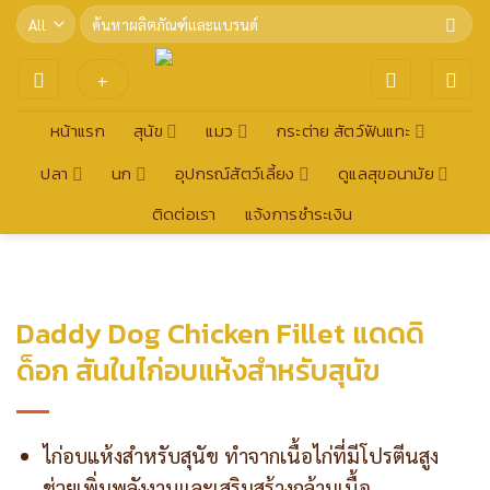
Skip
Search
for:
to
content
+
หน้าแรก
สุนัข
แมว
กระต่าย สัตว์ฟันแทะ
ปลา
นก
อุปกรณ์สัตว์เลี้ยง
ดูแลสุขอนามัย
ติดต่อเรา
แจ้งการชำระเงิน
Daddy Dog Chicken Fillet แดดดิ
ด็อก สันในไก่อบแห้งสำหรับสุนัข
ไก่อบแห้งสำหรับสุนัข ทำจากเนื้อไก่ที่มีโปรตีนสูง
ช่วยเพิ่มพลังงานและเสริมสร้างกล้ามเนื้อ