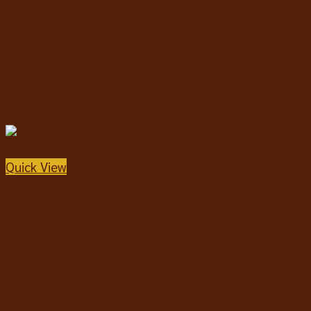
Quick View
อาหารสุนัขชนิดแห้ง
Kelly & Co’s Raw Boost Freeze Dried Coated Kibble
Wild-Caught Ocean Fish Recipe เคลลี่แอนด์โค อาหาร
สุนัขเกรนฟรี เคลือบผงฟรีซดราย+เม็ดฟรีซดราย สูตรปลา
ทะเล 1.36kg
฿
439