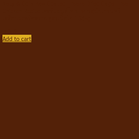
Kelly & Co’s Raw Coated Freeze Dried Cage-Free
Chicken Recipe เคลลี่แอนด์โค อาหารสุนัขเกรนฟรี
เคลือบผงฟรีซดราย สูตรเนื้อไก่ 1.36kg
฿
359
Add to cart