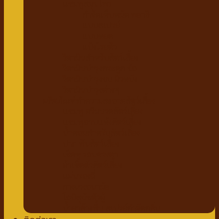
แชมพูสมุนไพร
กำจัดเห็บหมัด พยาธิ
แบบสเปรย์
แบบหยด
แป้งโรยตัว
วิตามินสำหรับสัตว์เลี้ยง
วิตามินบำรุงกระดูก ข้อ
วิตามินบำรุงขน ผิวหนัง
วิตามินบำรุงต่างๆ
ผลิตภัณฑ์ทำความสะอาดสัตว์เลี้ยง
แชมพู ครีมนวดสัตว์เลี้ยง
แชมพูอาบแห้งสัตว์เลี้ยง
น้ำหอมสำหรับสัตว์เลี้ยง
ปาก ฟันสัตว์เลี้ยง
เช็ดหู รอบดวงตา
ผ้าเช็ดตัวสัตว์เลี้ยง
แผ่นรองฉี่
กางเกงอนามัย
โอบิสุนัขตัวผู้
น้ำยาล้างพื้น สเปรย์กำจัดกลิ่น