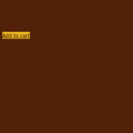
Cage-Free Chicken Recipe เคลลี่แอนด์โค อาหารสุนัข
เกรนฟรี เคลือบผงฟรีซดราย+เม็ดฟรีซดราย สูตรเนื้อไก่
1.36kg
฿
439
Add to cart