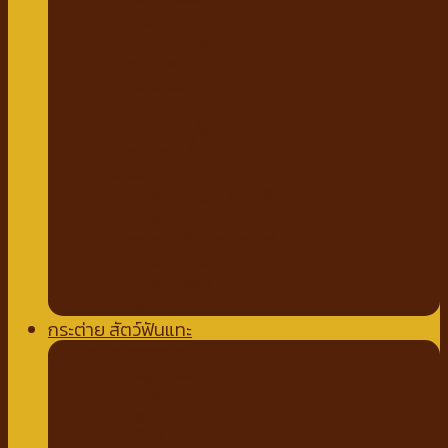
กัญชาแมว
ที่ลับเล็บแมว
คอนโดแมว
ไม้ล่อแมว
ขนมสำหรับแมว
ขนมแมวเลีย
ขนมขบเคี้ยวแมว
ทรายแมว
ทรายจากไม้ธรรมชาติ
ทรายเต้าหู้
ทรายจับตัวเบนโทไนท์
ทรายภูเขาไฟ
ทรายคริสตัล เซลิก้า
ห้องน้ำแมว
กระต่าย สัตว์ฟันแทะ
อาหารกระต่าย
หญ้ากระต่าย
อัลฟาฟ่า
เฮย์
ทีโมธี