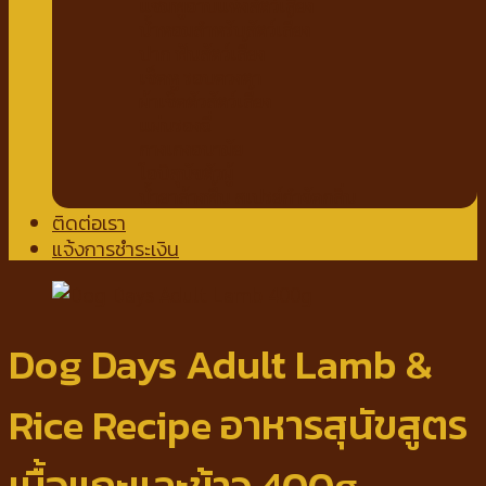
แชมพูอาบแห้งสัตว์เลี้ยง
น้ำหอมสำหรับสัตว์เลี้ยง
ปาก ฟันสัตว์เลี้ยง
เช็ดหู รอบดวงตา
ผ้าเช็ดตัวสัตว์เลี้ยง
แผ่นรองฉี่
กางเกงอนามัย
โอบิสุนัขตัวผู้
น้ำยาล้างพื้น สเปรย์กำจัดกลิ่น
ติดต่อเรา
แจ้งการชำระเงิน
Dog Days Adult Lamb &
Rice Recipe อาหารสุนัขสูตร