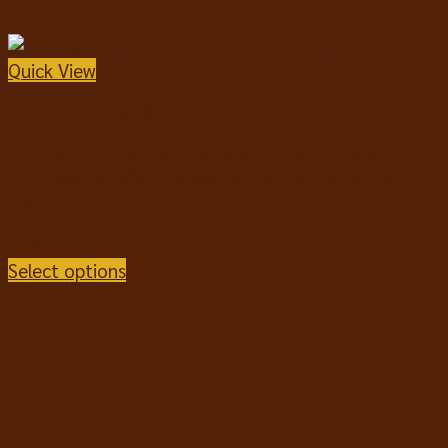
Quick View
อาหารสุนัขชนิดแห้ง
Kelly & Co’s Freeze Dried Raw Dinner Booster For
Dog เคลลี่แอนด์โค ผงฟรีซดรายโรยอาหาร สำหรับสุนัข
50g.
฿
95
Select options