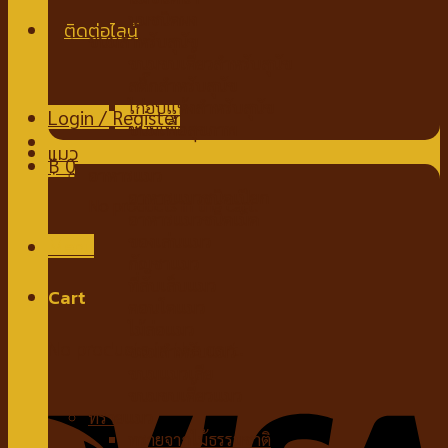
นมชนิดผง
ขนมสำหรับสุนัข
ขนมขบเคี้ยวสำหรับสุนัข
สติ๊กสำหรับสุนัข
ไก่อบแห้งสำหรับสุนัข
Login / Register
ขนมเพื่อสุขภาพ
แมว
฿
0
อาหารแมว
อาหารแมวชนิดเปียก
No products in the cart.
อาหารแมวชนิดเม็ด
ของเล่นแมว
Menu
กัญชาแมว
ที่ลับเล็บแมว
Cart
คอนโดแมว
ไม้ล่อแมว
No products in the cart.
ขนมสำหรับแมว
ขนมแมวเลีย
ขนมขบเคี้ยวแมว
ทรายแมว
ทรายจากไม้ธรรมชาติ