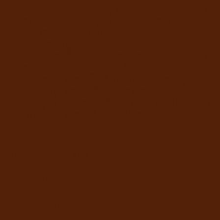
ควบคุมโปรตีนให้อยู่ในปริมาณที่เหมาะสม ช่วยเสริม
สร้างกล้ามเนื้อ ควบคุมน้ำหนัก และลดคราบน้ำตา
มีสารสกัดยัคค่า ช่วยให้สุนัขขับถ่ายเป็นก้อน ลดกลิ่น
ตัวและกลิ่นมูล
ย่อยและดูดซึมได้ง่าย ช่วยดูแลระบบทางเดินอาหาร
สุนัขแพ้ง่าย แพ้เนื้อไก่ กินได้
เหมาะสำหรับสุนัขโตเต็มวัย สุนัขสูงวัย สุนัขที่
ทำหมันแล้ว สุนัขที่ต้องการเสริมสร้างกล้ามเนื้อ
ควบคุมน้ำหนัก สุนัขที่ต้องการอาหารที่มีโภชนาการ
ครบถ้วน หรือสุนัขที่แพ้เนื้อไก่โดยเฉพาะ
Out of stock
SKU:
8857125890083
Category:
อาหารสุนัขชนิดแห้ง
Description
Additional information
Reviews (0)