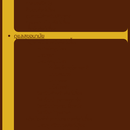
ถาดรองฉี่สุนัข
ที่นอนสัตว์เลี้ยง
อุปกรณ์สำหรับเดินทาง
กรง คอก บ้านสัตว์เลี้ยง
เสื้อผ้าสัตว์เลี้ยง
ดูแลสุขอนามัย
ปัญหาขน ผิวหนังสัตว์เลี้ยง
สเปรย์สมุนไพร
แชมพูยา
แชมพูสมุนไพร
กำจัดเห็บหมัด พยาธิ
แบบสเปรย์
แบบหยด
แป้งโรยตัว
วิตามินสำหรับสัตว์เลี้ยง
วิตามินบำรุงกระดูก ข้อ
วิตามินบำรุงขน ผิวหนัง
วิตามินบำรุงต่างๆ
ผลิตภัณฑ์ทำความสะอาดสัตว์เลี้ยง
แชมพู ครีมนวดสัตว์เลี้ยง