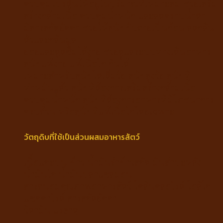
ควบคุมโปรตีนให้อยู่ในปริมาณที่เหมาะสม ช่วยเสริม
สร้างกล้ามเนื้อ ควบคุมน้ำหนัก และลดคราบน้ำตา
มีสารสกัดยัคค่า ช่วยให้สุนัขขับถ่ายเป็นก้อน ลดกลิ่น
ตัวและกลิ่นมูล
ย่อยและดูดซึมได้ง่าย ช่วยดูแลระบบทางเดินอาหาร
สุนัขแพ้ง่าย แพ้เนื้อไก่ กินได้
เหมาะสำหรับสุนัขโตเต็มวัย สุนัขสูงวัย สุนัขที่
ทำหมันแล้ว สุนัขที่ต้องการเสริมสร้างกล้ามเนื้อ
ควบคุมน้ำหนัก สุนัขที่ต้องการอาหารที่มีโภชนาการ
ครบถ้วน หรือสุนัขที่แพ้เนื้อไก่โดยเฉพาะ
วัตถุดิบที่ใช้เป็นส่วนผสมอาหารสัตว์
เนื้อแกะป่น ข้าว น้ำมันรำข้าวสกัด มันสำปะหลัง
น้ำมันไก่ น้ำมันปลาแซลมอน
สารถนอมคุณภาพอาหารสัตว์ โคลีนคลอไรด์ โอลิโก
แซคคาไรด์ สารสกัดยัคคา
วิตามิน แร่ธาตุ