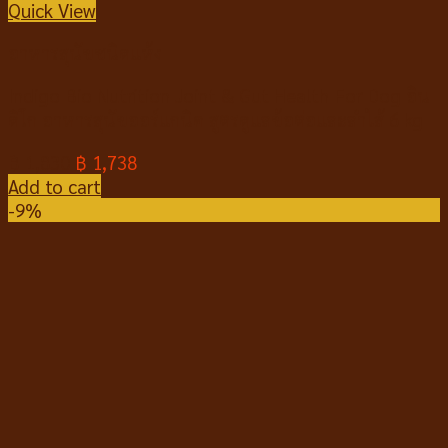
Quick View
อาหารสุนัขชนิดแห้ง
Indigo Bio Nutrition Joint & Gut Health For Dog อิน
ดิโก อาหารสุนัขออร์แกนิค สูตรดูแลข้อต่อและลำไส้ 6 kg
฿
1,830
฿
1,738
Add to cart
-9%