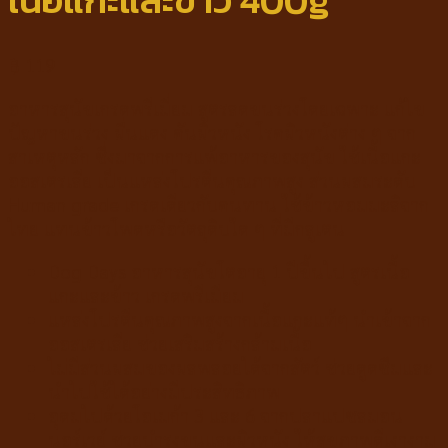
เนื้อแกะและข้าว 400g
฿
119
อาหารสุนัขเกรดพรีเมี่ยม สูตรลดขนร่วงโดยเฉพาะ แก้ไข
ปัญหาขนร่วง ผื่นแดง คันผิวหนัง โรคผิวหนังต่าง ๆ จาก
สาเหตุหลัก ซึ่งมาจากการแพ้อาหารของสุนัข ใช้เนื้อแกะ
ออสเตรเลีย เป็นแหล่งโปรตีนคุณภาพสูง ส่วนผสมระดับ
Human grade เกรดเดียวกับคนทาน ใช้ข้าวหอมมะลิจาก
ไทย แทนข้าวโพดหรือวัตถุดิบใด ๆ ที่มีกลูเตน
Dog Days อาหารสุนัขโตอายุ 1 ปีขึ้นไป สูตรเนื้อ
แกะและข้าว เกรดพรีเมียม
แหล่งโปรตีนคุณภาพสูงจากเนื้อแกะแท้ๆ นำเข้าจาก
ออสเตรเลีย ช่วยเสริมสร้างกล้ามเนื้อ
ไม่มีส่วนผสมของผลพลอยได้จากสัตว์ ช่วยดูดซึมและ
นำไปใช้ได้อย่างมีประสิทธิภาพ
อุดมไปด้วยโอเมก้า 3 และ 6 จากปลาแปซลมอน
นอร์เวย์ ช่วยบำรุงขนและผิวหนัง ให้สุขภาพดีเงางาม