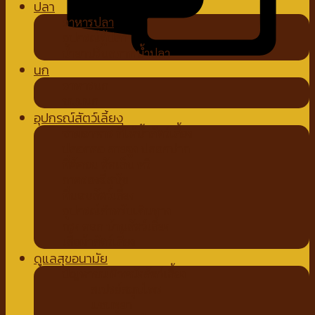
ปลา
อาหารปลา
อุปกรณ์ตู้ปลา
น้ำยาปรับสภาพน้ำปลา
นก
อาหารนก
ขนมนก
อุปกรณ์สัตว์เลี้ยง
ชามอาหาร ที่ให้น้ำสัตว์เลี้ยง
ปลอกคอ สายจูง ปลอกปาก
ที่ตัดขน ตัดเล็บ หวี
ถาดรองฉี่สุนัข
ที่นอนสัตว์เลี้ยง
อุปกรณ์สำหรับเดินทาง
กรง คอก บ้านสัตว์เลี้ยง
เสื้อผ้าสัตว์เลี้ยง
ดูแลสุขอนามัย
ปัญหาขน ผิวหนังสัตว์เลี้ยง
สเปรย์สมุนไพร
แชมพูยา