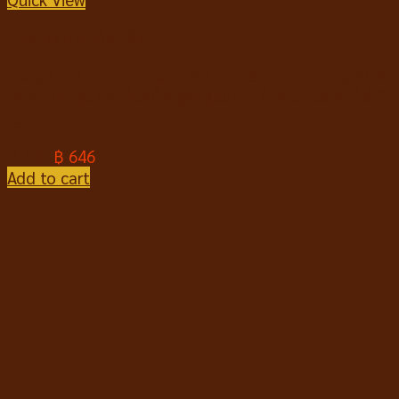
อาหารสุนัขชนิดแห้ง
Indigo Bio Nutrition Skin & Gut Health For Dog อินดิ
โก อาหารสุนัขออร์แกนิค สูตรดูแลขน ผิวหนัง และลำไส้ 2
kg
฿
680
฿
646
Add to cart