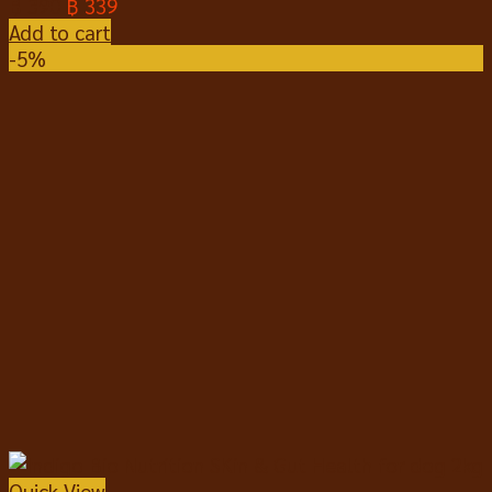
฿
390
฿
339
Add to cart
-5%
Quick View