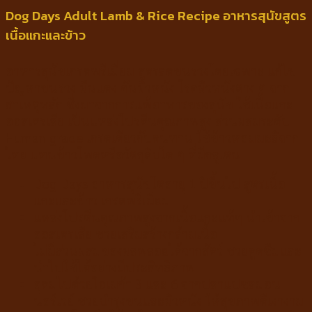
Dog Days Adult Lamb & Rice Recipe อาหารสุนัขสูตร
เนื้อแกะและข้าว
อาหารสุนัขเกรดพรีเมี่ยม สูตรลดขนร่วงโดยเฉพาะ แก้ไข
ปัญหาขนร่วง ผื่นแดง คันผิวหนัง โรคผิวหนังต่าง ๆ จาก
สาเหตุหลัก ซึ่งมาจากการแพ้อาหารของสุนัข ใช้เนื้อแกะ
ออสเตรเลีย เป็นแหล่งโปรตีนคุณภาพสูง ส่วนผสมระดับ
Human grade เกรดเดียวกับคนทาน ใช้ข้าวหอมมะลิจาก
ไทย แทนข้าวโพดหรือวัตถุดิบใด ๆ ที่มีกลูเตน
Dog Days อาหารสุนัขโตอายุ 1 ปีขึ้นไป สูตรเนื้อ
แกะและข้าว เกรดพรีเมียม
แหล่งโปรตีนคุณภาพสูงจากเนื้อแกะแท้ๆ นำเข้าจาก
ออสเตรเลีย ช่วยเสริมสร้างกล้ามเนื้อ
ไม่มีส่วนผสมของผลพลอยได้จากสัตว์ ช่วยดูดซึมและ
นำไปใช้ได้อย่างมีประสิทธิภาพ
อุดมไปด้วยโอเมก้า 3 และ 6 จากปลาแปซลมอน
นอร์เวย์ ช่วยบำรุงขนและผิวหนัง ให้สุขภาพดีเงางาม