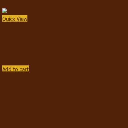
Quick View
อาหารสุนัขชนิดแห้ง
Hill’s Adult 1-6 Small Bites Dog food ฮิลล์ อาหารสุนัข
พันธุ์กลาง เม็ดเล็ก 2kg.
฿
690
Add to cart