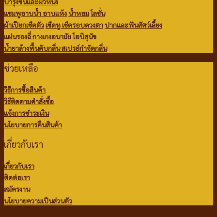
บำรุงขนและผิวหนัง
แชมพูอาบน้ำ
อาบแห้ง
น้ำหอม
โลชั่น
ผ้าเปียกเช็ดตัว
เช็ดหู เช็ดรอบดวงตา
ปากและฟันสัตว์เลี้ยง
แผ่นรองฉี่
กางเกงอนามัย
โอบิสุนัข
น้ำยาล้างพื้นดับกลิ่น
สเปรย์กำจัดกลิ่น
ช่วยเหลือ
วิธีการซื้อสินค้า
วิธีติดตามคำสั่งซื้อ
แจ้งการชำระเงิน
นโยบายการคืนสินค้า
เกี่ยวกับเรา
เกี่ยวกับเรา
ติดต่อเรา
สมัครงาน
นโยบายความเป็นส่วนตัว