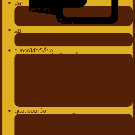
ปลา
อาหารปลา
อุปกรณ์ตู้ปลา
น้ำยาปรับสภาพน้ำปลา
นก
อาหารนก
ขนมนก
อุปกรณ์สัตว์เลี้ยง
ชามอาหาร ที่ให้น้ำสัตว์เลี้ยง
ปลอกคอ สายจูง ปลอกปาก
ที่ตัดขน ตัดเล็บ หวี
ถาดรองฉี่สุนัข
ที่นอนสัตว์เลี้ยง
อุปกรณ์สำหรับเดินทาง
กรง คอก บ้านสัตว์เลี้ยง
เสื้อผ้าสัตว์เลี้ยง
ดูแลสุขอนามัย
ปัญหาขน ผิวหนังสัตว์เลี้ยง
สเปรย์สมุนไพร
แชมพูยา