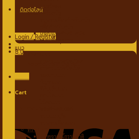
นมชนิดผง
ขนมสำหรับสุนัข
ขนมขบเคี้ยวสำหรับสุนัข
สติ๊กสำหรับสุนัข
ไก่อบแห้งสำหรับสุนัข
Login / Register
ขนมเพื่อสุขภาพ
แมว
฿
0
อาหารแมว
อาหารแมวชนิดเปียก
No products in the cart.
อาหารแมวชนิดเม็ด
ของเล่นแมว
Menu
กัญชาแมว
ที่ลับเล็บแมว
Cart
คอนโดแมว
ไม้ล่อแมว
No products in the cart.
ขนมสำหรับแมว
ขนมแมวเลีย
ขนมขบเคี้ยวแมว
ทรายแมว
ทรายจากไม้ธรรมชาติ