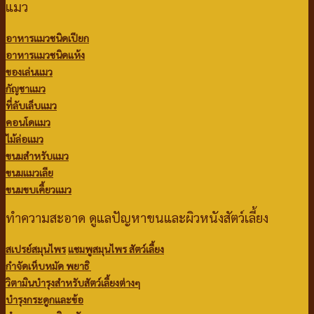
แมว
อาหารแมวชนิดเปียก
อาหารแมวชนิดแห้ง
ของเล่นแมว
กัญชาแมว
ที่ลับเล็บแมว
คอนโดแมว
ไม้ล่อแมว
ขนมสำหรับแมว
ขนมแมวเลีย
ขนมขบเคี้ยวแมว
ทำความสะอาด ดูแลปัญหาขนและผิวหนังสัตว์เลี้ยง
สเปรย์สมุนไพร
แชมพูสมุนไพร สัตว์เลี้ยง
กำจัดเห็บหมัด พยาธิ
วิตามินบำรุงสำหรับสัตว์เลี้ยงต่างๆ
บำรุงกระดูกและข้อ