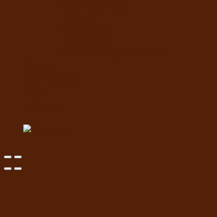
ผ้าเช็ดตัวสัตว์เลี้ยง
แผ่นรองฉี่
กางเกงอนามัย
โอบิสุนัขตัวผู้
น้ำยาล้างพื้น สเปรย์กำจัดกลิ่น
ติดต่อเรา
แจ้งการชำระเงิน
Login
Newsletter