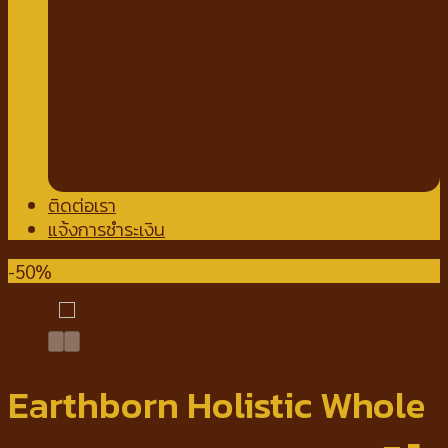
แชมพูอาบแห้งสัตว์เลี้ยง
น้ำหอมสำหรับสัตว์เลี้ยง
ปาก ฟันสัตว์เลี้ยง
เช็ดหู รอบดวงตา
ผ้าเช็ดตัวสัตว์เลี้ยง
แผ่นรองฉี่
กางเกงอนามัย
โอบิสุนัขตัวผู้
น้ำยาล้างพื้น สเปรย์กำจัดกลิ่น
ติดต่อเรา
แจ้งการชำระเงิน
-50%
Earthborn Holistic Whole