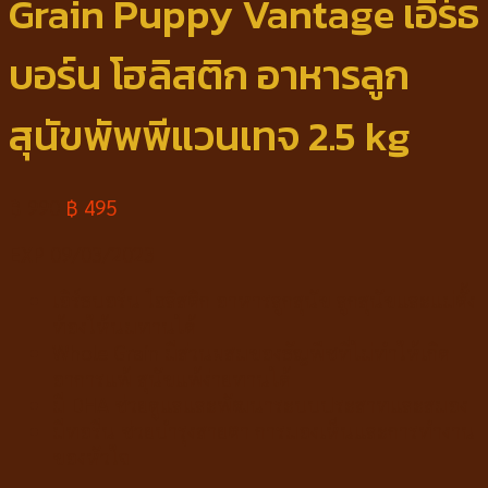
Grain Puppy Vantage เอิร์ธ
บอร์น โฮลิสติก อาหารลูก
สุนัขพัพพีแวนเทจ 2.5 kg
฿
990
฿
495
EXP 09/03/2023
เอิร์ธบอร์น โฮลิสติก อาหารลูกสุนัข ลูกสุนัขและแม่ตั้ง
ท้องให้นมทานได้
Whole Grain มีส่วนผสมของธัญพืชที่ไม่ทำให้เกิด
อาการแพ้ สุนัขแพ้ง่ายทานได้
มี DHA ช่วยดูแลและพัฒนาระบบประสาทและสมอง
มีทอรีน ช่วยบำรุงสายตา การมองเห็นและการทำงาน
ของหัวใจ