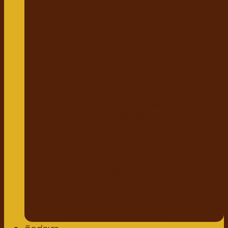
แชมพูสมุนไพร
กำจัดเห็บหมัด พยาธิ
แบบสเปรย์
แบบหยด
แป้งโรยตัว
วิตามินสำหรับสัตว์เลี้ยง
วิตามินบำรุงกระดูก ข้อ
วิตามินบำรุงขน ผิวหนัง
วิตามินบำรุงต่างๆ
ผลิตภัณฑ์ทำความสะอาดสัตว์เลี้ยง
แชมพู ครีมนวดสัตว์เลี้ยง
แชมพูอาบแห้งสัตว์เลี้ยง
น้ำหอมสำหรับสัตว์เลี้ยง
ปาก ฟันสัตว์เลี้ยง
เช็ดหู รอบดวงตา
ผ้าเช็ดตัวสัตว์เลี้ยง
แผ่นรองฉี่
กางเกงอนามัย
โอบิสุนัขตัวผู้
น้ำยาล้างพื้น สเปรย์กำจัดกลิ่น