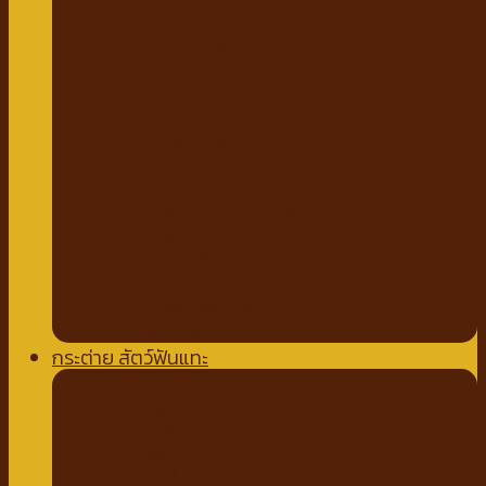
กัญชาแมว
ที่ลับเล็บแมว
คอนโดแมว
ไม้ล่อแมว
ขนมสำหรับแมว
ขนมแมวเลีย
ขนมขบเคี้ยวแมว
ทรายแมว
ทรายจากไม้ธรรมชาติ
ทรายเต้าหู้
ทรายจับตัวเบนโทไนท์
ทรายภูเขาไฟ
ทรายคริสตัล เซลิก้า
ห้องน้ำแมว
กระต่าย สัตว์ฟันแทะ
อาหารกระต่าย
หญ้ากระต่าย
อัลฟาฟ่า
เฮย์
ทีโมธี