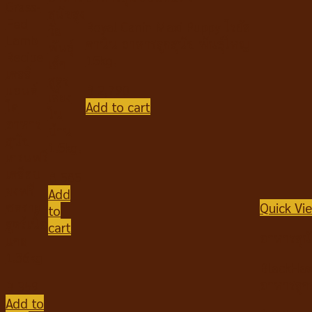
Grass-
สุนัขสูง
Fed
Royal Canin Maxi Puppy โรยัล
วัย
Lamb
คานิน อาหารลูกสุนัข พันธุ์ใหญ่
พันธุ์
Recipe
15kg.
เล็ก
เคลลี่
สูตร
฿
2,790
แอนด์
เลี้ยง
Add to cart
โค
ใน
อาหาร
บ้าน
สุนัข
1.5kg.
เกรนฟรี
เคลือบ
฿
585
ผงฟรี
Add
ซดราย
Quick Vi
to
สูตร้เนื้อ
cart
อาหารสุน
แกะ
1.36kg
BlackHaw
อาหารลูกส
฿
359
Add to