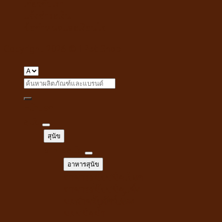
เกี่ยวกับเรา
แจ้งชำระเงิน
ข้อกำหนดและเงื่อนไข
Copyright 2026 ©
i Pet Shop
Search
for:
หน้าแรก
สุนัข
สุนัข
อาหารสุนัข
อาหารสุนัข
อาหารสุนัขชนิดเปียก
อาหารสุนัขชนิดแห้ง
นมสำหรับสัตว์เลี้ยง
นมชนิดน้ำ