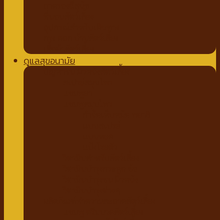
ถาดรองฉี่สุนัข
ที่นอนสัตว์เลี้ยง
อุปกรณ์สำหรับเดินทาง
กรง คอก บ้านสัตว์เลี้ยง
เสื้อผ้าสัตว์เลี้ยง
ดูแลสุขอนามัย
ปัญหาขน ผิวหนังสัตว์เลี้ยง
สเปรย์สมุนไพร
แชมพูยา
แชมพูสมุนไพร
กำจัดเห็บหมัด พยาธิ
แบบสเปรย์
แบบหยด
แป้งโรยตัว
วิตามินสำหรับสัตว์เลี้ยง
วิตามินบำรุงกระดูก ข้อ
วิตามินบำรุงขน ผิวหนัง
วิตามินบำรุงต่างๆ
ผลิตภัณฑ์ทำความสะอาดสัตว์เลี้ยง
แชมพู ครีมนวดสัตว์เลี้ยง