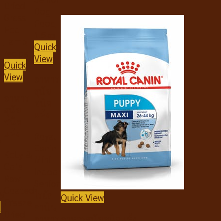
Quick
View
Quick
View
อาหาร
สุนัข
อาหาร
ชนิด
สุนัข
แห้ง
ชนิด
แห้ง
Royal
น
Canin
Kelly &
Mini
ข
Co’s
Indoor
Raw
Senior
Coated
โรยัล
5
Quick View
Freeze
คานิน
o
Dried
อาหาร
อาหารสุนัขชนิดแห้ง