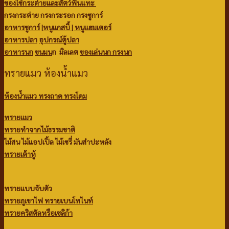
ของใช้กระต่ายและสัตว์ฟันแทะ
กรงกระต่าย กรงกระรอก กรงชูการ์
อาหารชูการ์
|
หนูแกสบี้ |
หนูแฮมเตอร์
อาหารปลา
อุปกรณ์ตู้ปลา
อาหารนก
ขนมน
ก มิลเลต
ของเล่นนก
กรงนก
ทรายแมว ห้องน้ำแมว
ห้องน้ำแมว ทรงถาด ทรงโดม
ทรายแมว
ทรายทำจากไม้ธรรมชาติ
ไม้สน
ไม้แอปเปิ้ล
ไม้เชรี่ มันสำปะหลัง
ทรายเต้าหู้
ทรายแบบจับตัว
ทรายภูเขาไฟ
ทรายเบนโทไนท์
ทรายคริสตัลหรือเซลิก้า