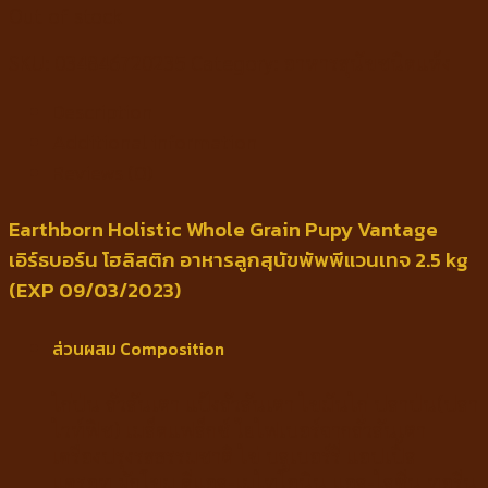
Out of stock
SKU:
034846720235
Category:
อาหารสุนัขชนิดแห้ง
Description
Additional information
Reviews (0)
Earthborn Holistic Whole Grain Pupy Vantage
เอิร์ธบอร์น โฮลิสติก อาหารลูกสุนัขพัพพีแวนเทจ 2.5 kg
(EXP 09/03/2023)
ส่วนผสม Composition
ไก่ป่น ถั่วลันเตา แป้งถั่วลันเตา ไขมันไก่ ปลาป่น(ปลา
ไวท์ฟิช) เมล็ดแฟล็กซ์ ใยไฟเบอร์จากถั่วลันเตา
เครื่องปรุงรสธรรมชาติ ไข่ บลูเบอร์รี่ แอปเปิ้ล
แครอท ผักโขม ดีแอล-เมไทโอนิน แอล-ไลซีน ทอรีน