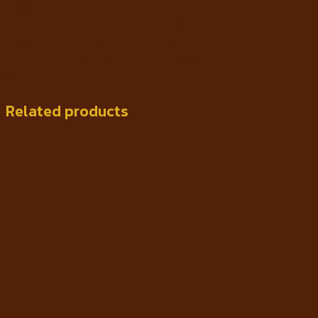
ข้อศอก
3.หลังใช้ให้ล้างมือและถุงมือให้สะอาด
4.ระวังอย่าให้เข้าตา จมูก ปาก สุนัข
5.ห้ามทิ้งหลอดบรรจุลงในแม่น้ำ คูคลอง แหล่งน้ำ
สาธารณะ
Related products