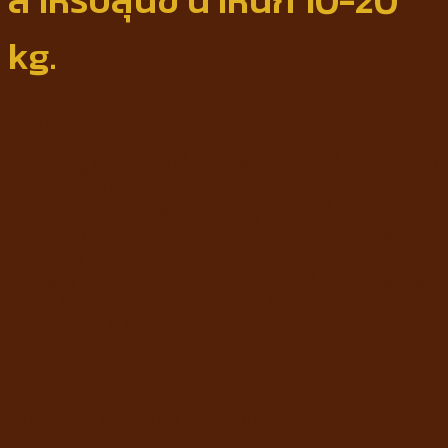
สำหรับสุนัข น้ำหนัก 10-20
kg.
฿
120
ยาหยดหลังกำจัดเห็บหมัดสำหรับสุนัขน้ำหนัก 10-20
kg. ขึ้นไป
สำหรับสุนัขทุกสายพันธุ์ อายุ 3 เดือนขึ้นไป
ใช้หยดลงบนผิวหนังบริเวณหลังคอของสุนัข 1ตัว จน
หมด 1 หยอดหยด
ควรใช้ทุกเดือนในกรณีที่มีความจำเป็นในการควบคุม
เห็บหรือเมื่อพบร่องรอยของเห็บ
ไม่ควรใช้ซ้ำภายใน 1 เดือน
Out of stock
SKU:
8859181630023
Category:
แบบหยด