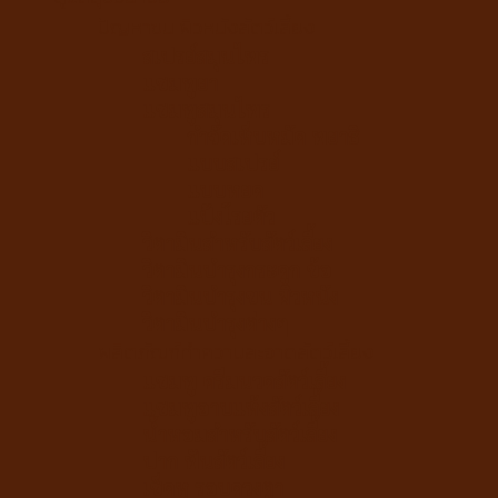
ปัญหาขน ผิวหนังสัตว์เลี้ยง
สเปรย์สมุนไพร
แชมพูยา
แชมพูสมุนไพร
กำจัดเห็บหมัด พยาธิ
แบบสเปรย์
แบบหยด
แป้งโรยตัว
วิตามินสำหรับสัตว์เลี้ยง
วิตามินบำรุงกระดูก ข้อ
วิตามินบำรุงขน ผิวหนัง
วิตามินบำรุงต่างๆ
ผลิตภัณฑ์ทำความสะอาดสัตว์เลี้ยง
แชมพู ครีมนวดสัตว์เลี้ยง
แชมพูอาบแห้งสัตว์เลี้ยง
น้ำหอมสำหรับสัตว์เลี้ยง
ปาก ฟันสัตว์เลี้ยง
เช็ดหู รอบดวงตา