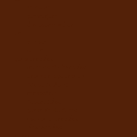
อาหารปลา
อุปกรณ์ตู้ปลา
น้ำยาปรับสภาพน้ำปลา
นก
อาหารนก
ขนมนก
อุปกรณ์สัตว์เลี้ยง
ชามอาหาร ที่ให้น้ำสัตว์เลี้ยง
ปลอกคอ สายจูง ปลอกปาก
ที่ตัดขน ตัดเล็บ หวี
ถาดรองฉี่สุนัข
ที่นอนสัตว์เลี้ยง
อุปกรณ์สำหรับเดินทาง
กรง คอก บ้านสัตว์เลี้ยง
เสื้อผ้าสัตว์เลี้ยง
ดูแลสุขอนามัย