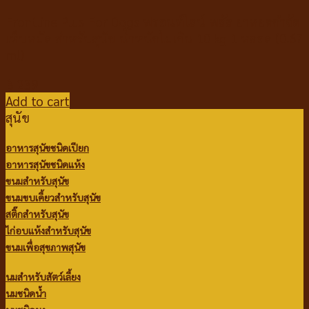
Frontline Plus For Dogs ฟรอนท์ไลน์ พลัส ยาหยดกำจัด
เห็บหมัด สำหรับสุนัข น้ำหนักไม่เกิน 10 kg 1 หลอด (0.67
ml)
฿
239
Add to cart
สุนัข
อาหารสุนัขชนิดเปียก
อาหารสุนัขชนิดแห้ง
ขนมสำหรับสุนัข
ขนมขบเคี้ยวสำหรับสุนัข
สติ๊กสำหรับสุนัข
ไก่อบแห้งสำหรับสุนัข
ขนมเพื่อสุขภาพสุนัข
นมสำหรับสัตว์เลี้ยง
นมชนิดน้ำ