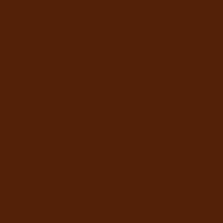
ไก่อบแห้งสำหรับสุนัข
ขนมเพื่อสุขภาพ
แมว
อาหารแมว
อาหารแมวชนิดเปียก
อาหารแมวชนิดเม็ด
ของเล่นแมว
กัญชาแมว
ที่ลับเล็บแมว
คอนโดแมว
ไม้ล่อแมว
ขนมสำหรับแมว
ขนมแมวเลีย
ขนมขบเคี้ยวแมว
ทรายแมว
ทรายจากไม้ธรรมชาติ
ทรายเต้าหู้
ทรายจับตัวเบนโทไนท์