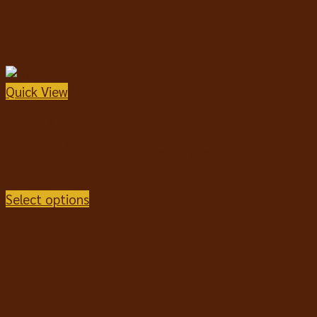
Quick View
แบบหยด
Be-Tick บีติ๊ก ยาหยดเห็บหมัดสำหรับสุนัข
฿
35
–
฿
55
Select options