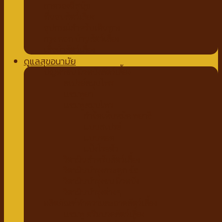
ถาดรองฉี่สุนัข
ที่นอนสัตว์เลี้ยง
อุปกรณ์สำหรับเดินทาง
กรง คอก บ้านสัตว์เลี้ยง
เสื้อผ้าสัตว์เลี้ยง
ดูแลสุขอนามัย
ปัญหาขน ผิวหนังสัตว์เลี้ยง
สเปรย์สมุนไพร
แชมพูยา
แชมพูสมุนไพร
กำจัดเห็บหมัด พยาธิ
แบบสเปรย์
แบบหยด
แป้งโรยตัว
วิตามินสำหรับสัตว์เลี้ยง
วิตามินบำรุงกระดูก ข้อ
วิตามินบำรุงขน ผิวหนัง
วิตามินบำรุงต่างๆ
ผลิตภัณฑ์ทำความสะอาดสัตว์เลี้ยง
แชมพู ครีมนวดสัตว์เลี้ยง