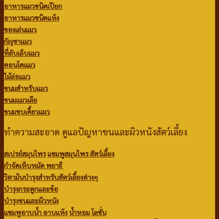
อาหารแมวชนิดเปียก
อาหารแมวชนิดแห้ง
ของเล่นแมว
กัญชาแมว
ที่ลับเล็บแมว
คอนโดแมว
ไม้ล่อแมว
ขนมสำหรับแมว
ขนมแมวเลีย
ขนมขบเคี้ยวแมว
ทำความสะอาด ดูแลปัญหาขนและผิวหนังสัตว์เลี้ยง
สเปรย์สมุนไพร
แชมพูสมุนไพร สัตว์เลี้ยง
กำจัดเห็บหมัด พยาธิ
วิตามินบำรุงสำหรับสัตว์เลี้ยงต่างๆ
บำรุงกระดูกและข้อ
บำรุงขนและผิวหนัง
แชมพูอาบน้ำ
อาบแห้ง
น้ำหอม
โลชั่น