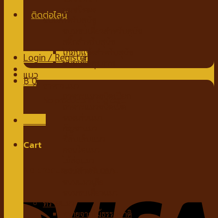
นมชนิดผง
ขนมสำหรับสุนัข
ขนมขบเคี้ยวสำหรับสุนัข
สติ๊กสำหรับสุนัข
ไก่อบแห้งสำหรับสุนัข
Login / Register
ขนมเพื่อสุขภาพ
แมว
฿
0
อาหารแมว
อาหารแมวชนิดเปียก
No products in the cart.
อาหารแมวชนิดเม็ด
ของเล่นแมว
Menu
กัญชาแมว
ที่ลับเล็บแมว
Cart
คอนโดแมว
ไม้ล่อแมว
No products in the cart.
ขนมสำหรับแมว
ขนมแมวเลีย
ขนมขบเคี้ยวแมว
ทรายแมว
ทรายจากไม้ธรรมชาติ