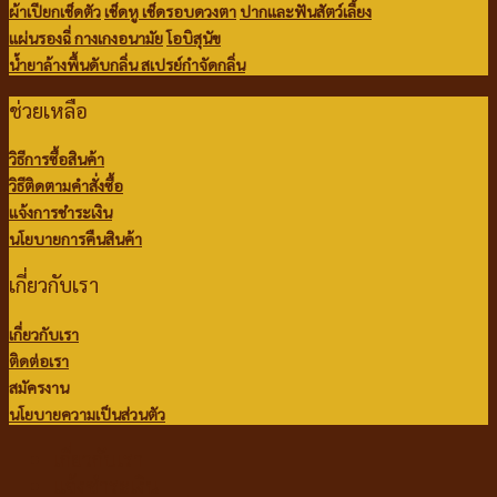
ผ้าเปียกเช็ดตัว
เช็ดหู เช็ดรอบดวงตา
ปากและฟันสัตว์เลี้ยง
แผ่นรองฉี่
กางเกงอนามัย
โอบิสุนัข
น้ำยาล้างพื้นดับกลิ่น
สเปรย์กำจัดกลิ่น
ช่วยเหลือ
วิธีการซื้อสินค้า
วิธีติดตามคำสั่งซื้อ
แจ้งการชำระเงิน
นโยบายการคืนสินค้า
เกี่ยวกับเรา
เกี่ยวกับเรา
ติดต่อเรา
สมัครงาน
นโยบายความเป็นส่วนตัว
เกี่ยวกับเรา
แจ้งชำระเงิน