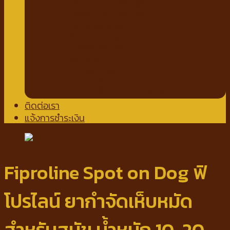
แชมพูอาบแห้งสัตว์เลี้ยง
น้ำหอมสำหรับสัตว์เลี้ยง
ปาก ฟันสัตว์เลี้ยง
เช็ดหู รอบดวงตา
ผ้าเช็ดตัวสัตว์เลี้ยง
แผ่นรองฉี่
กางเกงอนามัย
โอบิสุนัขตัวผู้
น้ำยาล้างพื้น สเปรย์กำจัดกลิ่น
ติดต่อเรา
แจ้งการชำระเงิน
Fiproline Spot on Dog ฟิ
โปรไลน์ ยากำจัดเห็บหมัด