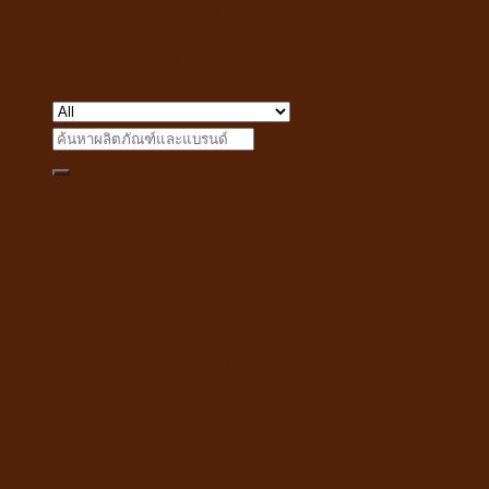
ข้อกำหนดและเงื่อนไข
Copyright 2026 ©
i Pet Shop
Search
for:
หน้าแรก
สุนัข
อาหารสุนัข
อาหารสุนัขชนิดเปียก
อาหารสุนัขชนิดแห้ง
นมสำหรับสัตว์เลี้ยง
นมชนิดน้ำ
นมชนิดผง
ขนมสำหรับสุนัข
ขนมขบเคี้ยวสำหรับสุนัข
สติ๊กสำหรับสุนัข