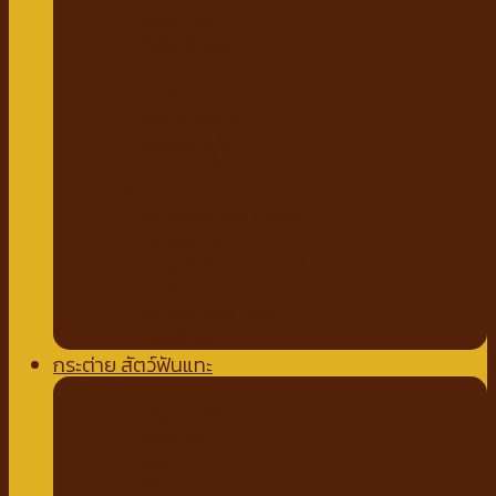
กัญชาแมว
ที่ลับเล็บแมว
คอนโดแมว
ไม้ล่อแมว
ขนมสำหรับแมว
ขนมแมวเลีย
ขนมขบเคี้ยวแมว
ทรายแมว
ทรายจากไม้ธรรมชาติ
ทรายเต้าหู้
ทรายจับตัวเบนโทไนท์
ทรายภูเขาไฟ
ทรายคริสตัล เซลิก้า
ห้องน้ำแมว
กระต่าย สัตว์ฟันแทะ
อาหารกระต่าย
หญ้ากระต่าย
อัลฟาฟ่า
เฮย์
ทีโมธี