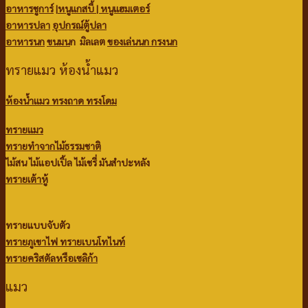
อาหารชูการ์
|
หนูแกสบี้ |
หนูแฮมเตอร์
อาหารปลา
อุปกรณ์ตู้ปลา
อาหารนก
ขนมน
ก มิลเลต
ของเล่นนก
กรงนก
ทรายแมว ห้องน้ำแมว
ห้องน้ำแมว ทรงถาด ทรงโดม
ทรายแมว
ทรายทำจากไม้ธรรมชาติ
ไม้สน
ไม้แอปเปิ้ล
ไม้เชรี่ มันสำปะหลัง
ทรายเต้าหู้
ทรายแบบจับตัว
ทรายภูเขาไฟ
ทรายเบนโทไนท์
ทรายคริสตัลหรือเซลิก้า
แมว