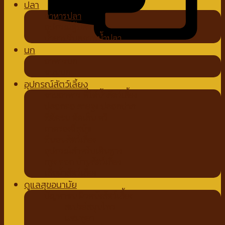
ปลา
อาหารปลา
อุปกรณ์ตู้ปลา
น้ำยาปรับสภาพน้ำปลา
นก
อาหารนก
ขนมนก
อุปกรณ์สัตว์เลี้ยง
ชามอาหาร ที่ให้น้ำสัตว์เลี้ยง
ปลอกคอ สายจูง ปลอกปาก
ที่ตัดขน ตัดเล็บ หวี
ถาดรองฉี่สุนัข
ที่นอนสัตว์เลี้ยง
อุปกรณ์สำหรับเดินทาง
กรง คอก บ้านสัตว์เลี้ยง
เสื้อผ้าสัตว์เลี้ยง
ดูแลสุขอนามัย
ปัญหาขน ผิวหนังสัตว์เลี้ยง
สเปรย์สมุนไพร
แชมพูยา