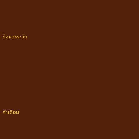
หยดฟิโปรไลน์ ลงบนผิวหนัฃหลังคอของสุนัข 1 ตัว ต่อ 1
หลอดหยด ขนาดบรรจุ 1.34 ml.
ไม่ควรใช้ซ้ำภายใน 1 เดือน
ข้อควรระวัง
1.ไม่ควรอุ้มหรือจับสุนัขในขณะที่ขนยังเปียกผลิตภัณฑ์อยู่
2.ไม่ควรปล่อยให้เด็กเล่นกับสุนัขจนกว่าตำแหน่งที่หยดจะ
แห้ง
3.ไม่ควรอาบน้ำหรือใช้แชมพูก่อนหรือหลังใช้ผลิตภัณฑ์
อย่างน้อย 48ชม.
4.ห้ามใช้ในสุนัขที่ป่วยหรืออยู่ระหว่างพักฟื้น ไม่ควรใช้ใน
แมวเนื่องจากอาจใช้เกินขนาดได้
คำเตือน
1.ห้ามรับประทาน
2.ระวังอย่าให้เข้าตา จมูก ปาก เวลาใช้ให้สวมถุงมือถึง