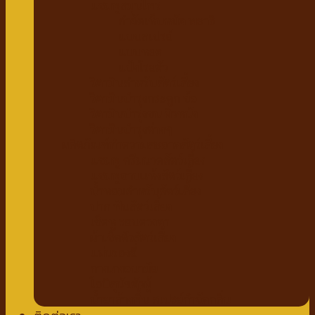
แชมพูสมุนไพร
กำจัดเห็บหมัด พยาธิ
แบบสเปรย์
แบบหยด
แป้งโรยตัว
วิตามินสำหรับสัตว์เลี้ยง
วิตามินบำรุงกระดูก ข้อ
วิตามินบำรุงขน ผิวหนัง
วิตามินบำรุงต่างๆ
ผลิตภัณฑ์ทำความสะอาดสัตว์เลี้ยง
แชมพู ครีมนวดสัตว์เลี้ยง
แชมพูอาบแห้งสัตว์เลี้ยง
น้ำหอมสำหรับสัตว์เลี้ยง
ปาก ฟันสัตว์เลี้ยง
เช็ดหู รอบดวงตา
ผ้าเช็ดตัวสัตว์เลี้ยง
แผ่นรองฉี่
กางเกงอนามัย
โอบิสุนัขตัวผู้
น้ำยาล้างพื้น สเปรย์กำจัดกลิ่น