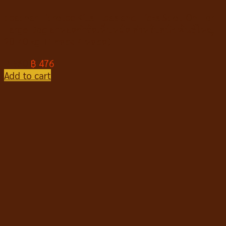
beaphar Fiprotec Kills Fleas and Ticks Spot-On For
Large Dog ยาหยดกำจัดเห็บหมัด สำหรับสุนัขพันธุ์ใหญ่
20-40 kg. (1 กล่อง 4 หลอด)
฿
560
฿
476
Add to cart