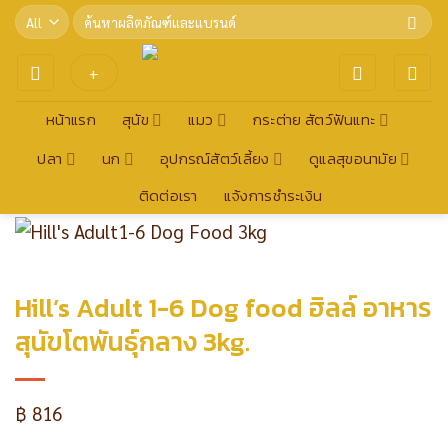
Skip
Search
for:
to
content
+
หน้าแรก
สุนัข
แมว
กระต่าย สัตว์ฟันแทะ
ปลา
นก
อุปกรณ์สัตว์เลี้ยง
ดูแลสุขอนามัย
ติดต่อเรา
แจ้งการชำระเงิน
Hill’s Adult 1-6 Dog food ฮิลล์ อาหาร
สุนัขโตพันธุ์กลาง 3kg.
฿
816