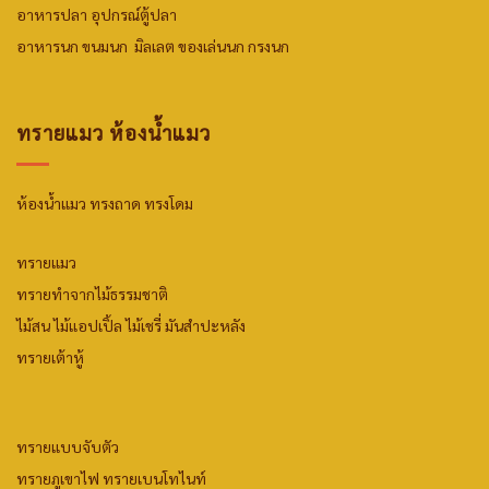
อาหารปลา
อุปกรณ์ตู้ปลา
อาหารนก
ขนมน
ก มิลเลต
ของเล่นนก
กรงนก
ทรายแมว ห้องน้ำแมว
ห้องน้ำแมว ทรงถาด ทรงโดม
ทรายแมว
ทรายทำจากไม้ธรรมชาติ
ไม้สน
ไม้แอปเปิ้ล
ไม้เชรี่ มันสำปะหลัง
ทรายเต้าหู้
ทรายแบบจับตัว
ทรายภูเขาไฟ
ทรายเบนโทไนท์