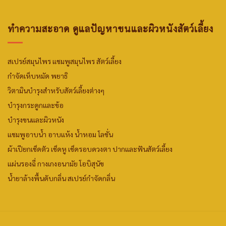
ทำความสะอาด ดูแลปัญหาขนและผิวหนังสัตว์เลี้ยง
สเปรย์สมุนไพร
แชมพูสมุนไพร สัตว์เลี้ยง
กำจัดเห็บหมัด พยาธิ
วิตามินบำรุงสำหรับสัตว์เลี้ยงต่างๆ
บำรุงกระดูกและข้อ
บำรุงขนและผิวหนัง
แชมพูอาบน้ำ
อาบแห้ง
น้ำหอม
โลชั่น
ผ้าเปียกเช็ดตัว
เช็ดหู เช็ดรอบดวงตา
ปากและฟันสัตว์เลี้ยง
แผ่นรองฉี่
กางเกงอนามัย
โอบิสุนัข
น้ำยาล้างพื้นดับกลิ่น
สเปรย์กำจัดกลิ่น