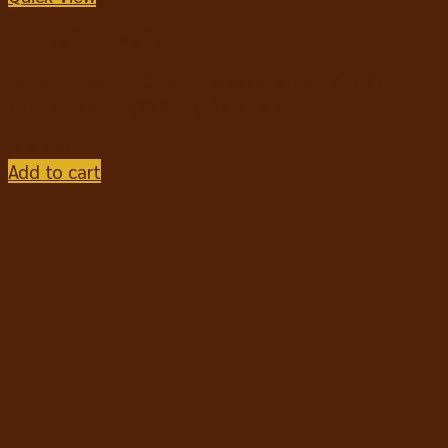
อาหารสุนัขชนิดแห้ง
Avoderm Senior Chicken Meal & Brown อโวเดิร์ม
อาหารเม็ดสุนัข สูตรสุนัขสูงวัย 11.8 kg
฿
3,330
Add to cart