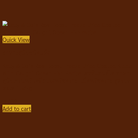
Quick View
อาหารสุนัขชนิดแห้ง
Kelly & Co’s Raw Boost Freeze Dried Coated Kibble
Wild-Caught Ocean Fish Recipe เคลลี่แอนด์โค อาหาร
สุนัขเกรนฟรี เคลือบผงฟรีซดราย+เม็ดฟรีซดราย สูตรปลา
ทะเล 1.36kg
฿
439
Add to cart