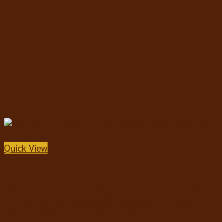
Quick View
อาหารสุนัขชนิดแห้ง
Kelly & Co’s Raw Coated Freeze Dried Cage-Free
Chicken Recipe เคลลี่แอนด์โค อาหารสุนัขเกรนฟรี
เคลือบผงฟรีซดราย สูตรเนื้อไก่ 1.36kg