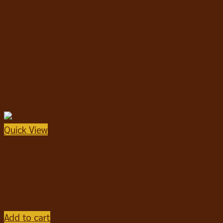
Quick View
อาหารสุนัขชนิดแห้ง
Hill’s Adult 1-6 Small Bites Dog food ฮิลล์ อาหารสุนัข
พันธุ์กลาง เม็ดเล็ก 2kg.
฿
690
Add to cart