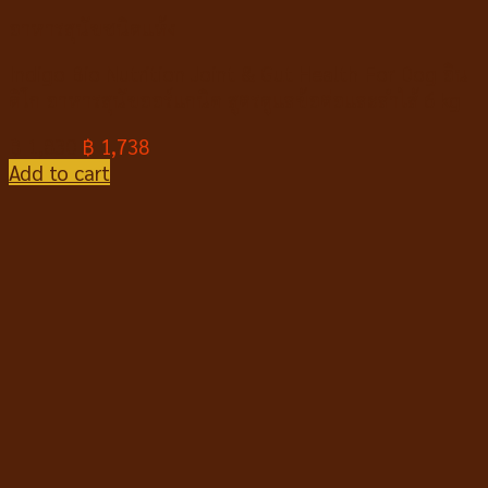
อาหารสุนัขชนิดแห้ง
Indigo Bio Nutrition Joint & Gut Health For Dog อิน
ดิโก อาหารสุนัขออร์แกนิค สูตรดูแลข้อต่อและลำไส้ 6 kg
฿
1,830
฿
1,738
Add to cart