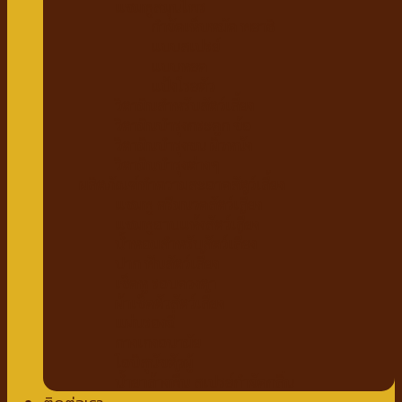
แชมพูสมุนไพร
กำจัดเห็บหมัด พยาธิ
แบบสเปรย์
แบบหยด
แป้งโรยตัว
วิตามินสำหรับสัตว์เลี้ยง
วิตามินบำรุงกระดูก ข้อ
วิตามินบำรุงขน ผิวหนัง
วิตามินบำรุงต่างๆ
ผลิตภัณฑ์ทำความสะอาดสัตว์เลี้ยง
แชมพู ครีมนวดสัตว์เลี้ยง
แชมพูอาบแห้งสัตว์เลี้ยง
น้ำหอมสำหรับสัตว์เลี้ยง
ปาก ฟันสัตว์เลี้ยง
เช็ดหู รอบดวงตา
ผ้าเช็ดตัวสัตว์เลี้ยง
แผ่นรองฉี่
กางเกงอนามัย
โอบิสุนัขตัวผู้
น้ำยาล้างพื้น สเปรย์กำจัดกลิ่น