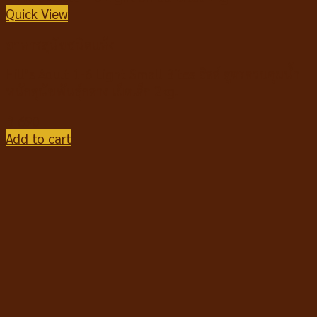
Quick View
อาหารสุนัขชนิดแห้ง
Hill’s Adult 1-6 Light Small Bites ฮิลล์ สูตรควบคุมน้ำ
หนักสุนัขพันธุ์กลาง เม็ดเล็ก 2kg.
฿
690
Add to cart