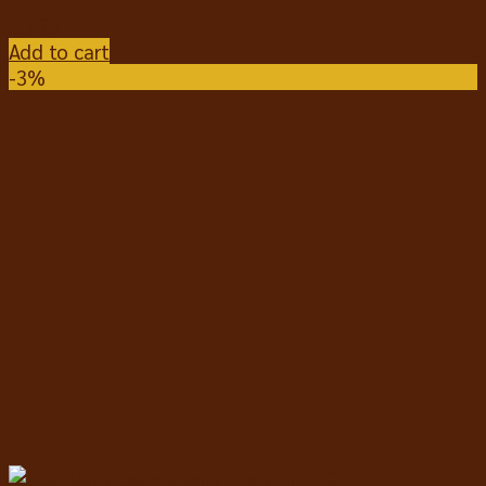
฿
925
Add to cart
-3%