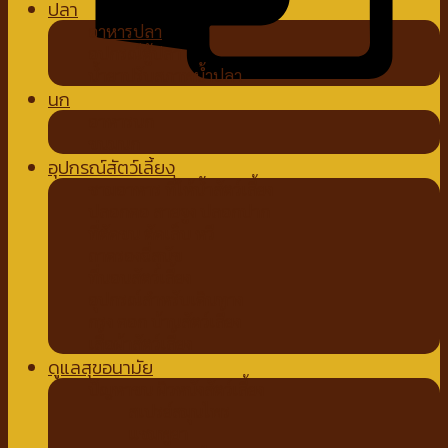
ปลา
อาหารปลา
อุปกรณ์ตู้ปลา
น้ำยาปรับสภาพน้ำปลา
นก
อาหารนก
ขนมนก
อุปกรณ์สัตว์เลี้ยง
ชามอาหาร ที่ให้น้ำสัตว์เลี้ยง
ปลอกคอ สายจูง ปลอกปาก
ที่ตัดขน ตัดเล็บ หวี
ถาดรองฉี่สุนัข
ที่นอนสัตว์เลี้ยง
อุปกรณ์สำหรับเดินทาง
กรง คอก บ้านสัตว์เลี้ยง
เสื้อผ้าสัตว์เลี้ยง
ดูแลสุขอนามัย
ปัญหาขน ผิวหนังสัตว์เลี้ยง
สเปรย์สมุนไพร
แชมพูยา