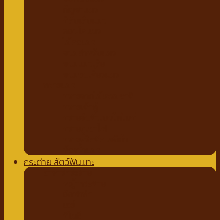
กัญชาแมว
ที่ลับเล็บแมว
คอนโดแมว
ไม้ล่อแมว
ขนมสำหรับแมว
ขนมแมวเลีย
ขนมขบเคี้ยวแมว
ทรายแมว
ทรายจากไม้ธรรมชาติ
ทรายเต้าหู้
ทรายจับตัวเบนโทไนท์
ทรายภูเขาไฟ
ทรายคริสตัล เซลิก้า
ห้องน้ำแมว
กระต่าย สัตว์ฟันแทะ
อาหารกระต่าย
หญ้ากระต่าย
อัลฟาฟ่า
เฮย์
ทีโมธี