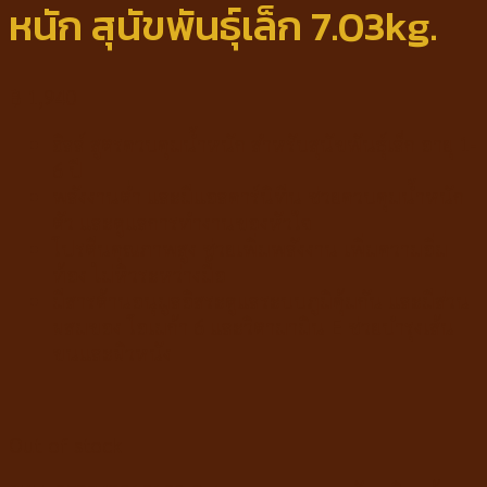
หนัก สุนัขพันธุ์เล็ก 7.03kg.
฿
1,940
ฮิลล์ สูตรควบคุมน้ำหนัก สำหรับสุนัขพันธุ์เล็ก อายุ 1-
6 ปี
พลังงานต่ำ และมีแอลคาร์นิทีน ช่วยควบคุมน้ำหนัก
ตัว และดูแลการทำงานของหัวใจ
โปรตีนคุณภาพสูง ช่วยเพิ่มพลังงาน เพิ่มความอิ่ม
ท้อง ไม่หิวระหว่างมื้อ
มีสารต้านอนุมูลอิสระดูแลระบบภูมิคุ้มกัน และมีส่วน
ผสมของ โอเมก้า 6 และวิตามามิน E ช่วยบำรุงเส้น
ขนและผิวหนัง
Out of stock