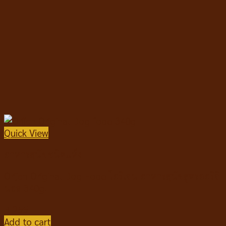
Quick View
อาหารสุนัขชนิดแห้ง
Orijen Original Dog Food โอริเจน อาหารสุนัขสูตรออริจิ
นอล 340g.
฿
255
Add to cart