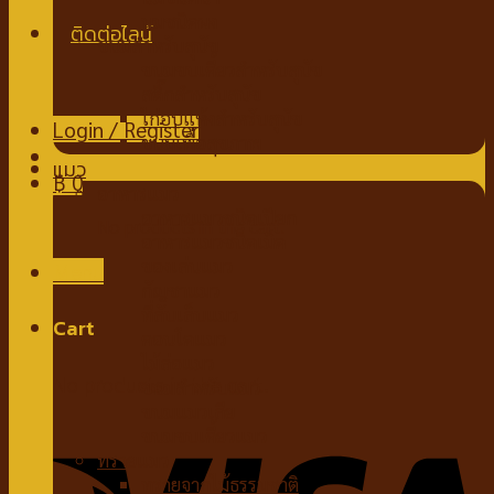
นมชนิดผง
ขนมสำหรับสุนัข
ขนมขบเคี้ยวสำหรับสุนัข
สติ๊กสำหรับสุนัข
ไก่อบแห้งสำหรับสุนัข
Login / Register
ขนมเพื่อสุขภาพ
แมว
฿
0
อาหารแมว
อาหารแมวชนิดเปียก
No products in the cart.
อาหารแมวชนิดเม็ด
ของเล่นแมว
Menu
กัญชาแมว
ที่ลับเล็บแมว
Cart
คอนโดแมว
ไม้ล่อแมว
No products in the cart.
ขนมสำหรับแมว
ขนมแมวเลีย
ขนมขบเคี้ยวแมว
ทรายแมว
ทรายจากไม้ธรรมชาติ