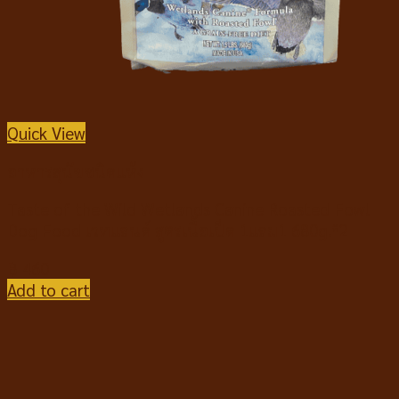
Quick View
อาหารสุนัขชนิดแห้ง
Taste of the Wild Wetlands Canine Roasted Fowl
Dog Food เวทแลนด์ สูตรเนื้อเป็ด 1แถม1 680g.*2
฿
460
Add to cart