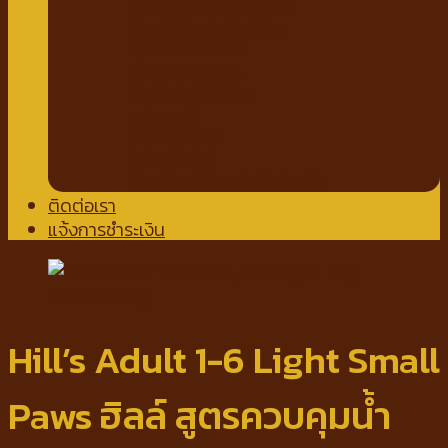
แชมพูอาบแห้งสัตว์เลี้ยง
น้ำหอมสำหรับสัตว์เลี้ยง
ปาก ฟันสัตว์เลี้ยง
เช็ดหู รอบดวงตา
ผ้าเช็ดตัวสัตว์เลี้ยง
แผ่นรองฉี่
กางเกงอนามัย
โอบิสุนัขตัวผู้
น้ำยาล้างพื้น สเปรย์กำจัดกลิ่น
ติดต่อเรา
แจ้งการชำระเงิน
Hill’s Adult 1-6 Light Small
Paws ฮิลล์ สูตรควบคุมน้ำ