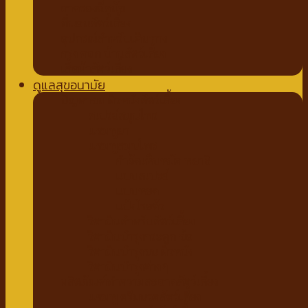
ถาดรองฉี่สุนัข
ที่นอนสัตว์เลี้ยง
อุปกรณ์สำหรับเดินทาง
กรง คอก บ้านสัตว์เลี้ยง
เสื้อผ้าสัตว์เลี้ยง
ดูแลสุขอนามัย
ปัญหาขน ผิวหนังสัตว์เลี้ยง
สเปรย์สมุนไพร
แชมพูยา
แชมพูสมุนไพร
กำจัดเห็บหมัด พยาธิ
แบบสเปรย์
แบบหยด
แป้งโรยตัว
วิตามินสำหรับสัตว์เลี้ยง
วิตามินบำรุงกระดูก ข้อ
วิตามินบำรุงขน ผิวหนัง
วิตามินบำรุงต่างๆ
ผลิตภัณฑ์ทำความสะอาดสัตว์เลี้ยง
แชมพู ครีมนวดสัตว์เลี้ยง