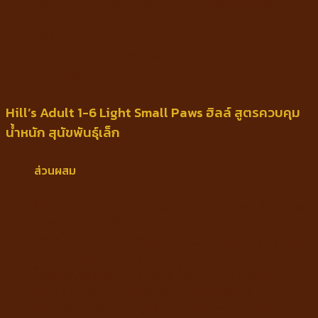
SKU:
052742910109
Category:
อาหารสุนัขชนิดแห้ง
Description
Additional information
Reviews (0)
Hill’s Adult 1-6 Light Small Paws ฮิลล์ สูตรควบคุม
น้ำหนัก สุนัขพันธุ์เล็ก
ส่วนผสม
ไก่, ข้าวบาร์เลย์, ถั่ว, ข้าวสาลีทั้ง, ข้าวโพด, ข้าวโพดก
ลูเตน, ข้าวฟ่างธัญพืช,
เซลลูโลสชนิดผง, รสตับไก่, น้ำมันถั่วเหลือง, เนื้อบีท
แห้ง, กรดแลคติก, รสหมู,
โพแทสเซียมคลอไรด์, แอล-ไลซีน, เกลือเสริม
ไอโอดีน, วิตามิน, แคลเซียมแพนโทธีเนต,
ไบโอติน, โคลีนคลอไรด์, แคลเซียมคาร์บอเนต, แร่