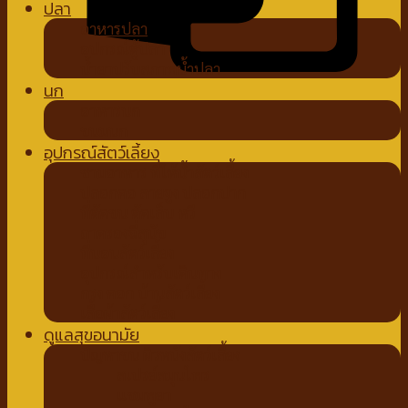
ปลา
อาหารปลา
อุปกรณ์ตู้ปลา
น้ำยาปรับสภาพน้ำปลา
นก
อาหารนก
ขนมนก
อุปกรณ์สัตว์เลี้ยง
ชามอาหาร ที่ให้น้ำสัตว์เลี้ยง
ปลอกคอ สายจูง ปลอกปาก
ที่ตัดขน ตัดเล็บ หวี
ถาดรองฉี่สุนัข
ที่นอนสัตว์เลี้ยง
อุปกรณ์สำหรับเดินทาง
กรง คอก บ้านสัตว์เลี้ยง
เสื้อผ้าสัตว์เลี้ยง
ดูแลสุขอนามัย
ปัญหาขน ผิวหนังสัตว์เลี้ยง
สเปรย์สมุนไพร
แชมพูยา