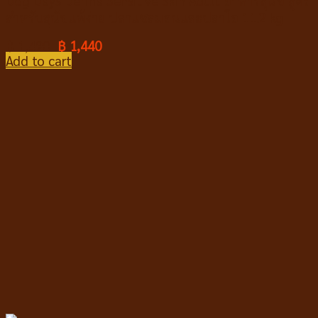
Dog Days Derma Sensitive Skin Adult อาหารสุนัข สูตร
สำหรับสุนัขแพ้ง่าย ปลาแซลมอนและปลาโอ 11.2 kg
฿
1,490
฿
1,440
Add to cart