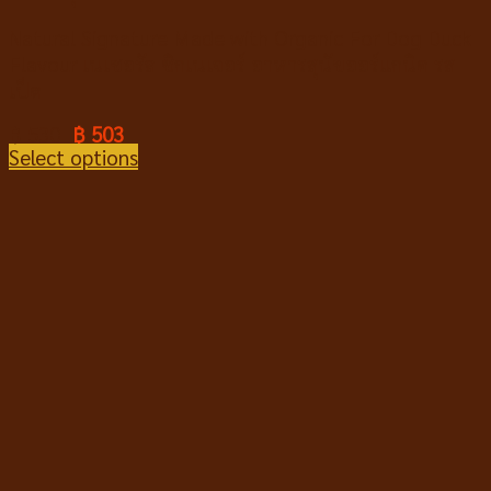
Natural Signature Made with Organic For Dog Duck
Flavour เนเชอรัล ซิกเนเจอร์ อาหารสุนัขออร์แกนิค รส
เป็ด
฿
530
฿
503
Select options