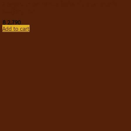
Royal Canin Maxi Puppy โรยัลคานิน อาหารลูกสุนัข
พันธุ์ใหญ่ 15kg.
฿
2,790
Add to cart