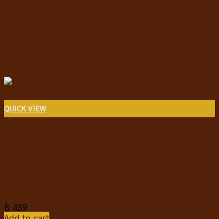
QUICK VIEW
อาหารสุนัขชนิดแห้ง
Kelly & Co’s Raw Boost Freeze Dried Coated Kibble
Grass-Fed Lamb Recipe เคลลี่แอนด์โค อาหารสุนัขเกรน
ฟรี เคลือบผงฟรีซดราย+เม็ดฟรีซดราย สูตรเนื้อแกะ
1.36kg
฿
439
Add to cart