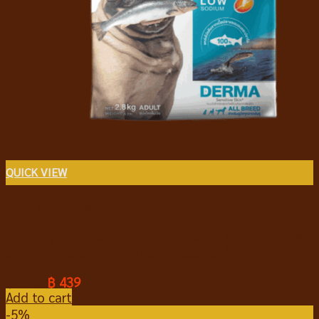
QUICK VIEW
อาหารสุนัขชนิดแห้ง
Dog Days Derma Sensitive Skin Adult อาหารสุนัข สูตร
สำหรับสุนัขแพ้ง่าย ปลาแซลมอนและปลาโอ 2.8 kg
฿
490
฿
439
Add to cart
-5%