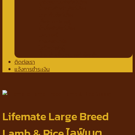
แชมพูอาบแห้งสัตว์เลี้ยง
น้ำหอมสำหรับสัตว์เลี้ยง
ปาก ฟันสัตว์เลี้ยง
เช็ดหู รอบดวงตา
ผ้าเช็ดตัวสัตว์เลี้ยง
แผ่นรองฉี่
กางเกงอนามัย
โอบิสุนัขตัวผู้
น้ำยาล้างพื้น สเปรย์กำจัดกลิ่น
ติดต่อเรา
แจ้งการชำระเงิน
Lifemate Large Breed
Lamb & Rice ไลฟ์เมต