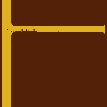
ถาดรองฉี่สุนัข
ที่นอนสัตว์เลี้ยง
อุปกรณ์สำหรับเดินทาง
กรง คอก บ้านสัตว์เลี้ยง
เสื้อผ้าสัตว์เลี้ยง
ดูแลสุขอนามัย
ปัญหาขน ผิวหนังสัตว์เลี้ยง
สเปรย์สมุนไพร
แชมพูยา
แชมพูสมุนไพร
กำจัดเห็บหมัด พยาธิ
แบบสเปรย์
แบบหยด
แป้งโรยตัว
วิตามินสำหรับสัตว์เลี้ยง
วิตามินบำรุงกระดูก ข้อ
วิตามินบำรุงขน ผิวหนัง
วิตามินบำรุงต่างๆ
ผลิตภัณฑ์ทำความสะอาดสัตว์เลี้ยง
แชมพู ครีมนวดสัตว์เลี้ยง