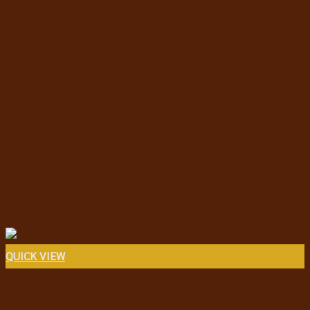
QUICK VIEW
อาหารสุนัขชนิดแห้ง