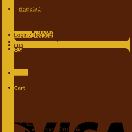
นมชนิดผง
ขนมสำหรับสุนัข
ขนมขบเคี้ยวสำหรับสุนัข
สติ๊กสำหรับสุนัข
ไก่อบแห้งสำหรับสุนัข
Login / Register
ขนมเพื่อสุขภาพ
แมว
฿
0
อาหารแมว
อาหารแมวชนิดเปียก
No products in the cart.
อาหารแมวชนิดเม็ด
ของเล่นแมว
Menu
กัญชาแมว
ที่ลับเล็บแมว
Cart
คอนโดแมว
ไม้ล่อแมว
No products in the cart.
ขนมสำหรับแมว
ขนมแมวเลีย
ขนมขบเคี้ยวแมว
ทรายแมว
ทรายจากไม้ธรรมชาติ