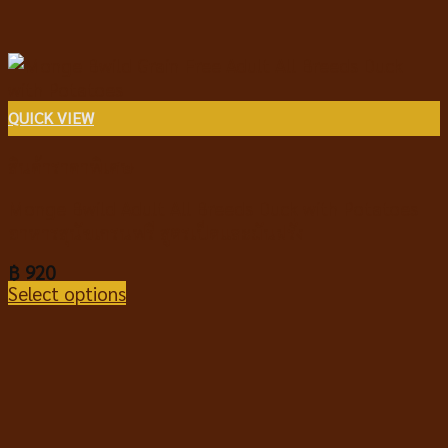
QUICK VIEW
สินค้าราคาพิเศษ
Monge Bwild Adult All Breeds Duck with Potatoes
อาหารสุนัขเกรนฟรี สูตรเป็ดและมันฝรั่ง
฿
920
Select options