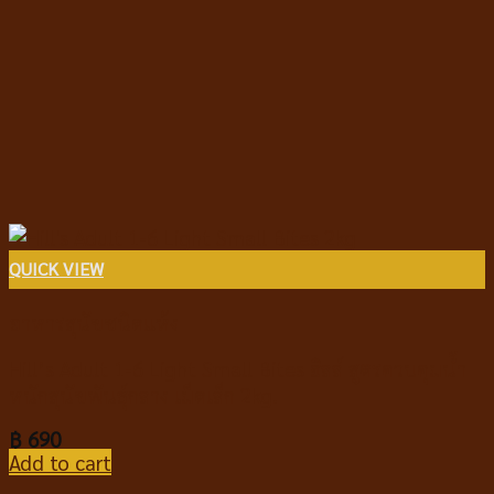
QUICK VIEW
อาหารสุนัขชนิดแห้ง
Hill’s Adult 1-6 Light Small Bites ฮิลล์ สูตรควบคุมน้ำ
หนักสุนัขพันธุ์กลาง เม็ดเล็ก 2kg.
฿
690
Add to cart