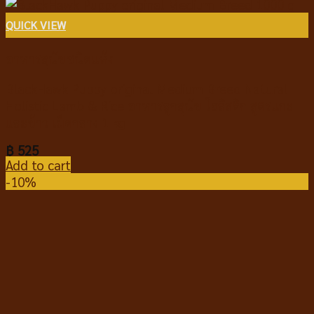
QUICK VIEW
อาหารสุนัขชนิดแห้ง
BlackHawk Puppy original Medium Breed Natural
Holistic Lamb & Rice อาหารลูกสุนัข โฮลิสติก สูตรแกะ
และข้าว เม็ดกลาง 1 kg
฿
525
Add to cart
-10%