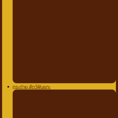
กัญชาแมว
ที่ลับเล็บแมว
คอนโดแมว
ไม้ล่อแมว
ขนมสำหรับแมว
ขนมแมวเลีย
ขนมขบเคี้ยวแมว
ทรายแมว
ทรายจากไม้ธรรมชาติ
ทรายเต้าหู้
ทรายจับตัวเบนโทไนท์
ทรายภูเขาไฟ
ทรายคริสตัล เซลิก้า
ห้องน้ำแมว
กระต่าย สัตว์ฟันแทะ
อาหารกระต่าย
หญ้ากระต่าย
อัลฟาฟ่า
เฮย์
ทีโมธี