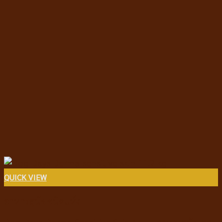
QUICK VIEW
อาหารสุนัขชนิดแห้ง