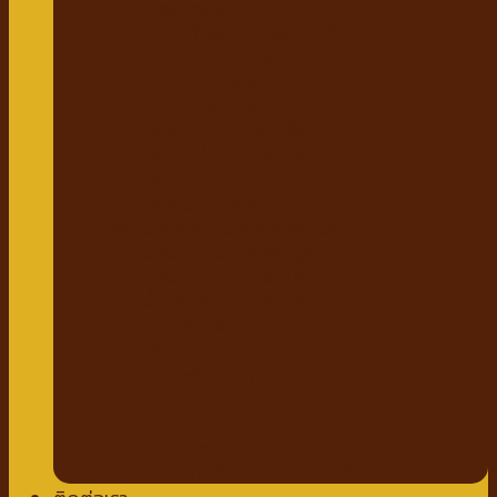
แชมพูสมุนไพร
กำจัดเห็บหมัด พยาธิ
แบบสเปรย์
แบบหยด
แป้งโรยตัว
วิตามินสำหรับสัตว์เลี้ยง
วิตามินบำรุงกระดูก ข้อ
วิตามินบำรุงขน ผิวหนัง
วิตามินบำรุงต่างๆ
ผลิตภัณฑ์ทำความสะอาดสัตว์เลี้ยง
แชมพู ครีมนวดสัตว์เลี้ยง
แชมพูอาบแห้งสัตว์เลี้ยง
น้ำหอมสำหรับสัตว์เลี้ยง
ปาก ฟันสัตว์เลี้ยง
เช็ดหู รอบดวงตา
ผ้าเช็ดตัวสัตว์เลี้ยง
แผ่นรองฉี่
กางเกงอนามัย
โอบิสุนัขตัวผู้
น้ำยาล้างพื้น สเปรย์กำจัดกลิ่น