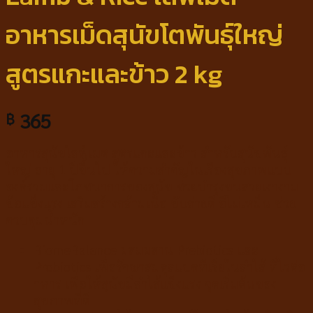
อาหารเม็ดสุนัขโตพันธุ์ใหญ่
สูตรแกะและข้าว 2 kg
365
฿
อาหารสุนัขไลฟ์เมต สูตรแกะและข้าว สำหรับสุนัขพันธุ์
ใหญ่ อายุ 1 ปีขึ้นไป ให้ความสำคัญในเรื่องสุขภาพแบบ
องค์รวมและโภชนาการของสุนัข ช่วยบำรุงขนสวยเงางาม
ข้อแข็งแรง เสริมสร้างกล้ามเนื้อ ขับถ่ายดี อีไม่เหม็น ช่วย
ควบคุมน้ำหนัก
BiomeBalance ผสมผสาน Prebiotics และ
Probiotics เพื่อรักษาสมดุลแบคทีเรียในลำไส้ ที่ไวต่อ
าหาร เพื่อให้สุนัขมีลำไส้แข็งแรง จุดเริ่มต้นของ
สุขภาพที่ดี