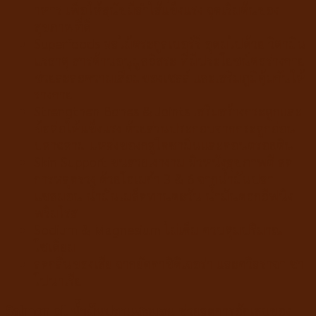
าหาร เพื่อให้สุนัขมีลำไส้แข็งแรง จุดเริ่มต้นของ
สุขภาพที่ดี
Superfoods ผลไม้ตระกูลเบอร์รี่ อุดมไปด้วย วิตามิน
แร่ธาตุ สารต้านอนุมูลอิสระ ที่มีประโยชน์ต่อร่างกาย
ช่วยละลอความเสื่อมของเซลล์ และเสริมภูมิคุ้มกันให้
ร่างกาย
Strengthen Bones & Joints เสริมสร้างกระดูกและ
ข้อต่อให้แข็งแรง ด้วยส่วนประกอบจากกระดูกอ่อน
ปลาฉลาม แหล่งของกลูโคซามีนและคอนดรอยติน
Skin Support ขนสวยเงางาม ผิวหนังสุขภาพดี ลด
การหลุดร่วง ด้วยโอเมก้า 3 & 6 จากน้ำมันปลา
แซลมอน น้ำมันเมล็ดทานตะวัน น้ำมันดอกอีฟนิ่ง
พริมโรส
Sodium & Magnesium ไม่เค็ม ควบตุมปริมาณ
โซเดียม
ลดกลิ่นของเสีย จากยัคคาชิดิเจอร่า และควิลราจา ซา
โปนาเรีย
Salmon oil น้ำมันปลาแซลมอน
ช่วยลดการอักเสบของ