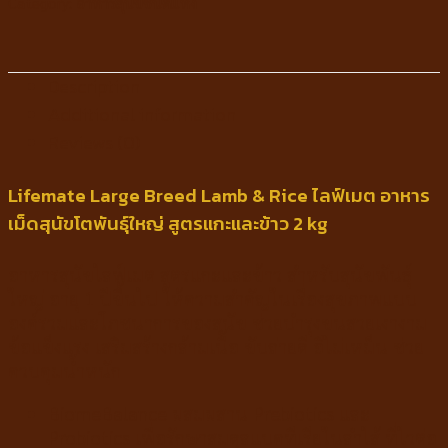
Category:
อาหารสุนัขชนิดแห้ง
Description
Additional information
Reviews (0)
Lifemate Large Breed Lamb & Rice ไลฟ์เมต อาหาร
เม็ดสุนัขโตพันธุ์ใหญ่ สูตรแกะและข้าว 2 kg
อาหารสุนัขไลฟ์เมต สูตรแกะและข้าว สำหรับสุนัขพันธุ์
ใหญ่ อายุ 1 ปีขึ้นไป ให้ความสำคัญในเรื่องสุขภาพแบบ
องค์รวมและโภชนาการของสุนัข ช่วยบำรุงขนสวยเงางาม
ข้อแข็งแรง เสริมสร้างกล้ามเนื้อ ขับถ่ายดี อีไม่เหม็น ช่วย
ควบคุมน้ำหนัก
BiomeBalance ผสมผสาน Prebiotics และ
Probiotics เพื่อรักษาสมดุลแบคทีเรียในลำไส้ ที่ไวต่อ