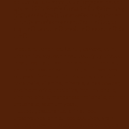
อ่อนปลาฉลามผง คอลลาเจน สารสกัดยัคคาชิดิเจอร่า
แอล-คาร์นิทีน พืชสกัด (โรสแมรี่ ขมิ้น ซิตรัสกานพลู)
น้ำมันดอกอีฟนิ่งพรีมโรส สารสกัดจากควิลราจา ซา
โปนาเรีย สารสกัดจากดอกดาวเรือง เบอร์รี่รวมผง
(บลูเบอร์รี่ แครนเบอร์รี่ ราสพ์เบอร์รี่ สตรอเบอร์รี่ มัล
เบอร์รี่)
Meat and bone meal (lamb), cassava, corn,
broken rice, soybean meal, poultry by-product
meal, beef fat, flavor enhancer, chicken fat,
cellulose powder, salmon oil, sunflower seed
oil, yeast fermentation products, dicalcium
phosphate, vitamins, minerals, algae powder,
choline chloride, probiotics, iron proteinate,
zinc proteinate, manganese proteinate, copper
proteinate, selenium yeast,
fructooligosaccharide, animal feed
preservatives, animal feed additives, shark
cartilage powder, collagen, yucca schidigera