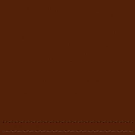
Superfoods ผลไม้ตระกูลเบอร์รี่ อุดมไปด้วย วิตามิน
แร่ธาตุ สารต้านอนุมูลอิสระ ที่มีประโยชน์ต่อร่างกาย
ช่วยละลอความเสื่อมของเซลล์ และเสริมภูมิคุ้มกันให้
ร่างกาย
Strengthen Bones & Joints เสริมสร้างกระดูกและ
ข้อต่อให้แข็งแรง ด้วยส่วนประกอบจากกระดูกอ่อน
ปลาฉลาม แหล่งของกลูโคซามีนและคอนดรอยติน
Skin Support ขนสวยเงางาม ผิวหนังสุขภาพดี ลด
การหลุดร่วง ด้วยโอเมก้า 3 & 6 จากน้ำมันปลา
แซลมอน น้ำมันเมล็ดทานตะวัน น้ำมันดอกอีฟนิ่ง
พริมโรส
Sodium & Magnesium ไม่เค็ม ควบตุมปริมาณ
โซเดียม
ลดกลิ่นของเสีย จากยัคคาชิดิเจอร่า และควิลราจา ซา
โปนาเรีย
Out of stock
SKU:
8859653206923