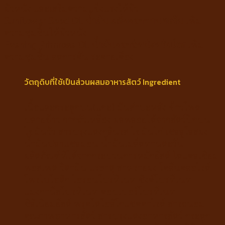
ผิวหนัง และเสริมความแข็งแรงให้ผิว
Sunflower Seed Oil น้ำมันเมล็ดดอกทานตะวัน
เพิ่ม
ความชุ่มชื้นให้ผิวหนัง
Evening Primrose Oil น้ำมันดอกอีฟนิ่งพริมโรส
เพิ่ม
ความชุ่มชื้น ลดการคัน ระคายเคือง
วัตถุดิบที่ใช้เป็นส่วนผสมอาหารสัตว์ Ingredient
เนื้อและกระดูกป่น(แกะ) มันสำปะหลัง ข้าวโพด
ปลายข้าว กากถั่วเหลือง ผลพลอยได้จากสัตว์ปีกป่น
ไขมันวัว สารปรุงแต่งกลิ่นรส ไขมันไก่ เซลลูโลสผง
น้ำมันปลาแซลมอน น้ำมันเมล็ดทานตะวัน
ผลิตภัณฑ์ที่ได้จากกระบวนการหมักยีสต์ ไดแคลเซียม
ฟอสเฟต วิตามิน แร่ธาตุ สาหร่ายผง โคลีนคลอไรด์
โพรไบโอติก ไอรอนโปรทีเนท ซิงค์โปรทีเนท
แมงกานีสโปรทีเนท คอปเปอร์โปรทีเนท
ซีลีเนียมยีสต์ ฟรุคโตโอลิโกแซคคาไรด์ สารถนอม
คุณภาพอาหารสัตว์ สารปรุงแต่งอาหารสัตว์ กระดูก