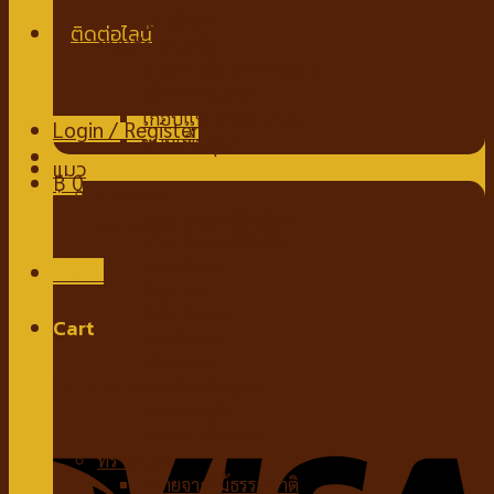
นมชนิดผง
ขนมสำหรับสุนัข
ขนมขบเคี้ยวสำหรับสุนัข
สติ๊กสำหรับสุนัข
ไก่อบแห้งสำหรับสุนัข
Login / Register
ขนมเพื่อสุขภาพ
แมว
฿
0
อาหารแมว
อาหารแมวชนิดเปียก
No products in the cart.
อาหารแมวชนิดเม็ด
ของเล่นแมว
Menu
กัญชาแมว
ที่ลับเล็บแมว
Cart
คอนโดแมว
ไม้ล่อแมว
No products in the cart.
ขนมสำหรับแมว
ขนมแมวเลีย
ขนมขบเคี้ยวแมว
ทรายแมว
ทรายจากไม้ธรรมชาติ