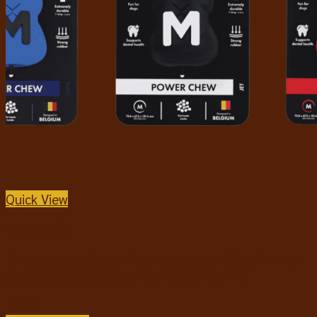
Quick View
ของเล่นสุนัข
M-Pets Power Chew Patented Design เอ็ม เพ็ท ของ
เล่นขัดฟันสุนัขพันธุ์กลาง ยางกัดแทะ ขนาด M
฿
155