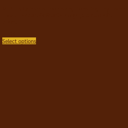
M-PETS Carnivore Boomerang Bone Dog Toy Becon
Flavour ของเล่นขัดฟันสุนัข กระดูกบูมเมอแรง กลิ่น
เบคอน
฿
129
Select options