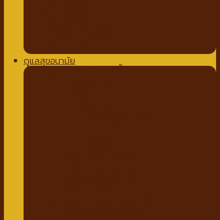
ถาดรองฉี่สุนัข
ที่นอนสัตว์เลี้ยง
อุปกรณ์สำหรับเดินทาง
กรง คอก บ้านสัตว์เลี้ยง
เสื้อผ้าสัตว์เลี้ยง
ดูแลสุขอนามัย
ปัญหาขน ผิวหนังสัตว์เลี้ยง
สเปรย์สมุนไพร
แชมพูยา
แชมพูสมุนไพร
กำจัดเห็บหมัด พยาธิ
แบบสเปรย์
แบบหยด
แป้งโรยตัว
วิตามินสำหรับสัตว์เลี้ยง
วิตามินบำรุงกระดูก ข้อ
วิตามินบำรุงขน ผิวหนัง
วิตามินบำรุงต่างๆ
ผลิตภัณฑ์ทำความสะอาดสัตว์เลี้ยง
แชมพู ครีมนวดสัตว์เลี้ยง