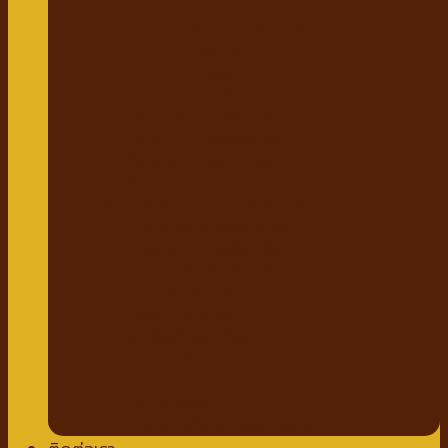
แชมพูสมุนไพร
กำจัดเห็บหมัด พยาธิ
แบบสเปรย์
แบบหยด
แป้งโรยตัว
วิตามินสำหรับสัตว์เลี้ยง
วิตามินบำรุงกระดูก ข้อ
วิตามินบำรุงขน ผิวหนัง
วิตามินบำรุงต่างๆ
ผลิตภัณฑ์ทำความสะอาดสัตว์เลี้ยง
แชมพู ครีมนวดสัตว์เลี้ยง
แชมพูอาบแห้งสัตว์เลี้ยง
น้ำหอมสำหรับสัตว์เลี้ยง
ปาก ฟันสัตว์เลี้ยง
เช็ดหู รอบดวงตา
ผ้าเช็ดตัวสัตว์เลี้ยง
แผ่นรองฉี่
กางเกงอนามัย
โอบิสุนัขตัวผู้
น้ำยาล้างพื้น สเปรย์กำจัดกลิ่น