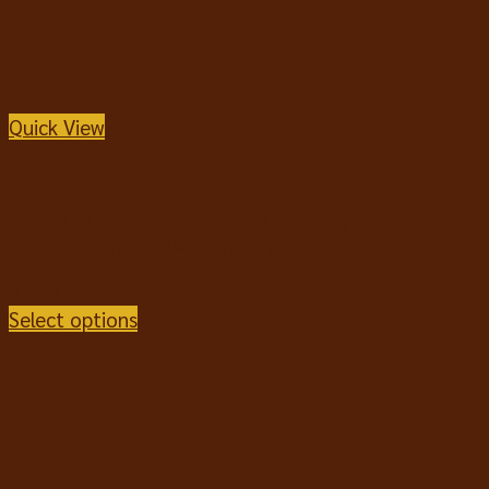
Quick View
ของเล่นสุนัข
M-PETS Carnivore Ring Bone Dog Toy Becon
Flavour ของเล่นขัดฟันสุนัข กระดูกวงแหวน กลิ่นเบคอน
฿
149
–
฿
189
Select options