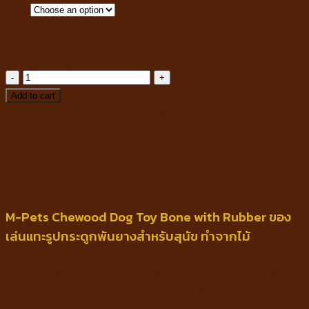
Size
Clear
M-Pets Chewood Dog Toy Bone with Rubber ของเล่น
แทะรูปกระดูกพันยางสำหรับสุนัข ทำจากไม้
M-
Pets
Add to cart
Chewood
SKU:
N/A
Category:
ของเล่นสุนัข
Dog
Description
Toy
Bone
Additional information
with
Reviews (0)
Rubber
ของ
M-Pets Chewood Dog Toy Bone with Rubber ของ
เล่น
เล่นแทะรูปกระดูกพันยางสำหรับสุนัข ทำจากไม้
แทะ
รูป
Chewood ของเล่นแทะสำหรับสุนัข รูปกระดูกพัน
กระดูก
ยาง ผลิตจากวัสดุไนลอนคุณภาพสูง ผสมผสานกับผง
พัน
ไม้สนธรรมชาติ
ยาง