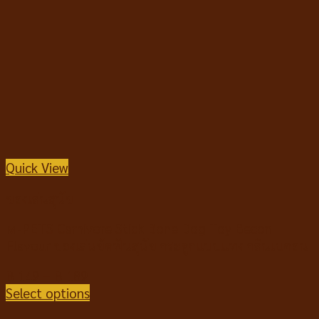
Quick View
ของเล่นสุนัข
M-PETS Carnivore Stick Bone Dog Toy Becon
Flavour ของเล่นขัดฟันสุนัข กระดูกแบบแท่ง กลิ่นเบคอน
฿
149
–
฿
189
Select options