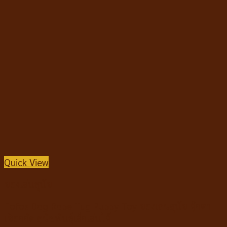
Quick View
ของเล่นสุนัข
Fofos Dog Rope Tug Puppy Toy ของเล่นสุนัข ตุ๊กตา
เชือกกัด สุนัขพันธุ์เล็กเล่นได้