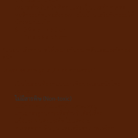
เหมาะสำหรับสุนัขที่ชอบแทะเป็นประจำ ช่วยลด
พฤติกรรมกัดแทะสิ่งของภายในบ้าน เสริมกิจกรรมให้
น้องหมาไม่เบื่อ
S :13.9 x 5.1 x 5.8 cm
L :17.8 x 5.9 x 5.5 cm
*แนะนำเลือกขนาดให้เหมาะกับขนาดตัวและแรงกัดของ
สุนัข
ไนลอนคุณภาพสูง ไม่เป็นอันตรายต่อสุนัข
เป็นไนลอนที่ออกแบบมาเพื่อของเล่นสุนัขโดย
เฉพาะ
ไม่มีสารพิษ (Non-toxic)
ไม่มีขอบคม / ไม่แตกเป็นเศษแหลม
ผ่านมาตรฐานการผลิตสำหรับสัตว์เลี้ยง
แข็งแรง ทนต่อแรงกัด ไม่แตกง่าย
ช่วยลดคราบหินปูน และเสริมสุขภาพเหงือก