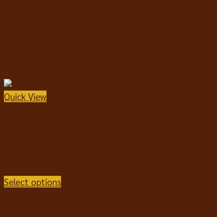
Quick View
ของเล่นสุนัข
M-Pets Power Chew Patented Design เอ็ม เพ็ท ของ
เล่นขัดฟันสุนัขพันธุ์ใหญ่ ยางกัดแทะ ขนาด L
฿
195
Select options