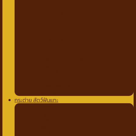
กัญชาแมว
ที่ลับเล็บแมว
คอนโดแมว
ไม้ล่อแมว
ขนมสำหรับแมว
ขนมแมวเลีย
ขนมขบเคี้ยวแมว
ทรายแมว
ทรายจากไม้ธรรมชาติ
ทรายเต้าหู้
ทรายจับตัวเบนโทไนท์
ทรายภูเขาไฟ
ทรายคริสตัล เซลิก้า
ห้องน้ำแมว
กระต่าย สัตว์ฟันแทะ
อาหารกระต่าย
หญ้ากระต่าย
อัลฟาฟ่า
เฮย์
ทีโมธี