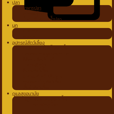
ปลา
อาหารปลา
อุปกรณ์ตู้ปลา
น้ำยาปรับสภาพน้ำปลา
นก
อาหารนก
ขนมนก
อุปกรณ์สัตว์เลี้ยง
ชามอาหาร ที่ให้น้ำสัตว์เลี้ยง
ปลอกคอ สายจูง ปลอกปาก
ที่ตัดขน ตัดเล็บ หวี
ถาดรองฉี่สุนัข
ที่นอนสัตว์เลี้ยง
อุปกรณ์สำหรับเดินทาง
กรง คอก บ้านสัตว์เลี้ยง
เสื้อผ้าสัตว์เลี้ยง
ดูแลสุขอนามัย
ปัญหาขน ผิวหนังสัตว์เลี้ยง
สเปรย์สมุนไพร
แชมพูยา