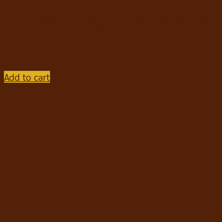
M-Pets Power Chew Patented Design เอ็ม เพ็ท ของ
เล่นขัดฟันสุนัขพันธุ์ใหญ่ถึงใหญ่พิเศษ ยางกัดแทะ ขนาด
XL
฿
320
Add to cart