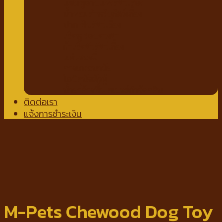
แชมพูอาบแห้งสัตว์เลี้ยง
น้ำหอมสำหรับสัตว์เลี้ยง
ปาก ฟันสัตว์เลี้ยง
เช็ดหู รอบดวงตา
ผ้าเช็ดตัวสัตว์เลี้ยง
แผ่นรองฉี่
กางเกงอนามัย
โอบิสุนัขตัวผู้
น้ำยาล้างพื้น สเปรย์กำจัดกลิ่น
ติดต่อเรา
แจ้งการชำระเงิน
M-Pets Chewood Dog Toy