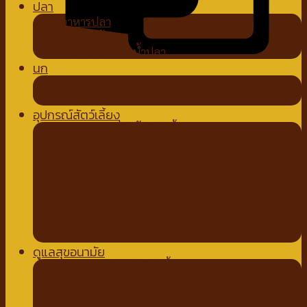
ปลา
อาหารปลา
อุปกรณ์ตู้ปลา
น้ำยาปรับสภาพน้ำปลา
นก
อาหารนก
ขนมนก
อุปกรณ์สัตว์เลี้ยง
ชามอาหาร ที่ให้น้ำสัตว์เลี้ยง
ปลอกคอ สายจูง ปลอกปาก
ที่ตัดขน ตัดเล็บ หวี
ถาดรองฉี่สุนัข
ที่นอนสัตว์เลี้ยง
อุปกรณ์สำหรับเดินทาง
กรง คอก บ้านสัตว์เลี้ยง
เสื้อผ้าสัตว์เลี้ยง
ดูแลสุขอนามัย
ปัญหาขน ผิวหนังสัตว์เลี้ยง
สเปรย์สมุนไพร
แชมพูยา