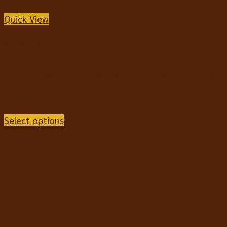
Quick View
สติ๊กสำหรับสุนัข
Pedigree Dentastix Daily Oral Care Large Dogs
Original เพดดิกรี เดนต้าสติก สำหรับสุนัขพันธุ์ใหญ่ สูตร
ออริจินัล
฿
45
–
฿
235
Select options