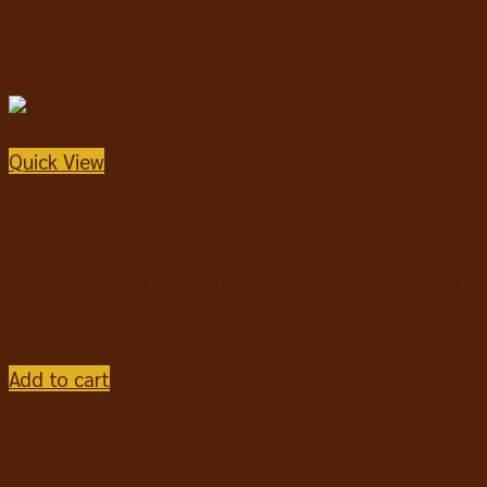
Quick View
สติ๊กสำหรับสุนัข
Pedigree Dentastix Daily Oral Care Medium Dogs
Original เพดดิกรี เดนต้าสติก สำหรับสุนัขพันธุ์กลาง สูตร
ออริจินัล 172g (7 ชิ้น)
฿
79
Add to cart