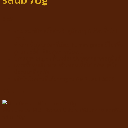
รสนม 70g
฿
59
ขนมหมาดีใจ สติ๊กสำหรับสุนัขอายุ 6 เดือนขึ้นไป
รสนม
ทำจากเนื้อไก่เกรดพรีเมียม Human grade มีโปรตีน
สูง แคลอรี่ต่ำ ดีต่อสุขภาพน้องหมา
ปราศจาก Gluten ถั่วเหลือง ปราศจากสารก่อภูมิแพ้
แท่งสติ๊กนุ่มเคี้ยวง่าย กลิ่นหอมเนื้อไก่ อร่อย ถูกใจ
น้องหมาที่คุณรัก
ผลิตในโรงงานที่ได้มาตรฐาน GMP และ HACCP
6 in stock
Mah Dee Jai Milk Flavour Chicken Stick ขนมหมาดีใจ
รสนม 70g