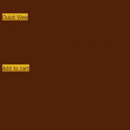
Quick View
สติ๊กสำหรับสุนัข
Snackie Dogtreats Milk Stick สแนคกี้ ด็อกทรีทส์ สติ๊ก
กลิ่นนม 70g
฿
39
Add to cart