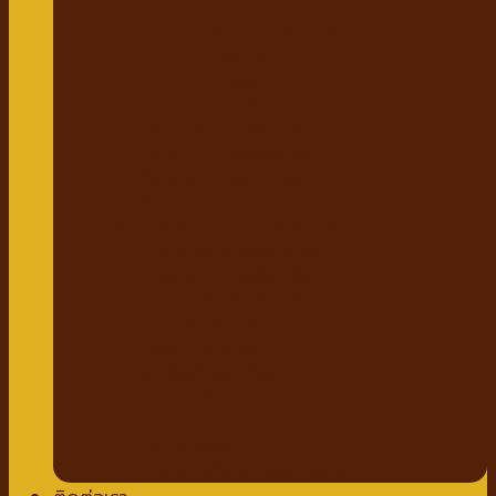
แชมพูสมุนไพร
กำจัดเห็บหมัด พยาธิ
แบบสเปรย์
แบบหยด
แป้งโรยตัว
วิตามินสำหรับสัตว์เลี้ยง
วิตามินบำรุงกระดูก ข้อ
วิตามินบำรุงขน ผิวหนัง
วิตามินบำรุงต่างๆ
ผลิตภัณฑ์ทำความสะอาดสัตว์เลี้ยง
แชมพู ครีมนวดสัตว์เลี้ยง
แชมพูอาบแห้งสัตว์เลี้ยง
น้ำหอมสำหรับสัตว์เลี้ยง
ปาก ฟันสัตว์เลี้ยง
เช็ดหู รอบดวงตา
ผ้าเช็ดตัวสัตว์เลี้ยง
แผ่นรองฉี่
กางเกงอนามัย
โอบิสุนัขตัวผู้
น้ำยาล้างพื้น สเปรย์กำจัดกลิ่น