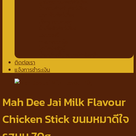
แชมพูอาบแห้งสัตว์เลี้ยง
น้ำหอมสำหรับสัตว์เลี้ยง
ปาก ฟันสัตว์เลี้ยง
เช็ดหู รอบดวงตา
ผ้าเช็ดตัวสัตว์เลี้ยง
แผ่นรองฉี่
กางเกงอนามัย
โอบิสุนัขตัวผู้
น้ำยาล้างพื้น สเปรย์กำจัดกลิ่น
ติดต่อเรา
แจ้งการชำระเงิน
Mah Dee Jai Milk Flavour
Chicken Stick ขนมหมาดีใจ