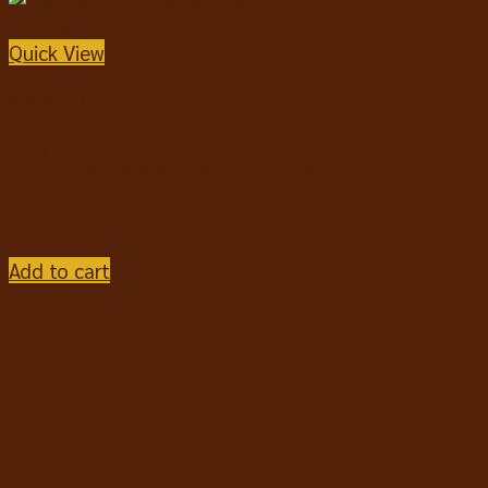
Quick View
สติ๊กสำหรับสุนัข
Kelly & Co’s Freeze Dried Sticks Goat Milk Blueberry
Flavour เคลลี่สติ๊กส์ ฟรีซดรายแท่ง รสนมแพะและ
บลูเบอร์รี่ 50g
฿
59
Add to cart