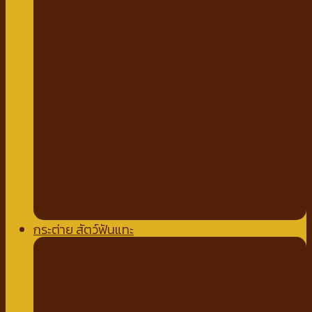
กัญชาแมว
ที่ลับเล็บแมว
คอนโดแมว
ไม้ล่อแมว
ขนมสำหรับแมว
ขนมแมวเลีย
ขนมขบเคี้ยวแมว
ทรายแมว
ทรายจากไม้ธรรมชาติ
ทรายเต้าหู้
ทรายจับตัวเบนโทไนท์
ทรายภูเขาไฟ
ทรายคริสตัล เซลิก้า
ห้องน้ำแมว
กระต่าย สัตว์ฟันแทะ
อาหารกระต่าย
หญ้ากระต่าย
อัลฟาฟ่า
เฮย์
ทีโมธี