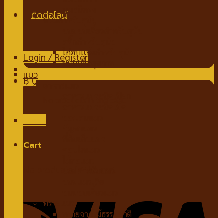
นมชนิดผง
ขนมสำหรับสุนัข
ขนมขบเคี้ยวสำหรับสุนัข
สติ๊กสำหรับสุนัข
ไก่อบแห้งสำหรับสุนัข
Login / Register
ขนมเพื่อสุขภาพ
แมว
฿
0
อาหารแมว
อาหารแมวชนิดเปียก
No products in the cart.
อาหารแมวชนิดเม็ด
ของเล่นแมว
Menu
กัญชาแมว
ที่ลับเล็บแมว
Cart
คอนโดแมว
ไม้ล่อแมว
No products in the cart.
ขนมสำหรับแมว
ขนมแมวเลีย
ขนมขบเคี้ยวแมว
ทรายแมว
ทรายจากไม้ธรรมชาติ