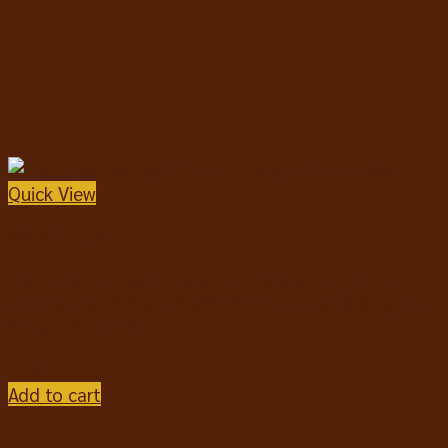
Quick View
สติ๊กสำหรับสุนัข
Pedigree Dentastix Daily Oral Care Small Dogs
Original เพดดิกรี เดนต้าสติก สำหรับสุนัขพันธุ์เล็ก สูตรออ
ริจินัล 105g (7 ชิ้น)
฿
59
Add to cart