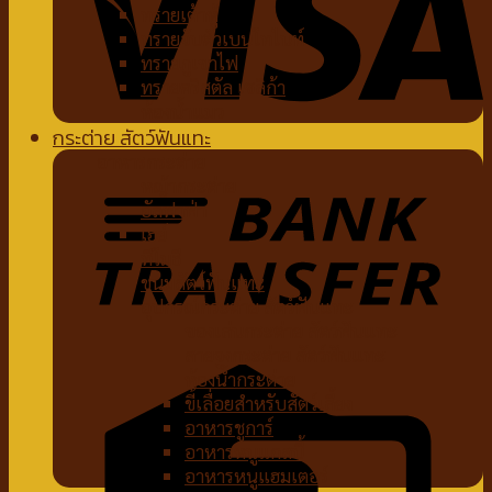
ทรายเต้าหู้
ทรายจับตัวเบนโทไนท์
ทรายภูเขาไฟ
ทรายคริสตัล เซลิก้า
ห้องน้ำแมว
กระต่าย สัตว์ฟันแทะ
อาหารกระต่าย
หญ้ากระต่าย
อัลฟาฟ่า
เฮย์
ทีโมธี
ขนมสัตว์ฟันแทะ
อุปกรณ์กระต่าย สัตว์ฟันแทะ
ของเล่นกระต่าย สัตว์ฟันแทะ
สายจูงกระต่าย สัตว์ฟันแทะ
ห้องน้ำกระต่าย
ขี้เลื่อยสำหรับสัตว์เลี้ยง
อาหารชูการ์
อาหารหนูแกสบี้
อาหารหนูแฮมเตอร์