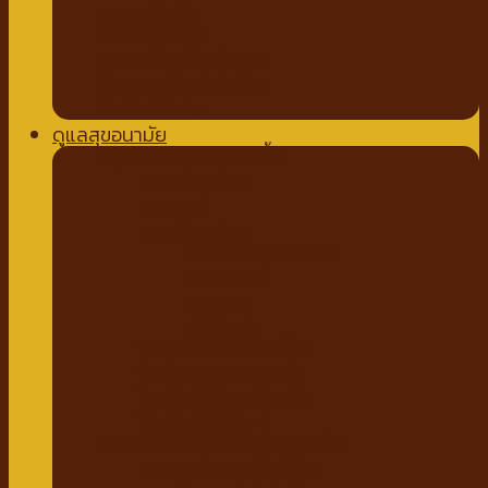
ถาดรองฉี่สุนัข
ที่นอนสัตว์เลี้ยง
อุปกรณ์สำหรับเดินทาง
กรง คอก บ้านสัตว์เลี้ยง
เสื้อผ้าสัตว์เลี้ยง
ดูแลสุขอนามัย
ปัญหาขน ผิวหนังสัตว์เลี้ยง
สเปรย์สมุนไพร
แชมพูยา
แชมพูสมุนไพร
กำจัดเห็บหมัด พยาธิ
แบบสเปรย์
แบบหยด
แป้งโรยตัว
วิตามินสำหรับสัตว์เลี้ยง
วิตามินบำรุงกระดูก ข้อ
วิตามินบำรุงขน ผิวหนัง
วิตามินบำรุงต่างๆ
ผลิตภัณฑ์ทำความสะอาดสัตว์เลี้ยง
แชมพู ครีมนวดสัตว์เลี้ยง