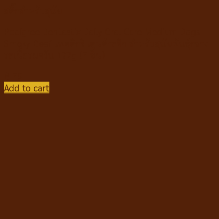
สติ๊กสำหรับสุนัข
Pedigree Dentastix Daily Oral Care Medium Dogs
Smoky Beef เพดดิกรี เดนต้าสติก สำหรับสุนัขพันธุ์กลาง
รสเนื้อรมควัน 172g (7 ชิ้น)
฿
79
Add to cart