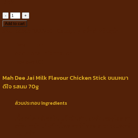
฿
59
Mah
Dee
Add to cart
Jai
SKU:
8858570009501
Category:
สติ๊กสำหรับสุนัข
Milk
Description
Flavour
Chicken
Additional information
Stick
Reviews (0)
ขนม
หมา
Mah Dee Jai Milk Flavour Chicken Stick ขนมหมา
ดีใจ
ดีใจ รสนม 70g
รสนม
70g
quantity
ส่วนประกอบ Ingredients
เนื้ออกไก่ กลีเซอรีน แป้งมันสำปะหลัง เซลลูโลส สาร
สกัดจากผัก แป้งข้าวโพด ซอร์บิทอล สารปรุงแต่งกลิ่น
นม เกลือ