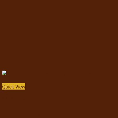
Quick View
สติ๊กสำหรับสุนัข
Kelly & Co’s Freeze Dried Sticks Chicken Blueberry
Flavour เคลลี่สติ๊กส์ ฟรีซดรายแท่ง รสไก่และบลูเบอร์รี่