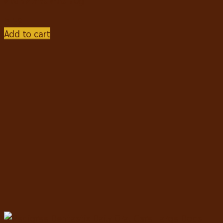
ดีใจ รสไก่รมควัน 70g.
฿
59
Add to cart