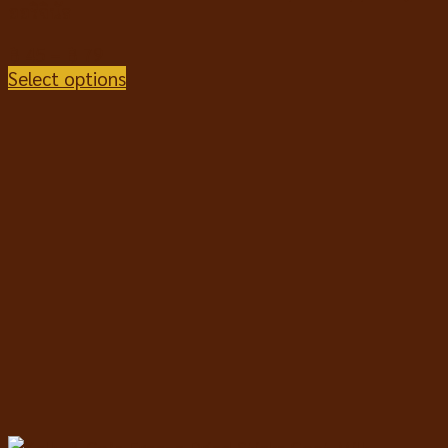
ออริจินัล
฿
45
–
฿
79
Select options