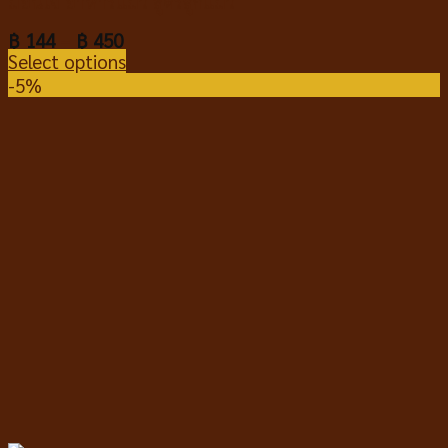
มอนเจ้ อาหารแมว สูตรลูกแมว
฿
144
–
฿
450
Select options
-5%