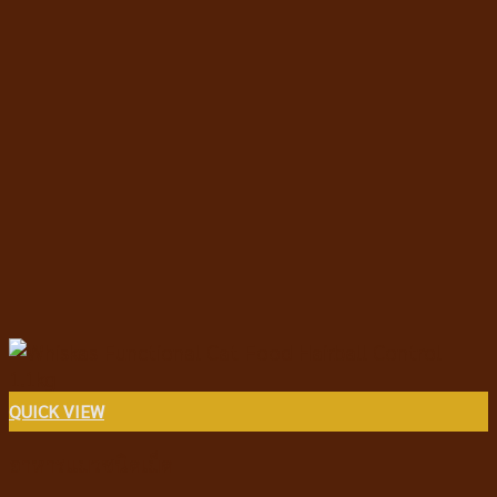
QUICK VIEW
อาหารแมวชนิดเม็ด