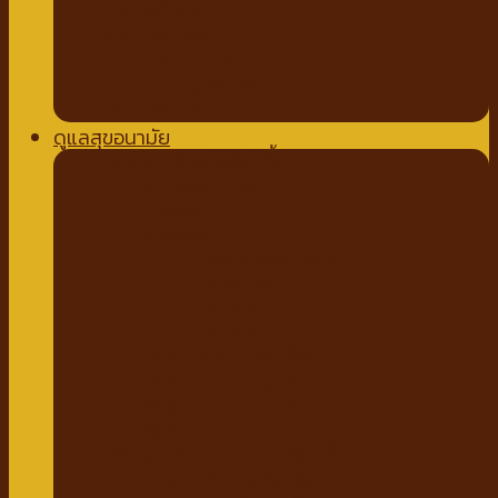
ถาดรองฉี่สุนัข
ที่นอนสัตว์เลี้ยง
อุปกรณ์สำหรับเดินทาง
กรง คอก บ้านสัตว์เลี้ยง
เสื้อผ้าสัตว์เลี้ยง
ดูแลสุขอนามัย
ปัญหาขน ผิวหนังสัตว์เลี้ยง
สเปรย์สมุนไพร
แชมพูยา
แชมพูสมุนไพร
กำจัดเห็บหมัด พยาธิ
แบบสเปรย์
แบบหยด
แป้งโรยตัว
วิตามินสำหรับสัตว์เลี้ยง
วิตามินบำรุงกระดูก ข้อ
วิตามินบำรุงขน ผิวหนัง
วิตามินบำรุงต่างๆ
ผลิตภัณฑ์ทำความสะอาดสัตว์เลี้ยง
แชมพู ครีมนวดสัตว์เลี้ยง