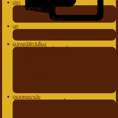
ปลา
อาหารปลา
อุปกรณ์ตู้ปลา
น้ำยาปรับสภาพน้ำปลา
นก
อาหารนก
ขนมนก
อุปกรณ์สัตว์เลี้ยง
ชามอาหาร ที่ให้น้ำสัตว์เลี้ยง
ปลอกคอ สายจูง ปลอกปาก
ที่ตัดขน ตัดเล็บ หวี
ถาดรองฉี่สุนัข
ที่นอนสัตว์เลี้ยง
อุปกรณ์สำหรับเดินทาง
กรง คอก บ้านสัตว์เลี้ยง
เสื้อผ้าสัตว์เลี้ยง
ดูแลสุขอนามัย
ปัญหาขน ผิวหนังสัตว์เลี้ยง
สเปรย์สมุนไพร
แชมพูยา