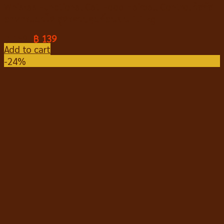
Whiskas Functional Cat Food Hairball Control วิสกัส
อาหารแมวโต สูตรควบคุมก้อนขน 1.1 kg
฿
159
฿
139
Add to cart
-24%