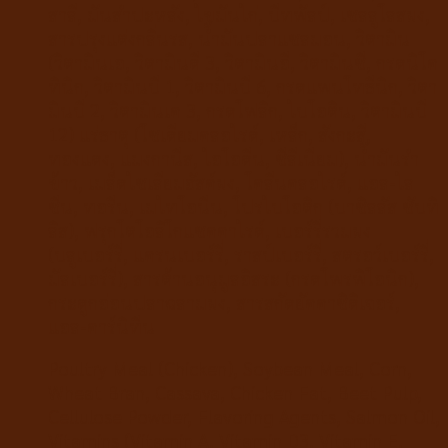
สาลี, มันสำปะหลัง, ไขมันไก่, บีทพัลป์, เซลลูโลสผง,
สารปรุงแต่งกลิ่นรส, น้ำมันปลาแซลมอน, วิตามิน
(วิตามินเอ, วิตามินดี 3, วิตามินอี, วิตามินซี, กรดนิโค
ทินิก, วิตามินบี 1, วิตามินบี 6, กรดแพนโทธีนิก, วิตา
มินบี 2, วิตามินเค 3, กรดโฟลิก, ไบโอติน, วิตามินบี
12) แร่ธาตุ (โซเดียมคลอไรด์, เหล็ก, สังกะสี,
ทองแดง, แมงกานีส, ไอโอดีน, ซีลีเนียม), น้ำมันรำ
ข้าว, เมล็ดไซเลียมฮัสค์ผง, โคลีนคลอไรด์, แอล-ไล
ซีน, ทอรีน, เมไทโอนีน, โปรไบโอติก (บาซิลลัส ซับทิ
ลิส), ฟรุกโตโอลิโกแซคคาไรด์, เบอร์รี่รวมผง
(บลูเบอร์รี่, แครนเบอร์รี่, ราสป์เบอร์รี่, สตรอว์เบอร์รี่,
มัลเบอร์รี่), สารต้านอนุมูลอิสระ (กรดโพรพิโอนิก),
กระดูกอ่อนปลาฉลามผง, สารสกัดยัคคาซิดิเจอร์,
แอล-คาร์นิทีน
Poultry Meal (Chicken), Soybean Meal, Corn,
Wheat Bran, Cassava, Chicken Fat, Beet Pulp,
Cellulose Powder, Flavoring Agents, Salmon Oil,
Vitamins (Vitamin A, Vitamin D3, Vitamin E,