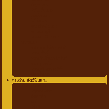
กัญชาแมว
ที่ลับเล็บแมว
คอนโดแมว
ไม้ล่อแมว
ขนมสำหรับแมว
ขนมแมวเลีย
ขนมขบเคี้ยวแมว
ทรายแมว
ทรายจากไม้ธรรมชาติ
ทรายเต้าหู้
ทรายจับตัวเบนโทไนท์
ทรายภูเขาไฟ
ทรายคริสตัล เซลิก้า
ห้องน้ำแมว
กระต่าย สัตว์ฟันแทะ
อาหารกระต่าย
หญ้ากระต่าย
อัลฟาฟ่า
เฮย์
ทีโมธี