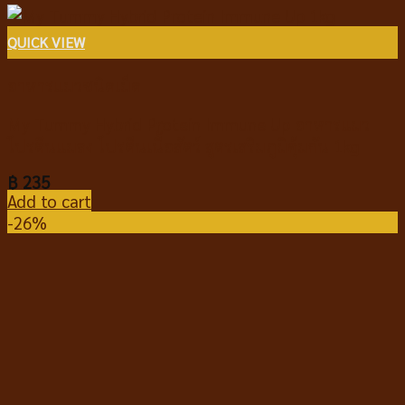
QUICK VIEW
อาหารแมวชนิดเม็ด
My Tummy Hybrid Protein Immune Up อาหารแมว
โปรตีนแมลง โปรตีนเนื้อสัตว์ สูตรเสริมภูมิคุ้มกัน 1kg
฿
235
Add to cart
-26%