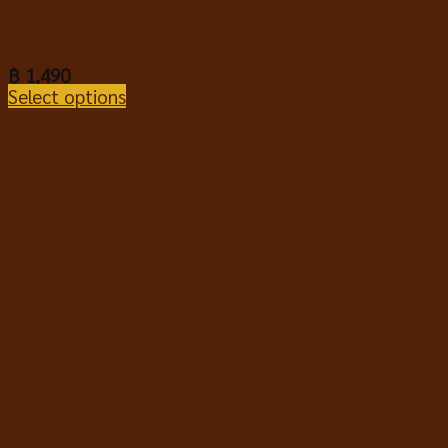
Kaniva Salmon Tuna & Rice All Ages คานิว่า อาหาร
แมว สูตรปลาแซลมอน ทูน่า และข้าว
฿
1,490
Select options