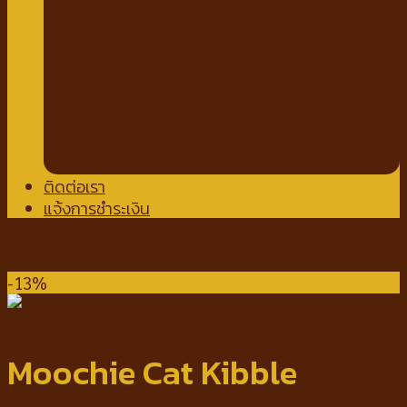
แชมพูอาบแห้งสัตว์เลี้ยง
น้ำหอมสำหรับสัตว์เลี้ยง
ปาก ฟันสัตว์เลี้ยง
เช็ดหู รอบดวงตา
ผ้าเช็ดตัวสัตว์เลี้ยง
แผ่นรองฉี่
กางเกงอนามัย
โอบิสุนัขตัวผู้
น้ำยาล้างพื้น สเปรย์กำจัดกลิ่น
ติดต่อเรา
แจ้งการชำระเงิน
-13%
Moochie Cat Kibble