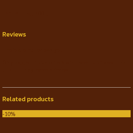
ขนาด
1 kg, 400 g
Reviews
There are no reviews yet.
Only logged in customers who have purchased this
product may leave a review.
Related products
-10%