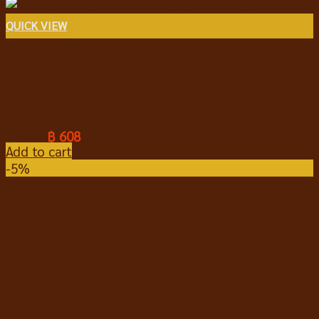
QUICK VIEW
อาหารแมวชนิดเม็ด
Indigo Bio Nutrition Gut Health For Kitten อินดิโก
อาหารลูกแมว สูตรดูแลลำไส้ เสริมภูมิคุ้มกัน 2 kg
฿
640
฿
608
Add to cart
-5%