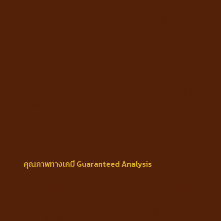
Vitamin C, Nicotinic Acid, Vitamin B1, Vitamin
B6, Pantothenic Acid, Vitamin B2, Vitamin K3,
Folic Acid, Biotin, Vitamin B12), Minerals
(Sodium Chloride, Iron, Zinc, Copper,
Manganese, Iodine, Selenium), Rice Bran Oil,
Psyllium Husk Powder, Choline Chloride, L-
Lysine, Taurine, Methionine, Probiotics (
Bacillus
subtilis
), Fructo-oligosaccharides, Mixed Berry
Powder (Blueberry, Cranberry, Raspberry,
Strawberry, Mulberry), Antioxidants (Propionic
Acid), Shark Cartilage Powder, Yucca Schidigera
Extract, L-Carnitine.
คุณภาพทางเคมี Guaranteed Analysis
โปรตีน ไม่น้อยกว่า (Crude Protein min 30.0%)
ไขมัน ไม่น้อยกว่า (Crude Fat min 10.0%)
กาก ไม่มากกว่า (Crude Fiber max 6.5%)