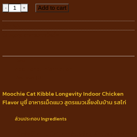
Moochie Cat Kibble Longevity Indoor Chicken Flavor มูช
Add to cart
SKU:
N/A
Category:
อาหารแมวชนิดเม็ด
Description
Additional information
Reviews (0)
Moochie Cat Kibble Longevity Indoor Chicken
Flavor มูชี่ อาหารเม็ดแมว สูตรแมวเลี้ยงในบ้าน รสไก่
ส่วนประกอบ Ingredients
เนื้อสัตว์ปีกป่น (ไก่), กากถั่วเหลือง, ข้าวโพด, รำข้าว