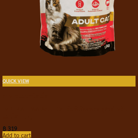
QUICK VIEW
อาหารแมวชนิดเม็ด
IMPERIAL PAW Adult Cat อิมพีเรียลพอล สูตรสำหรับ
แมวโต 1.5kg.
฿
319
Add to cart