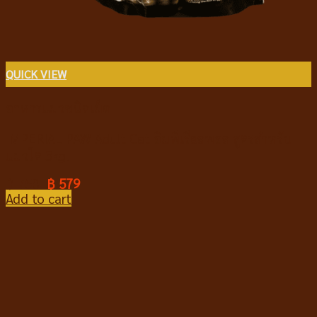
QUICK VIEW
อาหารแมวชนิดเม็ด
IMPERIAL PAW Adult Cat อิมพีเรียลพอล สูตรสำหรับ
แมวโต 3kg.
฿
758
฿
579
Add to cart