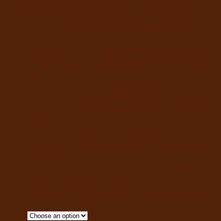
ควบคุมน้ำหนักให้หุ่นเฟิร์ม ใช้ อกไก่ เป็นแหล่ง
โปรตีนคุณภาพสูงที่มีไขมันต่ำ พร้อมส่วนผสมของ L-
Carnitine ที่ช่วยเปลี่ยนไขมันเป็นพลังงานและช่วย
เรื่องการเผาผลาญ
มีสารสกัดจาก Yucca (ยัคคา) ช่วยลดกลิ่นแอมโมเนีย
ในปัสสาวะและทำให้กลิ่นมูลลดน้อยลงอย่างเห็นได้
ชัด
ผสม Cellulose Fiber (เซลลูโลส ไฟเบอร์) และ
Psyllium Husk ช่วยให้แมวอิ่มนานขึ้น กระตุ้นการ
ขับถ่าย และช่วยลดการสะสมของก้อนขนในทางเดิน
อาหาร
มี L-Lysine และ Mixed Berries ที่เป็นสารต้าน
อนุมูลอิสระ ช่วยให้ร่างกายแข็งแรง ลดความเสี่ยงใน
การป่วยง่าย
มี Vitamin B Complex ช่วยเสริมสร้างคอลลาเจน
และลดการอักเสบของผิวหนัง
ควบคุมปริมาณโซเดียมเพื่อถนอมไตและสุขภาพที่ดี
CLEAR
ขนาด