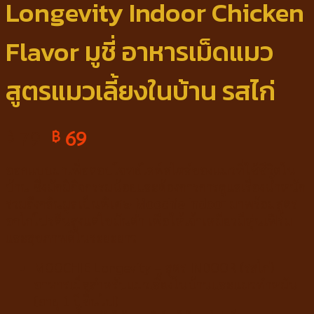
Longevity Indoor Chicken
Flavor มูชี่ อาหารเม็ดแมว
สูตรแมวเลี้ยงในบ้าน รสไก่
79
69
฿
฿
ออกแบบมาเพื่อตอบโจทย์ไลฟ์สไตล์ของแมวที่ใช้ชีวิตใน
บ้าน ซึ่งมักมีกิจกรรมน้อยและต้องการการดูแลเรื่องน้ำหนัก
รวมถึงกลิ่นมูลเป็นพิเศษ
Moochie Indoor
มาพร้อมสูตร
อกไก่โปรตีนสูงแต่ไขมันต่ำ เพื่อให้เจ้าเหมียวมีหุ่นเฟิร์ม
และสุขภาพดีในระยะยาว
MOOCHIE Longevity – สูตร INDOOR (รสไก่)
อาหารเม็ดสำหรับแมวเลี้ยงในบ้านและแมวทำหมัน
(อายุ 1 ปีขึ้นไป)