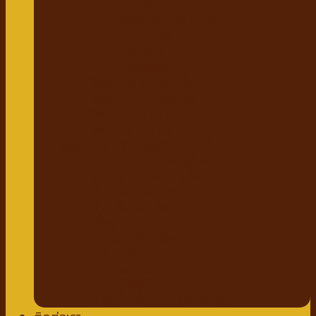
แชมพูสมุนไพร
กำจัดเห็บหมัด พยาธิ
แบบสเปรย์
แบบหยด
แป้งโรยตัว
วิตามินสำหรับสัตว์เลี้ยง
วิตามินบำรุงกระดูก ข้อ
วิตามินบำรุงขน ผิวหนัง
วิตามินบำรุงต่างๆ
ผลิตภัณฑ์ทำความสะอาดสัตว์เลี้ยง
แชมพู ครีมนวดสัตว์เลี้ยง
แชมพูอาบแห้งสัตว์เลี้ยง
น้ำหอมสำหรับสัตว์เลี้ยง
ปาก ฟันสัตว์เลี้ยง
เช็ดหู รอบดวงตา
ผ้าเช็ดตัวสัตว์เลี้ยง
แผ่นรองฉี่
กางเกงอนามัย
โอบิสุนัขตัวผู้
น้ำยาล้างพื้น สเปรย์กำจัดกลิ่น