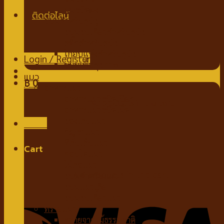
นมชนิดผง
ขนมสำหรับสุนัข
ขนมขบเคี้ยวสำหรับสุนัข
สติ๊กสำหรับสุนัข
ไก่อบแห้งสำหรับสุนัข
Login / Register
ขนมเพื่อสุขภาพ
แมว
฿
0
อาหารแมว
อาหารแมวชนิดเปียก
No products in the cart.
อาหารแมวชนิดเม็ด
ของเล่นแมว
Menu
กัญชาแมว
ที่ลับเล็บแมว
Cart
คอนโดแมว
ไม้ล่อแมว
No products in the cart.
ขนมสำหรับแมว
ขนมแมวเลีย
ขนมขบเคี้ยวแมว
ทรายแมว
ทรายจากไม้ธรรมชาติ