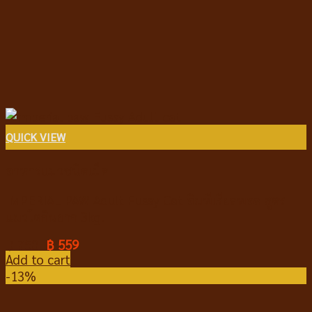
QUICK VIEW
อาหารแมวชนิดเม็ด
IMPERIAL PAW Adult Fussy Cat อิมพีเรียลพอล สูตร
แมวโตกินยาก 3kg.
฿
758
฿
559
Add to cart
-13%