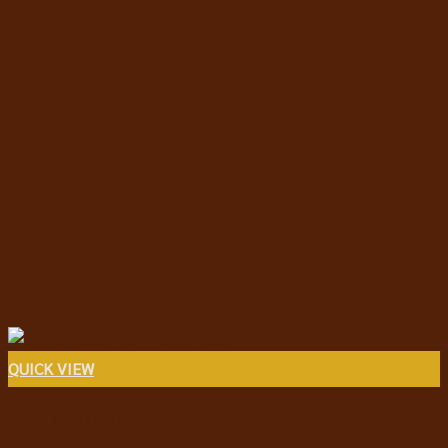
QUICK VIEW
อาหารแมวชนิดเม็ด