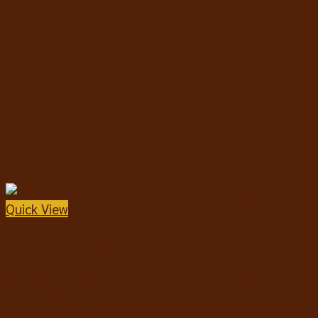
Quick View
อาหารสุนัขชนิดแห้ง
Monge Mini Adult <10 kg Adult Salmon อาหารสุนัขโต
พันธุ์เล็ก สูตรแซลมอน
฿
300
–
฿
720