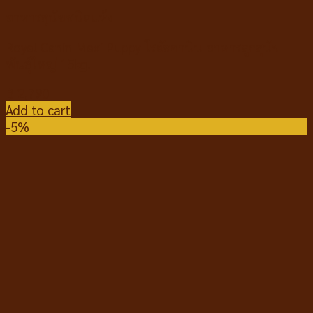
อาหารสุนัขชนิดแห้ง
Royal Canin Maxi Puppy โรยัลคานิน อาหารลูกสุนัข
พันธุ์ใหญ่ 15kg.
฿
2,790
Add to cart
-5%