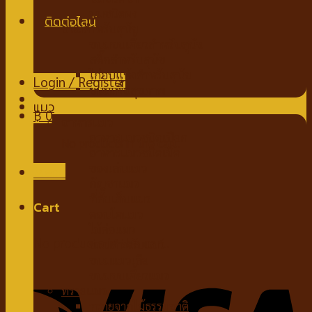
นมชนิดผง
ขนมสำหรับสุนัข
ขนมขบเคี้ยวสำหรับสุนัข
สติ๊กสำหรับสุนัข
ไก่อบแห้งสำหรับสุนัข
Login / Register
ขนมเพื่อสุขภาพ
แมว
฿
0
อาหารแมว
อาหารแมวชนิดเปียก
No products in the cart.
อาหารแมวชนิดเม็ด
ของเล่นแมว
Menu
กัญชาแมว
ที่ลับเล็บแมว
Cart
คอนโดแมว
ไม้ล่อแมว
No products in the cart.
ขนมสำหรับแมว
ขนมแมวเลีย
ขนมขบเคี้ยวแมว
ทรายแมว
ทรายจากไม้ธรรมชาติ