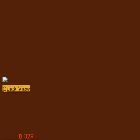
Quick View
อาหารสุนัขชนิดแห้ง
Jomo Lamb & Rice All Breeds Dog Food โจโม่ อาหาร
สุนัข รสแกะและข้าว
฿
350
฿
329