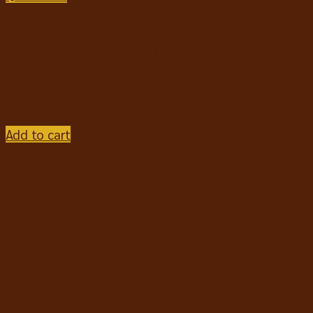
อาหารสุนัขชนิดแห้ง
BlackHawk Original Adult All Breeds Natural Holistic
Lamb & Rice อาหารสุนัขโต โฮลิสติก สูตรแกะและข้าว 3
kg
฿
925
Add to cart