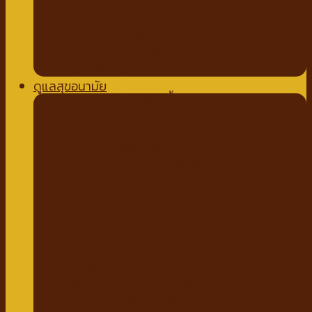
ถาดรองฉี่สุนัข
ที่นอนสัตว์เลี้ยง
อุปกรณ์สำหรับเดินทาง
กรง คอก บ้านสัตว์เลี้ยง
เสื้อผ้าสัตว์เลี้ยง
ดูแลสุขอนามัย
ปัญหาขน ผิวหนังสัตว์เลี้ยง
สเปรย์สมุนไพร
แชมพูยา
แชมพูสมุนไพร
กำจัดเห็บหมัด พยาธิ
แบบสเปรย์
แบบหยด
แป้งโรยตัว
วิตามินสำหรับสัตว์เลี้ยง
วิตามินบำรุงกระดูก ข้อ
วิตามินบำรุงขน ผิวหนัง
วิตามินบำรุงต่างๆ
ผลิตภัณฑ์ทำความสะอาดสัตว์เลี้ยง
แชมพู ครีมนวดสัตว์เลี้ยง