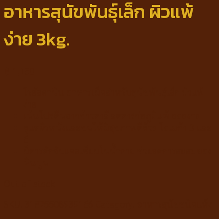
อาหารสุนัขพันธุ์เล็ก ผิวแพ้
ง่าย 3kg.
฿
1,150
โรยัลคานิน อาหารเม็ดสำหรับสุนัขพันธุ์เล็ก ผิวแพ้
ง่าย
เน้นโปรตีนจากข้าวสาลี ลดสารก่อภูมิแพ้ ย่อยง่าย
ดูแลผิวหนังและขนให้มีสุขภาพดีด้วย โอเมก้า 3 และ
6
มีสารดักจับแคลเซียมในน้ำลาย ช่วยลดการสะสมของ
หินปูน
Out of stock
SKU:
31825508939166
Category:
อาหารสุนัขชนิดแห้ง