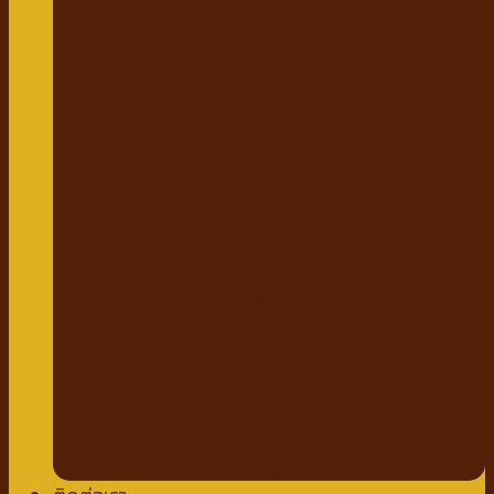
แชมพูสมุนไพร
กำจัดเห็บหมัด พยาธิ
แบบสเปรย์
แบบหยด
แป้งโรยตัว
วิตามินสำหรับสัตว์เลี้ยง
วิตามินบำรุงกระดูก ข้อ
วิตามินบำรุงขน ผิวหนัง
วิตามินบำรุงต่างๆ
ผลิตภัณฑ์ทำความสะอาดสัตว์เลี้ยง
แชมพู ครีมนวดสัตว์เลี้ยง
แชมพูอาบแห้งสัตว์เลี้ยง
น้ำหอมสำหรับสัตว์เลี้ยง
ปาก ฟันสัตว์เลี้ยง
เช็ดหู รอบดวงตา
ผ้าเช็ดตัวสัตว์เลี้ยง
แผ่นรองฉี่
กางเกงอนามัย
โอบิสุนัขตัวผู้
น้ำยาล้างพื้น สเปรย์กำจัดกลิ่น