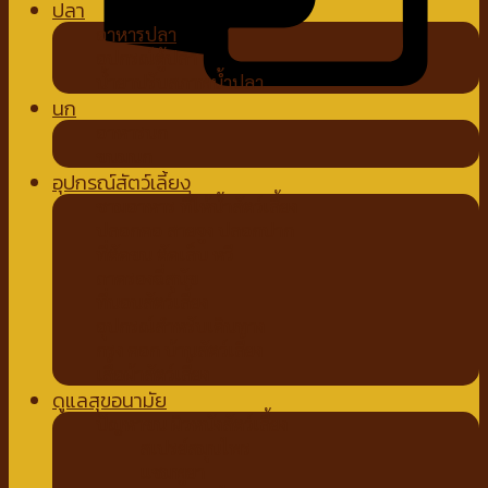
ปลา
อาหารปลา
อุปกรณ์ตู้ปลา
น้ำยาปรับสภาพน้ำปลา
นก
อาหารนก
ขนมนก
อุปกรณ์สัตว์เลี้ยง
ชามอาหาร ที่ให้น้ำสัตว์เลี้ยง
ปลอกคอ สายจูง ปลอกปาก
ที่ตัดขน ตัดเล็บ หวี
ถาดรองฉี่สุนัข
ที่นอนสัตว์เลี้ยง
อุปกรณ์สำหรับเดินทาง
กรง คอก บ้านสัตว์เลี้ยง
เสื้อผ้าสัตว์เลี้ยง
ดูแลสุขอนามัย
ปัญหาขน ผิวหนังสัตว์เลี้ยง
สเปรย์สมุนไพร
แชมพูยา