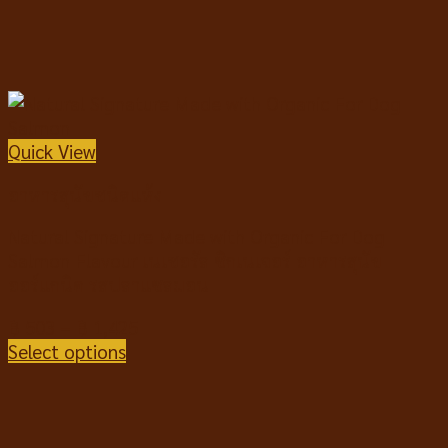
Quick View
อาหารสุนัขชนิดแห้ง
Natural Signature Made with Organic For Dog
Salmon Flavour เนเชอรัล ซิกเนเจอร์ อาหารสุนัข
ออร์แกนิค รสปลาแซลมอน
฿
503
–
฿
1,425
Select options