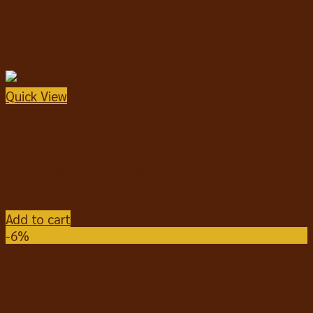
Quick View
อาหารสุนัขชนิดแห้ง
Hill’s Adult 1-6 Light Small Bites ฮิลล์ สูตรควบคุมน้ำ
หนักสุนัขพันธุ์กลาง เม็ดเล็ก 2kg.
฿
690
Add to cart
-6%