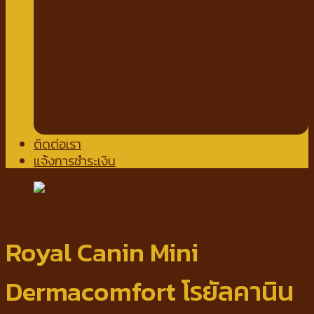
แชมพูอาบแห้งสัตว์เลี้ยง
น้ำหอมสำหรับสัตว์เลี้ยง
ปาก ฟันสัตว์เลี้ยง
เช็ดหู รอบดวงตา
ผ้าเช็ดตัวสัตว์เลี้ยง
แผ่นรองฉี่
กางเกงอนามัย
โอบิสุนัขตัวผู้
น้ำยาล้างพื้น สเปรย์กำจัดกลิ่น
ติดต่อเรา
แจ้งการชำระเงิน
Royal Canin Mini
Dermacomfort โรยัลคานิน