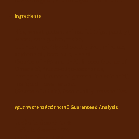
Ingredients
Rice, wheat gluten, animal fat (pigs, poultry),
wheat, corn gluten, maize,
oat husk, hydrolyzed poultry liver, minerals,
soybean oil, beet pulp, Fish oil
(Source of EPA and DHA), linseed (source of
Omega 3), fructo-oligo-saccharide,
borage oil, (Source of gamma linolenic acid),
marigold flower extract
(Source of lutein), feed quality preservative.
คุณภาพอาหารสัตว์ทางเคมี Guaranteed Analysis
โปรตีน ไม่น้อยกว่า 24%
ไขมัน ไม่น้อยกว่า 15%
กาก ไม่มากกว่า 2.4%