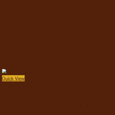
Quick View
อาหารสุนัขชนิดแห้ง
BlackHawk Puppy original Medium Breed Natural
Holistic Lamb & Rice อาหารลูกสุนัข โฮลิสติก สูตรแกะ
และข้าว เม็ดกลาง 1 kg