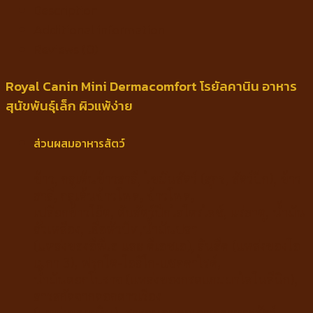
Description
Additional information
Reviews (0)
Royal Canin Mini Dermacomfort โรยัลคานิน อาหาร
สุนัขพันธุ์เล็ก ผิวแพ้ง่าย
ส่วนผสมอาหารสัตว์
ข้าว, กลูเต้นข้าวสาลี, ไขมันสัตว์ (สุกร, สัตว์ปีก), ข้าว
สาลี, กลูเต้นข้าวโพด, ข้าวโพด,
เปลือกข้าวโอ๊ต, ตับสัตว์ปีกไฮโดรไลซ์, แร่ธาตุ, น้ำมัน
ถั่วเหลือง, เยื่อหัวบีท,น้ำมันปลา
(แหล่งของอีพีเอ และ ดีเอชเอ), ลินสีด (แหล่งของโอ
เมกา 3), ฟรุกโต-โอลิโก-แซคคาไรด์,
น้ำมันดอกโบราจ (แหล่งของกรดแกมมาไลโนลีนิก),
สารสกัดจากดอกดาวเรือง
(แหล่งของลูทีน), สารถนอมคุณภาพอาหารสัตว์