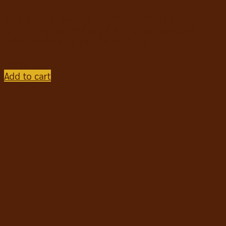
Kelly & Co’s Raw Coated Freeze Dried Cage-Free
Chicken Recipe เคลลี่แอนด์โค อาหารสุนัขเกรนฟรี
เคลือบผงฟรีซดราย สูตรเนื้อไก่ 1.36kg
฿
359
Add to cart