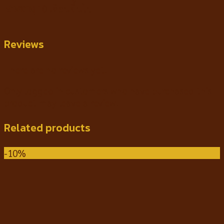
ช่วงอายุ
10 เดือนขึ้นไป
Reviews
There are no reviews yet.
Only logged in customers who have purchased this
product may leave a review.
Related products
-10%