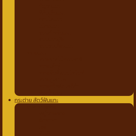
กัญชาแมว
ที่ลับเล็บแมว
คอนโดแมว
ไม้ล่อแมว
ขนมสำหรับแมว
ขนมแมวเลีย
ขนมขบเคี้ยวแมว
ทรายแมว
ทรายจากไม้ธรรมชาติ
ทรายเต้าหู้
ทรายจับตัวเบนโทไนท์
ทรายภูเขาไฟ
ทรายคริสตัล เซลิก้า
ห้องน้ำแมว
กระต่าย สัตว์ฟันแทะ
อาหารกระต่าย
หญ้ากระต่าย
อัลฟาฟ่า
เฮย์
ทีโมธี