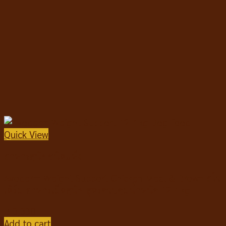
Quick View
อาหารสุนัขชนิดแห้ง
Avoderm Weight Support Chicken Meal & Brown อโว
เดิร์ม อาหารเม็ดสุนัข สูตรควบคุมน้ำหนัก 12.7 kg
฿
3,330
Add to cart