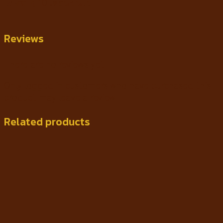
ช่วงอายุ
10 เดือนขึ้นไป
Reviews
There are no reviews yet.
Only logged in customers who have purchased this
product may leave a review.
Related products