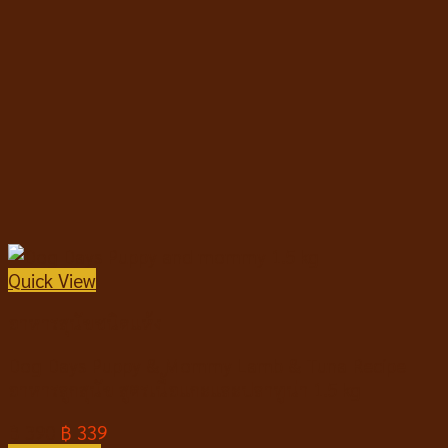
Quick View
อาหารสุนัขชนิดแห้ง
Dog Days Puppy & Mommy Lamb & Tuna Recipe
อาหารลูกสุนัข สูตรเนื้อแกะและปลาทูน่า 1.5 kg
฿
390
฿
339