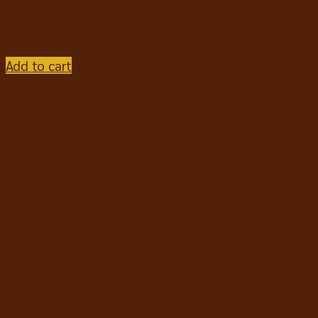
Orijen Puppy Dog Food โอริเจน อาหารลูกสุนัข 2kg.
฿
1,175
Add to cart