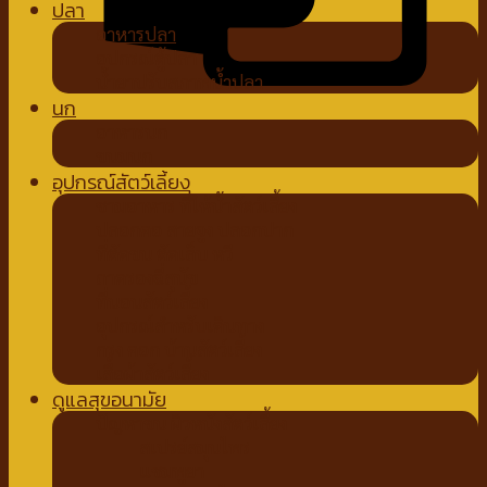
ปลา
อาหารปลา
อุปกรณ์ตู้ปลา
น้ำยาปรับสภาพน้ำปลา
นก
อาหารนก
ขนมนก
อุปกรณ์สัตว์เลี้ยง
ชามอาหาร ที่ให้น้ำสัตว์เลี้ยง
ปลอกคอ สายจูง ปลอกปาก
ที่ตัดขน ตัดเล็บ หวี
ถาดรองฉี่สุนัข
ที่นอนสัตว์เลี้ยง
อุปกรณ์สำหรับเดินทาง
กรง คอก บ้านสัตว์เลี้ยง
เสื้อผ้าสัตว์เลี้ยง
ดูแลสุขอนามัย
ปัญหาขน ผิวหนังสัตว์เลี้ยง
สเปรย์สมุนไพร
แชมพูยา