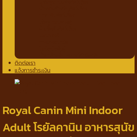
แชมพูอาบแห้งสัตว์เลี้ยง
น้ำหอมสำหรับสัตว์เลี้ยง
ปาก ฟันสัตว์เลี้ยง
เช็ดหู รอบดวงตา
ผ้าเช็ดตัวสัตว์เลี้ยง
แผ่นรองฉี่
กางเกงอนามัย
โอบิสุนัขตัวผู้
น้ำยาล้างพื้น สเปรย์กำจัดกลิ่น
ติดต่อเรา
แจ้งการชำระเงิน
Royal Canin Mini Indoor
Adult โรยัลคานิน อาหารสุนัข