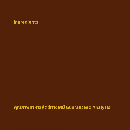
วิตามิน, สารถนอมอาหาร
Ingredients
Rice, poultry, corn, animal fat (pigs and / or
chicken and / or turkey), wheat gluten,
poultry protein, poultry liver, minerals, beet
pulp, vegetable oils, yeast, fish oil, plant fibers,
fructo-oligo-saccharides, L-lysine, DL-
methionine, Sodium Polyphosphate, Egg
Powder,
Taurine, L-Carnitine, Vitamin, Food
Preservative.
คุณภาพอาหารสัตว์ทางเคมี Guaranteed Analysis
โปรตีน ไม่น้อยกว่า 19%
ไขมัน ไม่น้อยกว่า 12%