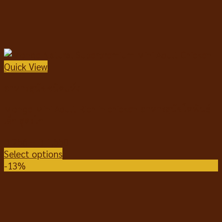
Quick View
อาหารสุนัขชนิดแห้ง
Monge Mini Adult Rich in chicken อาหารสุนัขโตพันธุ์
เล็ก สูตรไก่
฿
256
–
฿
1,550
Select options
-13%