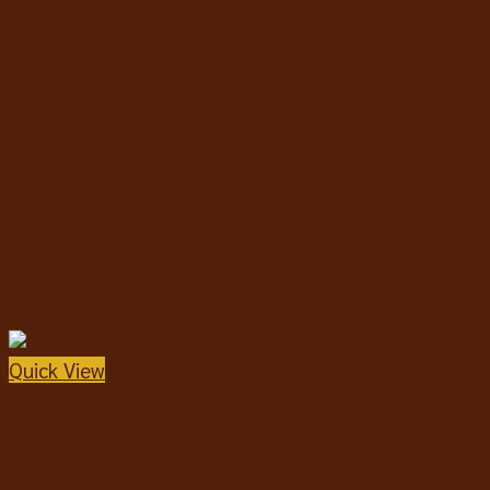
Quick View
อาหารสุนัขชนิดแห้ง
Hill’s Adult Sensitive Stomach & Skin Small Mini ฮิลล์
สูตรบำรุงผิวหนังและทางเดินอาหาร สุนัขพันธุ์เล็ก 1.81kg.