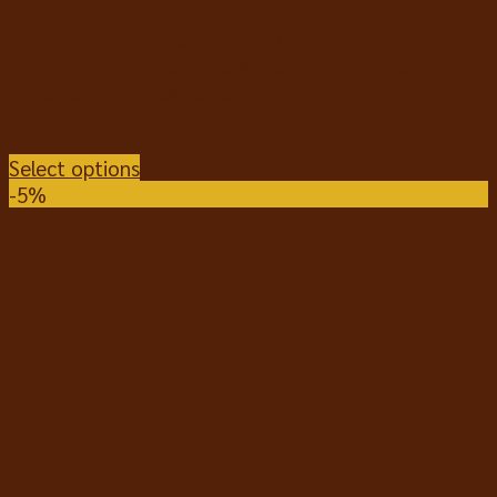
Natural Signature Made with Organic For Dog
Salmon Flavour เนเชอรัล ซิกเนเจอร์ อาหารสุนัข
ออร์แกนิค รสปลาแซลมอน
฿
503
–
฿
1,425
Select options
-5%