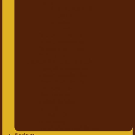
แชมพูสมุนไพร
กำจัดเห็บหมัด พยาธิ
แบบสเปรย์
แบบหยด
แป้งโรยตัว
วิตามินสำหรับสัตว์เลี้ยง
วิตามินบำรุงกระดูก ข้อ
วิตามินบำรุงขน ผิวหนัง
วิตามินบำรุงต่างๆ
ผลิตภัณฑ์ทำความสะอาดสัตว์เลี้ยง
แชมพู ครีมนวดสัตว์เลี้ยง
แชมพูอาบแห้งสัตว์เลี้ยง
น้ำหอมสำหรับสัตว์เลี้ยง
ปาก ฟันสัตว์เลี้ยง
เช็ดหู รอบดวงตา
ผ้าเช็ดตัวสัตว์เลี้ยง
แผ่นรองฉี่
กางเกงอนามัย
โอบิสุนัขตัวผู้
น้ำยาล้างพื้น สเปรย์กำจัดกลิ่น