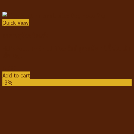
Quick View
อาหารสุนัขชนิดแห้ง
Hill’s Adult 7+ Small Bites ฮิลล์ สูตรสุนัข 7 ปีขึ้นไป เม็ด
เล็ก 2kg.
฿
690
Add to cart
-3%