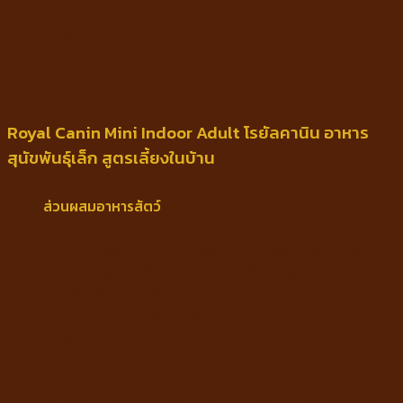
Description
Additional information
Reviews (0)
Royal Canin Mini Indoor Adult โรยัลคานิน อาหาร
สุนัขพันธุ์เล็ก สูตรเลี้ยงในบ้าน
ส่วนผสมอาหารสัตว์
ข้าว, เนื้อสัตว์ปีก, ข้าวโพด, ไขมันสัตว์ (สุกร และ/
หรือ ไก่ และ/หรือ ไก่งวง), กลูเต้นข้าวสาลี,
โปรตีนสัตว์ปีก, ตับสัตว์ปีก, แร่ธาตุ, เยื่อหัวบีท,
น้ำมันพืช (ถั่วเหลือง และ/หรือ โบราจ และ/หรือ
มะพร้าว),
ยีสต์, น้ำมันปลา, เยื่อใยจากพืช, ฟรุกโต-โอลิโก-แซค
คาไรด์, แอล-ไลซีน, ดีแอล-เมไทโอนีน,
โซเดียม โพลีฟอสเฟท, ไข่ผง, ทอรีน, แอล-คาร์นิทีน,