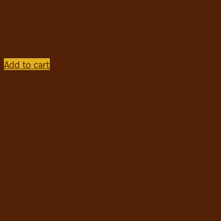
Royal Canin Mini Indoor Adult โรยัลคานิน อาหารสุนัข
พันธุ์เล็ก สูตรเลี้ยงในบ้าน 3kg.
฿
1,010
Add to cart