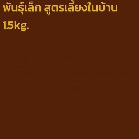
พันธุ์เล็ก สูตรเลี้ยงในบ้าน
1.5kg.
฿
555
โรยัลคานิน อาหารเม็ดสำหรับสุนัขโตพันธุ์เล็ก สูตร
เลี้ยงในบ้าน
มีโปรตีนสูง คาร์โบไฮเดรตย่อยง่าย และใยอาหารที่
เหมาะสม ช่วยดูแลสุขภาพทางเดินอาหาร
มีแอลคาร์นิทีน ช่วยเผาผลาญไขมัน ควบคุมรูปร่าง
ให้สมส่วน ลดกลิ่นมูลได้
มี EPA-DHA ช่วยบำรุงผิวหนังและขนให้สวยสุขภาพ
ดี
Out of stock
SKU:
3182550727389
Category:
อาหารสุนัขชนิดแห้ง