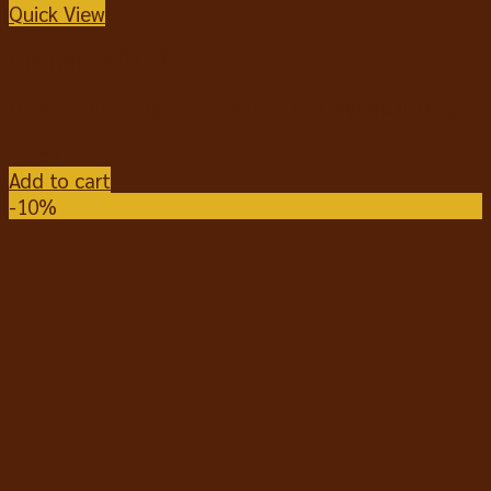
Quick View
อาหารสุนัขชนิดแห้ง
Orijen Puppy Dog Food โอริเจน อาหารลูกสุนัข 340g.
฿
255
Add to cart
-10%