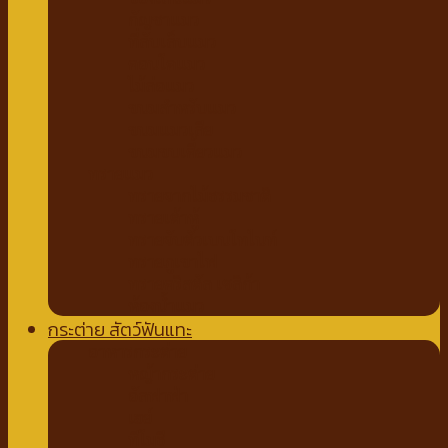
กัญชาแมว
ที่ลับเล็บแมว
คอนโดแมว
ไม้ล่อแมว
ขนมสำหรับแมว
ขนมแมวเลีย
ขนมขบเคี้ยวแมว
ทรายแมว
ทรายจากไม้ธรรมชาติ
ทรายเต้าหู้
ทรายจับตัวเบนโทไนท์
ทรายภูเขาไฟ
ทรายคริสตัล เซลิก้า
ห้องน้ำแมว
กระต่าย สัตว์ฟันแทะ
อาหารกระต่าย
หญ้ากระต่าย
อัลฟาฟ่า
เฮย์
ทีโมธี