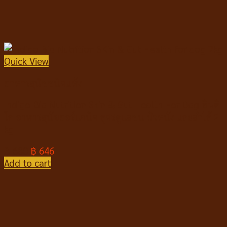
Quick View
อาหารสุนัขชนิดแห้ง
Indigo Bio Nutrition Skin & Gut Health For Dog อินดิ
โก อาหารสุนัขออร์แกนิค สูตรดูแลขน ผิวหนัง และลำไส้ 2
kg
฿
680
฿
646
Add to cart