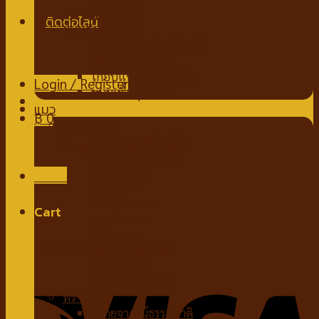
นมชนิดผง
ขนมสำหรับสุนัข
ขนมขบเคี้ยวสำหรับสุนัข
สติ๊กสำหรับสุนัข
ไก่อบแห้งสำหรับสุนัข
Login / Register
ขนมเพื่อสุขภาพ
แมว
฿
0
อาหารแมว
อาหารแมวชนิดเปียก
No products in the cart.
อาหารแมวชนิดเม็ด
ของเล่นแมว
Menu
กัญชาแมว
ที่ลับเล็บแมว
Cart
คอนโดแมว
ไม้ล่อแมว
No products in the cart.
ขนมสำหรับแมว
ขนมแมวเลีย
ขนมขบเคี้ยวแมว
ทรายแมว
ทรายจากไม้ธรรมชาติ