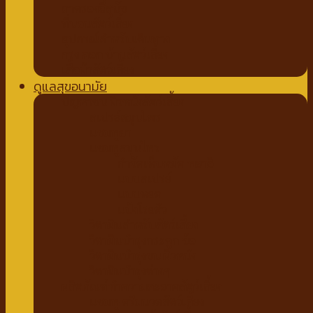
ถาดรองฉี่สุนัข
ที่นอนสัตว์เลี้ยง
อุปกรณ์สำหรับเดินทาง
กรง คอก บ้านสัตว์เลี้ยง
เสื้อผ้าสัตว์เลี้ยง
ดูแลสุขอนามัย
ปัญหาขน ผิวหนังสัตว์เลี้ยง
สเปรย์สมุนไพร
แชมพูยา
แชมพูสมุนไพร
กำจัดเห็บหมัด พยาธิ
แบบสเปรย์
แบบหยด
แป้งโรยตัว
วิตามินสำหรับสัตว์เลี้ยง
วิตามินบำรุงกระดูก ข้อ
วิตามินบำรุงขน ผิวหนัง
วิตามินบำรุงต่างๆ
ผลิตภัณฑ์ทำความสะอาดสัตว์เลี้ยง
แชมพู ครีมนวดสัตว์เลี้ยง