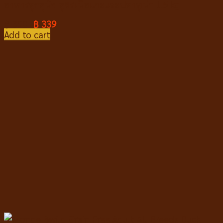
อาหารลูกสุนัข สูตรเนื้อแกะและปลาทูน่า 1.5 kg
฿
390
฿
339
Add to cart