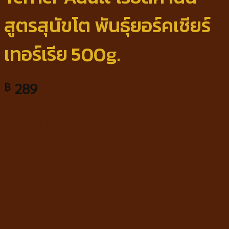
สูตรสุนัขโต พันธุ์ยอร์คเชียร์
เทอร์เรีย 500g.
289
฿
โรยัลคานิน อาหารเม็ดสำหรับสุนัขโต พันธุ์ยอร์ค
เชียร์ เทอร์เรีย ที่มีอายุมากกว่า 10 เดือน
อุดมไปด้วยกรดไขมันโอเมก้า 3 และ 6 ช่วยบำรุงขน
และผิวหนัง
ช่วยดูแลสุขภาพของช่องปาก มีสารดักจับแคลเซียม
ในน้ำลาย ช่วยลดการสะสมของหินปูนในช่องปาก
มีความน่ากินสูง กลิ่นหอมพิเศษ เหมาะสำหรับสุนัข
กินยาก
Out of stock