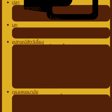
ปลา
อาหารปลา
อุปกรณ์ตู้ปลา
น้ำยาปรับสภาพน้ำปลา
นก
อาหารนก
ขนมนก
อุปกรณ์สัตว์เลี้ยง
ชามอาหาร ที่ให้น้ำสัตว์เลี้ยง
ปลอกคอ สายจูง ปลอกปาก
ที่ตัดขน ตัดเล็บ หวี
ถาดรองฉี่สุนัข
ที่นอนสัตว์เลี้ยง
อุปกรณ์สำหรับเดินทาง
กรง คอก บ้านสัตว์เลี้ยง
เสื้อผ้าสัตว์เลี้ยง
ดูแลสุขอนามัย
ปัญหาขน ผิวหนังสัตว์เลี้ยง
สเปรย์สมุนไพร
แชมพูยา