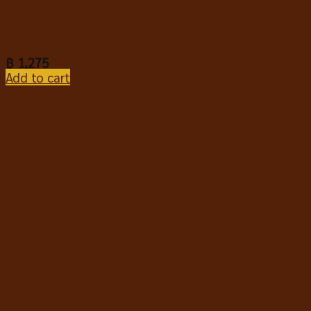
Orijen Six Fish Dog Food โอริเจน อาหารสุนัขสูตรปลา 6
ชนิด 2kg.
฿
1,275
Add to cart