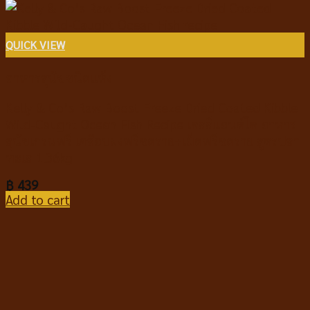
QUICK VIEW
อาหารสุนัขชนิดแห้ง
Kelly & Co’s Raw Boost Freeze Dried Coated Kibble
Wild-Caught Ocean Fish Recipe เคลลี่แอนด์โค อาหาร
สุนัขเกรนฟรี เคลือบผงฟรีซดราย+เม็ดฟรีซดราย สูตรปลา
ทะเล 1.36kg
฿
439
Add to cart