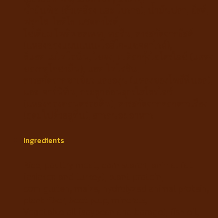
น้ำมันพืช (ถั่วเหลือง และ โบราจ), น้ำมันปลา, ยีสต์,
ฟรุกโต-โอลิโก-แซคคาไรด์,
โซเดียม โพลีฟอสเฟท, ทอรีน, สารสกัดจากยีสต์
(แหล่งของแมนแนน-โอลิโก-แซคคาไรด์),
ดีแอล-เมไทโอนีน, ไข่ผง, เปลือกกุ้งไฮโดรไลซ์ (แหล่ง
ของกลูโคซามีน), แอล-ไทโรซีน,
สารสกัดจากชาเขียว และองุ่น (แหล่งของโพลีฟีนอล),
แอล-คาร์นิทีน, กระดูกอ่อนสุกรไฮโดรไลซ์
(แหล่งของคอนดรอยติน), สารสกัดจากดอกดาวเรือง
(อุดมไปด้วยลูทีน), สารถนอมอาหาร
Ingredients
Rice, poultry meat, corn starch, animal fat
(chicken and turkey), plant protein,
corn gluten, maize, hydrolyzed animal protein,
plant fiber, beet pulp, minerals,
Vegetable oil (soybean and borage), fish oil,