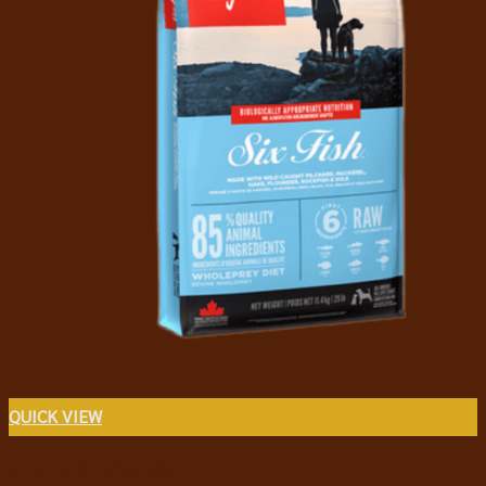
QUICK VIEW
อาหารสุนัขชนิดแห้ง