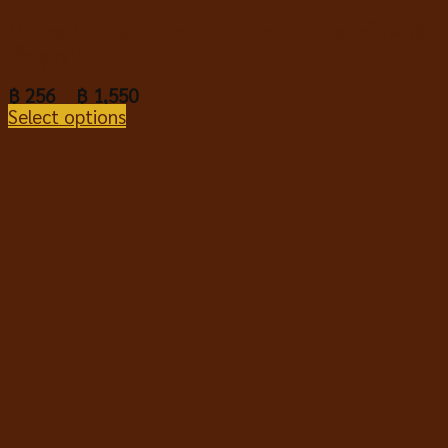
Monge Mini Adult Rich in chicken อาหารสุนัขโตพันธุ์
เล็ก สูตรไก่
฿
256
–
฿
1,550
Select options