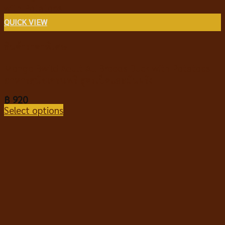
QUICK VIEW
สินค้าราคาพิเศษ
Monge Bwild Adult All Breeds Duck with Potatoes
อาหารสุนัขเกรนฟรี สูตรเป็ดและมันฝรั่ง
฿
920
Select options