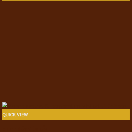
QUICK VIEW
อาหารสุนัขชนิดแห้ง