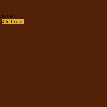
Orijen Original Dog Food โอริเจน อาหารสุนัขสูตรออริจิ
นอล 340g.
฿
255
Add to cart