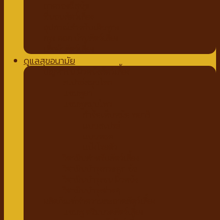
ถาดรองฉี่สุนัข
ที่นอนสัตว์เลี้ยง
อุปกรณ์สำหรับเดินทาง
กรง คอก บ้านสัตว์เลี้ยง
เสื้อผ้าสัตว์เลี้ยง
ดูแลสุขอนามัย
ปัญหาขน ผิวหนังสัตว์เลี้ยง
สเปรย์สมุนไพร
แชมพูยา
แชมพูสมุนไพร
กำจัดเห็บหมัด พยาธิ
แบบสเปรย์
แบบหยด
แป้งโรยตัว
วิตามินสำหรับสัตว์เลี้ยง
วิตามินบำรุงกระดูก ข้อ
วิตามินบำรุงขน ผิวหนัง
วิตามินบำรุงต่างๆ
ผลิตภัณฑ์ทำความสะอาดสัตว์เลี้ยง
แชมพู ครีมนวดสัตว์เลี้ยง