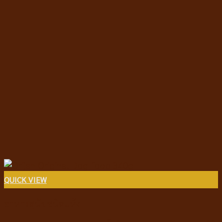
QUICK VIEW
อาหารสุนัขชนิดแห้ง