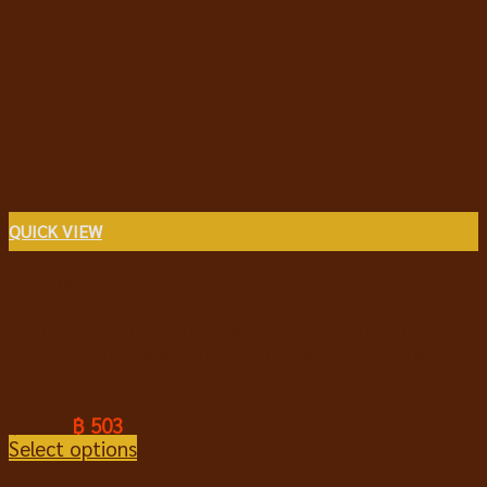
QUICK VIEW
อาหารสุนัขชนิดแห้ง
Natural Signature Made with Organic For Dog Duck
Flavour เนเชอรัล ซิกเนเจอร์ อาหารสุนัขออร์แกนิค รส
เป็ด
฿
530
฿
503
Select options