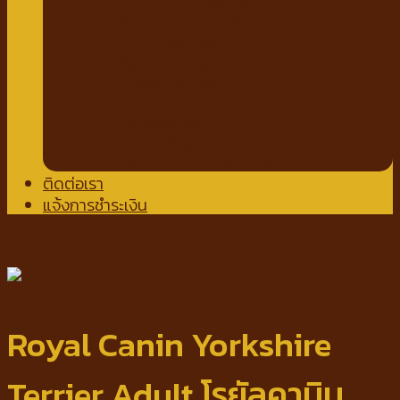
แชมพูอาบแห้งสัตว์เลี้ยง
น้ำหอมสำหรับสัตว์เลี้ยง
ปาก ฟันสัตว์เลี้ยง
เช็ดหู รอบดวงตา
ผ้าเช็ดตัวสัตว์เลี้ยง
แผ่นรองฉี่
กางเกงอนามัย
โอบิสุนัขตัวผู้
น้ำยาล้างพื้น สเปรย์กำจัดกลิ่น
ติดต่อเรา
แจ้งการชำระเงิน
Royal Canin Yorkshire
Terrier Adult โรยัลคานิน