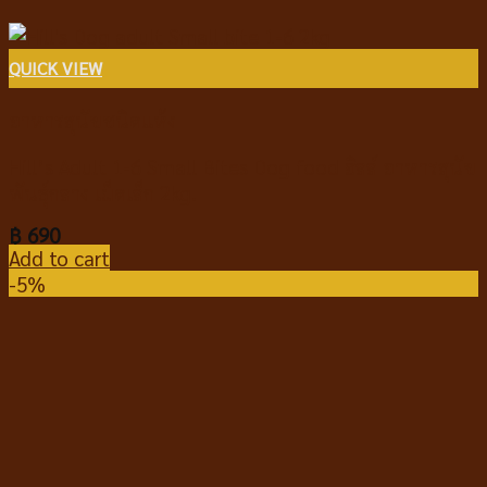
QUICK VIEW
อาหารสุนัขชนิดแห้ง
Hill’s Adult 1-6 Small Bites Dog food ฮิลล์ อาหารสุนัข
พันธุ์กลาง เม็ดเล็ก 2kg.
฿
690
Add to cart
-5%