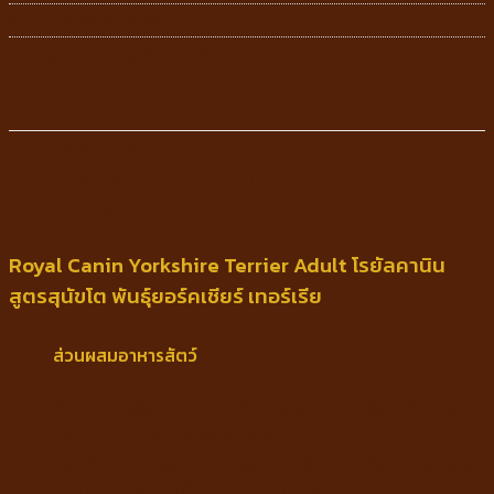
SKU:
3182550710046
Category:
อาหารสุนัขชนิดแห้ง
Description
Additional information
Reviews (0)
Royal Canin Yorkshire Terrier Adult โรยัลคานิน
สูตรสุนัขโต พันธุ์ยอร์คเชียร์ เทอร์เรีย
ส่วนผสมอาหารสัตว์
ข้าว, เนื้อสัตว์ปีก, แป้งข้าวโพด, ไขมันสัตว์ (ไก่ และ
ไก่งวง), โปรตีนสกัดจากพืช,
กลูเต้นข้าวโพด, ข้าวโพด, โปรตีนจากสัตว์ไฮโดรไลส์,
เยื่อใยจากพืช, เยื่อหัวบีท, แร่ธาตุ,