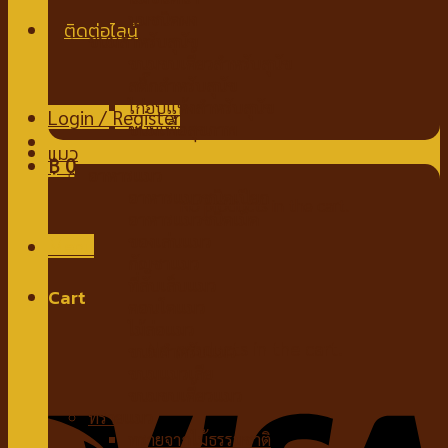
นมชนิดผง
ขนมสำหรับสุนัข
ขนมขบเคี้ยวสำหรับสุนัข
สติ๊กสำหรับสุนัข
ไก่อบแห้งสำหรับสุนัข
Login / Register
ขนมเพื่อสุขภาพ
แมว
฿
0
อาหารแมว
อาหารแมวชนิดเปียก
No products in the cart.
อาหารแมวชนิดเม็ด
ของเล่นแมว
Menu
กัญชาแมว
ที่ลับเล็บแมว
Cart
คอนโดแมว
ไม้ล่อแมว
No products in the cart.
ขนมสำหรับแมว
ขนมแมวเลีย
ขนมขบเคี้ยวแมว
ทรายแมว
ทรายจากไม้ธรรมชาติ