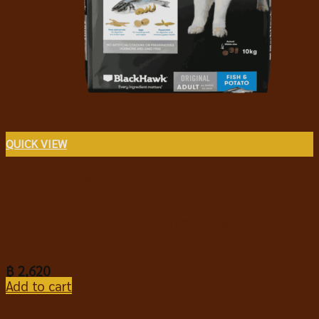
QUICK VIEW
อาหารสุนัขชนิดแห้ง
BlackHawk Original Adult All Breeds Natural Holistic
Fish & Potato อาหารสุนัขโต โฮลิสติก สูตรปลาและมัน
ฝรั่ง 10 kg
฿
2,620
Add to cart