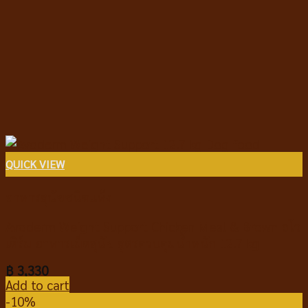
QUICK VIEW
อาหารสุนัขชนิดแห้ง
Avoderm Weight Support Chicken Meal & Brown อโว
เดิร์ม อาหารเม็ดสุนัข สูตรควบคุมน้ำหนัก 12.7 kg
฿
3,330
Add to cart
-10%