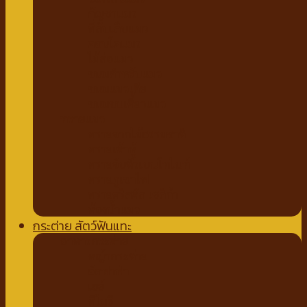
กัญชาแมว
ที่ลับเล็บแมว
คอนโดแมว
ไม้ล่อแมว
ขนมสำหรับแมว
ขนมแมวเลีย
ขนมขบเคี้ยวแมว
ทรายแมว
ทรายจากไม้ธรรมชาติ
ทรายเต้าหู้
ทรายจับตัวเบนโทไนท์
ทรายภูเขาไฟ
ทรายคริสตัล เซลิก้า
ห้องน้ำแมว
กระต่าย สัตว์ฟันแทะ
อาหารกระต่าย
หญ้ากระต่าย
อัลฟาฟ่า
เฮย์
ทีโมธี