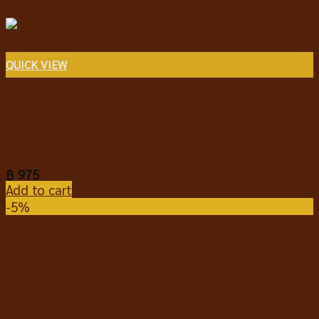
QUICK VIEW
อาหารสุนัขชนิดแห้ง
BlackHawk Puppy original Medium Breed Chicken &
Rice อาหารลูกสุนัขโฮลิสติก สูตรไก่และข้าว เม็ดกลาง 3 kg
฿
975
Add to cart
-5%