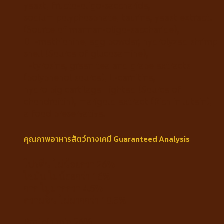
yeast, fructo-oligo-saccharide,
sodium polyphosphate, taurine, yeast extract.
(Source of mannan-oligo-saccharide),
DL-methionine, egg powder, hydrolyzed shrimp
shell (Source of glucosamine),
L-tyrosine, green tea and grape extracts
(polyphenol source), L-carnitine,
hydro pig cartilage Lighted (Source of
chondroitin), marigold extract (Rich in lutein),
a food preservative.
คุณภาพอาหารสัตว์ทางเคมี Guaranteed Analysis
โปรตีน ไม่น้อยกว่า 26%
ไขมัน ไม่น้อยกว่า 16%
กาก ไม่มากกว่า 4.5%
ความชื้น ไม่มากกว่า 10.5%
Protein min 26%