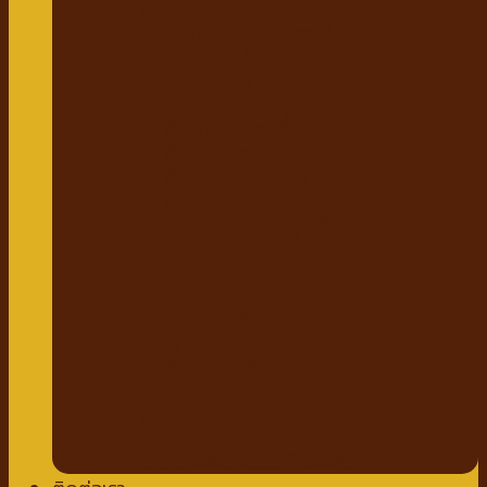
แชมพูสมุนไพร
กำจัดเห็บหมัด พยาธิ
แบบสเปรย์
แบบหยด
แป้งโรยตัว
วิตามินสำหรับสัตว์เลี้ยง
วิตามินบำรุงกระดูก ข้อ
วิตามินบำรุงขน ผิวหนัง
วิตามินบำรุงต่างๆ
ผลิตภัณฑ์ทำความสะอาดสัตว์เลี้ยง
แชมพู ครีมนวดสัตว์เลี้ยง
แชมพูอาบแห้งสัตว์เลี้ยง
น้ำหอมสำหรับสัตว์เลี้ยง
ปาก ฟันสัตว์เลี้ยง
เช็ดหู รอบดวงตา
ผ้าเช็ดตัวสัตว์เลี้ยง
แผ่นรองฉี่
กางเกงอนามัย
โอบิสุนัขตัวผู้
น้ำยาล้างพื้น สเปรย์กำจัดกลิ่น