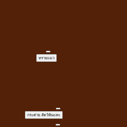
กัญชาแมว
ที่ลับเล็บแมว
คอนโดแมว
ไม้ล่อแมว
ขนมสำหรับแมว
ขนมแมวเลีย
ขนมขบเคี้ยวแมว
ทรายแมว
ทรายแมว
ทรายจากไม้ธรรมชาติ
ทรายเต้าหู้
ทรายจับตัวเบนโทไนท์
ทรายภูเขาไฟ
ทรายคริสตัล เซลิก้า
ห้องน้ำแมว
กระต่าย สัตว์ฟันแทะ
กระต่าย สัตว์ฟันแทะ
อาหารกระต่าย