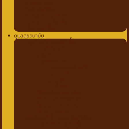
ถาดรองฉี่สุนัข
ที่นอนสัตว์เลี้ยง
อุปกรณ์สำหรับเดินทาง
กรง คอก บ้านสัตว์เลี้ยง
เสื้อผ้าสัตว์เลี้ยง
ดูแลสุขอนามัย
ปัญหาขน ผิวหนังสัตว์เลี้ยง
สเปรย์สมุนไพร
แชมพูยา
แชมพูสมุนไพร
กำจัดเห็บหมัด พยาธิ
แบบสเปรย์
แบบหยด
แป้งโรยตัว
วิตามินสำหรับสัตว์เลี้ยง
วิตามินบำรุงกระดูก ข้อ
วิตามินบำรุงขน ผิวหนัง
วิตามินบำรุงต่างๆ
ผลิตภัณฑ์ทำความสะอาดสัตว์เลี้ยง
แชมพู ครีมนวดสัตว์เลี้ยง