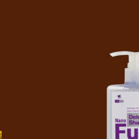
ครีมนวดสัตว์
แชมพู
เลี้ยง
และครีม
l
นวดสัตว์
&
Quint Skin
เลี้ยง
r
Soother
k
Shampoo &
Forcans
์
Conditioner
Mild
ควินท์
Olive
แชมพูผสม
Shampoo
ครีมนวด
For
ข
ออร์แกนิค
Puppy &
สำหรับสุนัข
Kitten
น
และแมว
แชมพูลูก
สูตรผิวแพ้
สุนัขและ
ง่าย 515ml
ลูกแมว
สูตรน้ำมัน
มะกอก
300 ml
t