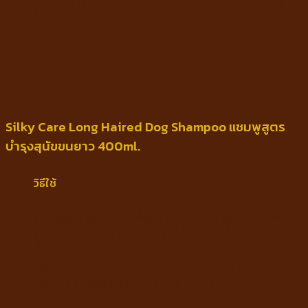
SKU:
8851291000147
Category:
แชมพูและครีมนวด
สัตว์เลี้ยง
Description
Additional information
Reviews (0)
Silky Care Long Haired Dog Shampoo แชมพูสูตร
บำรุงสุนัขขนยาว 400ml.
วิธีใช้
สระและนวดตัวสุนัขด้วยแชมพูให้ทั่ว แล้วล้างออก
ด้วยน้ำสะอาด สามารถสระซ้ำได้เพื่อให้ขนสะอาดยิ่ง
ขึ้น
เช็ดตัวให้แห้งแล้วใช้หวีหรือแปรง แปรงขนให้
เรียบร้อยและตัดแต่งขนตามต้องการ