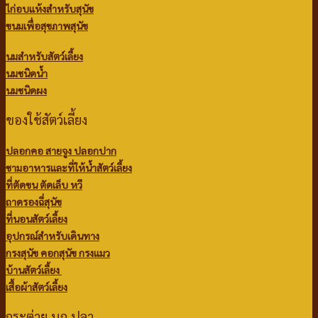
ไก่อบแห้งสำหรับสุนัข
ขนมเพื่อสุขภาพสุนัข
นมสำหรับสัตว์เลี้ยง
นมชนิดน้ำ
นมชนิดผง
ของใช้สัตว์เลี้ยง
ปลอกคอ สายจูง ปลอกปาก
ชามอาหารและที่ให้น้ำสัตว์เลี้ยง
ที่ตัดขน ตัดเล็บ หวี
ถาดรองฉี่สุนัข
ที่นอนสัตว์เลี้ยง
อุปกรณ์สำหรับเดินทาง
กรงสุนัข คอกสุนัข กรงแมว
บ้านสัตว์เลี้ยง
เสื้อผ้าสัตว์เลี้ยง
กระต่าย นก ปลา