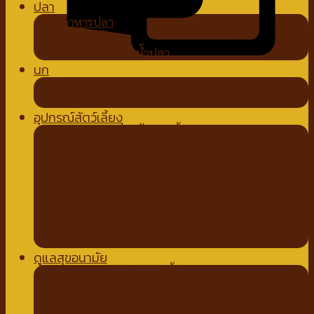
ปลา
อาหารปลา
อุปกรณ์ตู้ปลา
น้ำยาปรับสภาพน้ำปลา
นก
อาหารนก
ขนมนก
อุปกรณ์สัตว์เลี้ยง
ชามอาหาร ที่ให้น้ำสัตว์เลี้ยง
ปลอกคอ สายจูง ปลอกปาก
ที่ตัดขน ตัดเล็บ หวี
ถาดรองฉี่สุนัข
ที่นอนสัตว์เลี้ยง
อุปกรณ์สำหรับเดินทาง
กรง คอก บ้านสัตว์เลี้ยง
เสื้อผ้าสัตว์เลี้ยง
ดูแลสุขอนามัย
ปัญหาขน ผิวหนังสัตว์เลี้ยง
สเปรย์สมุนไพร
แชมพูยา