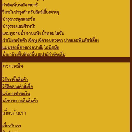
กำจัดเห็บหมัด พยาธิ
วิตามินบำรุงสำหรับสัตว์เลี้ยงต่างๆ
บำรุงกระดูกและข้อ
บำรุงขนและผิวหนัง
แชมพูอาบน้ำ
อาบแห้ง
น้ำหอม
โลชั่น
ผ้าเปียกเช็ดตัว
เช็ดหู เช็ดรอบดวงตา
ปากและฟันสัตว์เลี้ยง
แผ่นรองฉี่
กางเกงอนามัย
โอบิสุนัข
น้ำยาล้างพื้นดับกลิ่น
สเปรย์กำจัดกลิ่น
ช่วยเหลือ
วิธีการซื้อสินค้า
วิธีติดตามคำสั่งซื้อ
แจ้งการชำระเงิน
นโยบายการคืนสินค้า
เกี่ยวกับเรา
เกี่ยวกับเรา