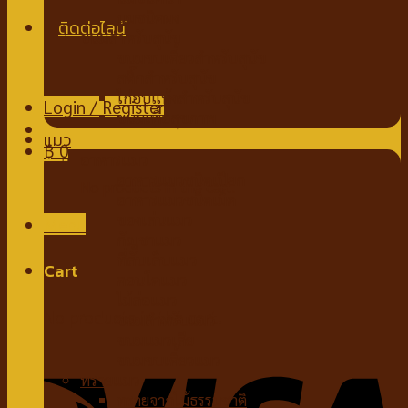
นมชนิดผง
ขนมสำหรับสุนัข
ขนมขบเคี้ยวสำหรับสุนัข
สติ๊กสำหรับสุนัข
ไก่อบแห้งสำหรับสุนัข
Login / Register
ขนมเพื่อสุขภาพ
แมว
฿
0
อาหารแมว
อาหารแมวชนิดเปียก
No products in the cart.
อาหารแมวชนิดเม็ด
ของเล่นแมว
Menu
กัญชาแมว
ที่ลับเล็บแมว
Cart
คอนโดแมว
ไม้ล่อแมว
No products in the cart.
ขนมสำหรับแมว
ขนมแมวเลีย
ขนมขบเคี้ยวแมว
ทรายแมว
ทรายจากไม้ธรรมชาติ