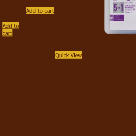
฿
430
Add to cart
฿
250
Add to
cart
Quick View
แชมพูและครีมนวดสัตว์เลี้ยง
Nano Series Furr Detox Shampo
สัตว์เลี้ยง 280ml