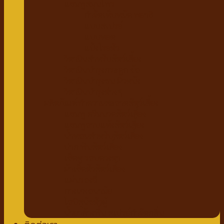
แชมพูสมุนไพร
กำจัดเห็บหมัด พยาธิ
แบบสเปรย์
แบบหยด
แป้งโรยตัว
วิตามินสำหรับสัตว์เลี้ยง
วิตามินบำรุงกระดูก ข้อ
วิตามินบำรุงขน ผิวหนัง
วิตามินบำรุงต่างๆ
ผลิตภัณฑ์ทำความสะอาดสัตว์เลี้ยง
แชมพู ครีมนวดสัตว์เลี้ยง
แชมพูอาบแห้งสัตว์เลี้ยง
น้ำหอมสำหรับสัตว์เลี้ยง
ปาก ฟันสัตว์เลี้ยง
เช็ดหู รอบดวงตา
ผ้าเช็ดตัวสัตว์เลี้ยง
แผ่นรองฉี่
กางเกงอนามัย
โอบิสุนัขตัวผู้
น้ำยาล้างพื้น สเปรย์กำจัดกลิ่น