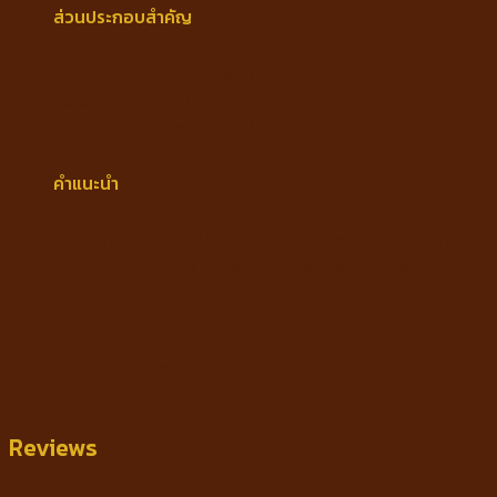
ส่วนประกอบสำคัญ
Sodium Lauryl Ether Sulfate, Coconut Fatty
Acid, Diethanolamide, Lanolin,
Glycerine, Aloe Vera, Pro Vitamin B5.
คำแนะนำ
เก็บในที่มิดชิด ห่างไกลจากเด็ก และสัตว์เลี้ยง ควรไว้
ในที่อุณหภูมิปกติ ให้พ้นจากแสงแดด และความร้อน
Weight
457 g
ยี่ห้อ
Silky Care
Reviews