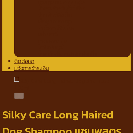
แชมพูอาบแห้งสัตว์เลี้ยง
น้ำหอมสำหรับสัตว์เลี้ยง
ปาก ฟันสัตว์เลี้ยง
เช็ดหู รอบดวงตา
ผ้าเช็ดตัวสัตว์เลี้ยง
แผ่นรองฉี่
กางเกงอนามัย
โอบิสุนัขตัวผู้
น้ำยาล้างพื้น สเปรย์กำจัดกลิ่น
ติดต่อเรา
แจ้งการชำระเงิน
Silky Care Long Haired
Dog Shampoo แชมพูสูตร