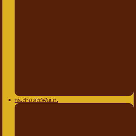
กัญชาแมว
ที่ลับเล็บแมว
คอนโดแมว
ไม้ล่อแมว
ขนมสำหรับแมว
ขนมแมวเลีย
ขนมขบเคี้ยวแมว
ทรายแมว
ทรายจากไม้ธรรมชาติ
ทรายเต้าหู้
ทรายจับตัวเบนโทไนท์
ทรายภูเขาไฟ
ทรายคริสตัล เซลิก้า
ห้องน้ำแมว
กระต่าย สัตว์ฟันแทะ
อาหารกระต่าย
หญ้ากระต่าย
อัลฟาฟ่า
เฮย์
ทีโมธี