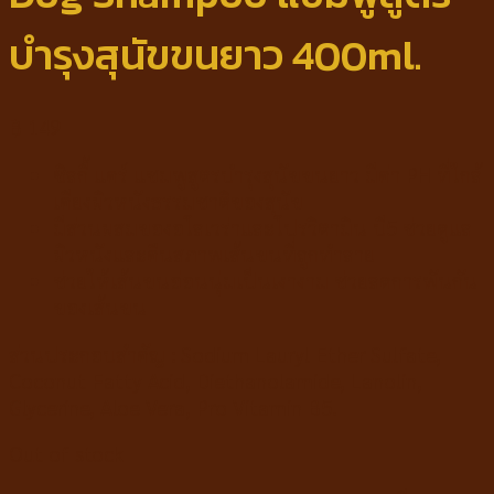
บำรุงสุนัขขนยาว 400ml.
฿
149
ซิลกี้ แคร์ แชมพูสูตรบำรุงสุนัขขนยาว มีค่า PH ที่ใกล้
เคียงผิวหนังธรรมชาติของสุนัข
มีส่วนผสมของอโลเวร่าและโปรวิตามิน บี5 ช่วยดูแล
ผิวหนังและคืนสภาพเส้นขนที่ถูกทำลาย
ช่วยให้เส้นขนอ่อนนุ่มเป็นเงางาม ช่วยลดการพันกัน
ของเส้นขน
ส่วนประกอบสำคัญ : Sodium Lauryl Ether Sulfate,
Coconut Fatty Acid, Diethanolamide, Lanolin,
Glycerine, Aloe Vera, Pro Vitamin B5.
Out of stock