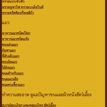
ทรายแบบจับตัว
ทรายภูเขาไฟ
ทรายเบนโทไนท์
ทรายคริสตัลหรือเซลิก้า
แมว
อาหารแมวชนิดเปียก
อาหารแมวชนิดแห้ง
ของเล่นแมว
กัญชาแมว
ที่ลับเล็บแมว
คอนโดแมว
ไม้ล่อแมว
ขนมสำหรับแมว
ขนมแมวเลีย
ขนมขบเคี้ยวแมว
ทำความสะอาด ดูแลปัญหาขนและผิวหนังสัตว์เลี้ยง
สเปรย์สมุนไพร
แชมพูสมุนไพร สัตว์เลี้ยง