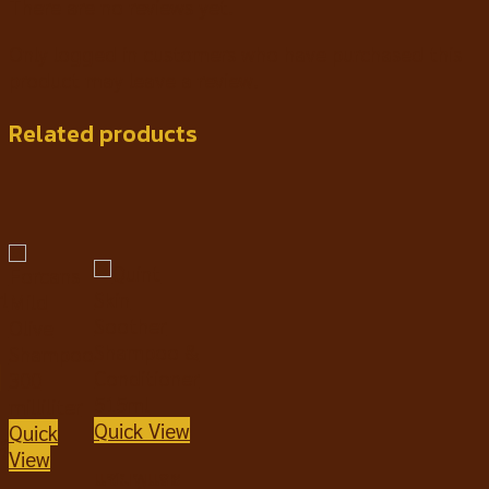
There are no reviews yet.
Only logged in customers who have purchased this
product may leave a review.
Related products
w
Quick View
Quick
์
View
แชมพูและ