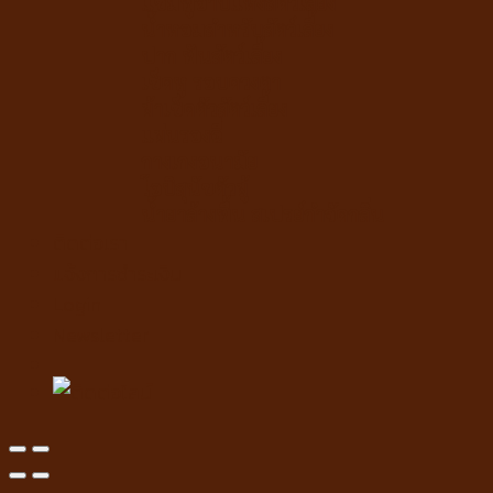
แชมพูอาบแห้งสัตว์เลี้ยง
น้ำหอมสำหรับสัตว์เลี้ยง
ปาก ฟันสัตว์เลี้ยง
เช็ดหู รอบดวงตา
ผ้าเช็ดตัวสัตว์เลี้ยง
แผ่นรองฉี่
กางเกงอนามัย
โอบิสุนัขตัวผู้
น้ำยาล้างพื้น สเปรย์กำจัดกลิ่น
ติดต่อเรา
แจ้งการชำระเงิน
Login
Newsletter