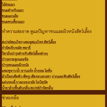
ไม้ล่อแมว
ขนมสำหรับแมว
ขนมแมวเลีย
ขนมขบเคี้ยวแมว
ทำความสะอาด ดูแลปัญหาขนและผิวหนังสัตว์เลี้ยง
สเปรย์สมุนไพร
แชมพูสมุนไพร สัตว์เลี้ยง
กำจัดเห็บหมัด พยาธิ
วิตามินบำรุงสำหรับสัตว์เลี้ยงต่างๆ
บำรุงกระดูกและข้อ
บำรุงขนและผิวหนัง
แชมพูอาบน้ำ
อาบแห้ง
น้ำหอม
โลชั่น
ผ้าเปียกเช็ดตัว
เช็ดหู เช็ดรอบดวงตา
ปากและฟันสัตว์เลี้ยง
แผ่นรองฉี่
กางเกงอนามัย
โอบิสุนัข
น้ำยาล้างพื้นดับกลิ่น
สเปรย์กำจัดกลิ่น
ช่วยเหลือ