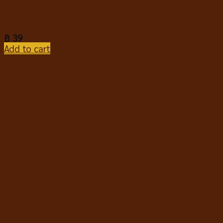
Regalos Dog Food Ocean Fish in Jelly รีกาลอส อาหาร
เปียกสุนัข แบบกระป๋อง ปลาทะเลในเยลลี่ 150g
฿
39
Add to cart