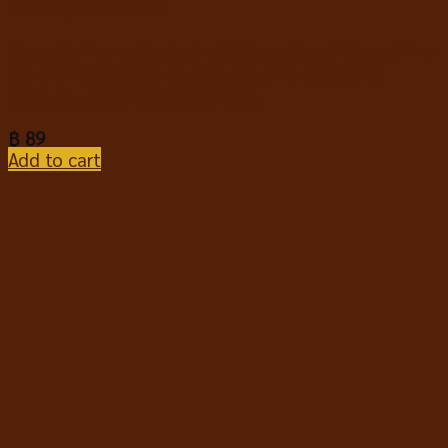
อาหารสุนัขชนิดเปียก
Moochie Home Cooked with Superfood Fit and Firm
มูชี่ อาหารเปียกสุนัข ปรุงสุกพร้อมทาน สูตรเนื้อวัว
แซลมอน และข้าวไรซ์เบอร์รี่ 255g
฿
89
Add to cart