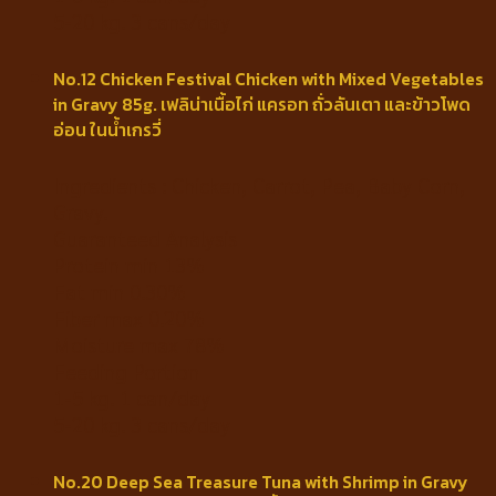
5-20 kg. 3 cans/day
No.12 Chicken Festival Chicken with Mixed Vegetables
in Gravy 85g. เฟลิน่าเนื้อไก่ แครอท ถั่วลันเตา และข้าวโพด
อ่อน ในน้ำเกรวี่
Ingredients : Chicken, Carrot, Pea, Baby Corn,
Gravy.
Guaranteed Analysis
Protein min 13%
Fat min 0.30%
Fiber max 0.20%
Moisture max 78%
Feeding Portion
1-5 kg. 1 can/day
5-20 kg. 3 cans/day
No.20 Deep Sea Treasure Tuna with Shrimp in Gravy