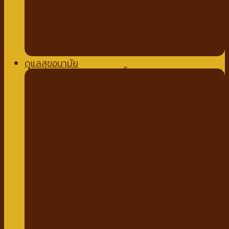
ถาดรองฉี่สุนัข
ที่นอนสัตว์เลี้ยง
อุปกรณ์สำหรับเดินทาง
กรง คอก บ้านสัตว์เลี้ยง
เสื้อผ้าสัตว์เลี้ยง
ดูแลสุขอนามัย
ปัญหาขน ผิวหนังสัตว์เลี้ยง
สเปรย์สมุนไพร
แชมพูยา
แชมพูสมุนไพร
กำจัดเห็บหมัด พยาธิ
แบบสเปรย์
แบบหยด
แป้งโรยตัว
วิตามินสำหรับสัตว์เลี้ยง
วิตามินบำรุงกระดูก ข้อ
วิตามินบำรุงขน ผิวหนัง
วิตามินบำรุงต่างๆ
ผลิตภัณฑ์ทำความสะอาดสัตว์เลี้ยง
แชมพู ครีมนวดสัตว์เลี้ยง