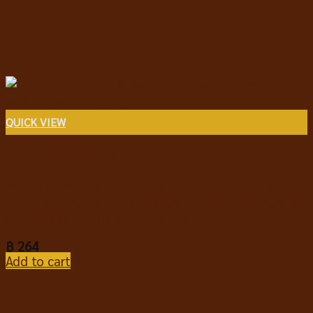
QUICK VIEW
อาหารสุนัขชนิดเปียก
Prama Complete & Balance Puppy Chicken Stew
with Colostrum (Mince) พราม่า อาหารเปียกลูกสุนัข ไก่
กับโคลอสตุ้ม เนื้อมูส 120g*12 ซอง
฿
264
Add to cart