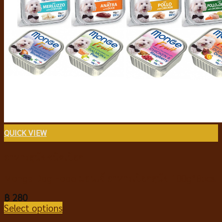
QUICK VIEW
อาหารสุนัขชนิดเปียก
Monge Dog Food มอนเจ้ อาหารเปียกสุนัข 100g*8pcs.
฿
280
Select options