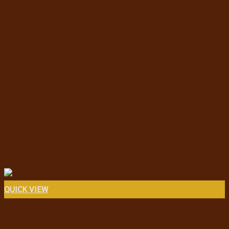
QUICK VIEW
อาหารสุนัขชนิดเปียก