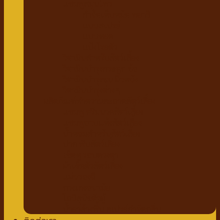
แชมพูสมุนไพร
กำจัดเห็บหมัด พยาธิ
แบบสเปรย์
แบบหยด
แป้งโรยตัว
วิตามินสำหรับสัตว์เลี้ยง
วิตามินบำรุงกระดูก ข้อ
วิตามินบำรุงขน ผิวหนัง
วิตามินบำรุงต่างๆ
ผลิตภัณฑ์ทำความสะอาดสัตว์เลี้ยง
แชมพู ครีมนวดสัตว์เลี้ยง
แชมพูอาบแห้งสัตว์เลี้ยง
น้ำหอมสำหรับสัตว์เลี้ยง
ปาก ฟันสัตว์เลี้ยง
เช็ดหู รอบดวงตา
ผ้าเช็ดตัวสัตว์เลี้ยง
แผ่นรองฉี่
กางเกงอนามัย
โอบิสุนัขตัวผู้
น้ำยาล้างพื้น สเปรย์กำจัดกลิ่น