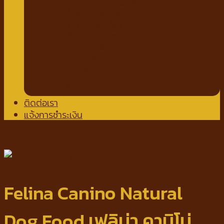
แชมพูอาบแห้งสัตว์เลี้ยง
น้ำหอมสำหรับสัตว์เลี้ยง
ปาก ฟันสัตว์เลี้ยง
เช็ดหู รอบดวงตา
ผ้าเช็ดตัวสัตว์เลี้ยง
แผ่นรองฉี่
กางเกงอนามัย
โอบิสุนัขตัวผู้
น้ำยาล้างพื้น สเปรย์กำจัดกลิ่น
ติดต่อเรา
แจ้งการชำระเงิน
Felina Canino Natural
Dog Food เฟลิน่า คานิโน่