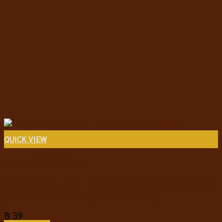
QUICK VIEW
อาหารสุนัขชนิดเปียก
Regalos Dog Food Tuna in Jelly รีกาลอส อาหารเปียก
สุนัข แบบกระป๋อง ปลาทูน่าในเยลลี่ 150g
฿
39