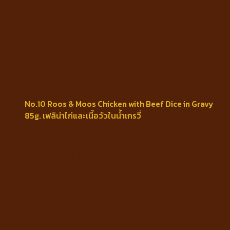
Protein min 18%
Fat min 1.30%
Fiber max 0.10%
Moisture max 76%
Feeding Portion
1-5 kg. 1 can/day
5-20 kg. 3 cans/day
No.10 Roos & Moos Chicken with Beef Dice in Gravy
85g. เฟลิน่าไก่และเนื้อวัวในน้ำเกรวี่
Ingredients : Chicken, Beef, Gravy.
Guaranteed Analysis
Protein min 20%
Fat min 0.20%
Fiber max 0.10%
Moisture max 78%
Feeding Portion
1-5 kg. 1 can/day