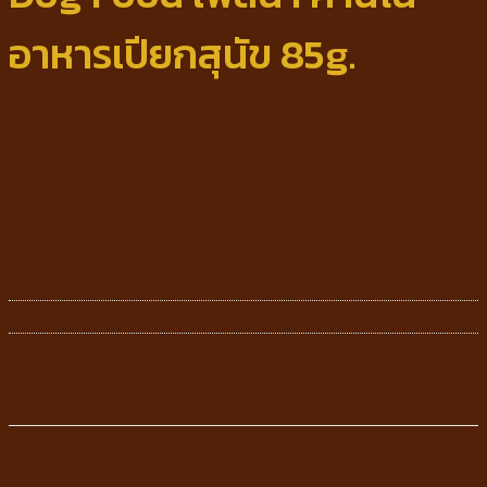
อาหารเปียกสุนัข 85g.
อาหารเปียกสุนัขเฟลิน่า เกรดพรีเมียม วัตถุดิบเกรด
เดียวกับคนทาน
เนื้อคัดพิเศษเต็มชิ้น รสชาติอร่อย มีโปรตีนและ
พลังงานสูง
มีให้เลือกหลายสูตร ไม่เติมสารปรุงแต่งหรือสารกันบูด
This product is currently out of stock and unavailable.
SKU:
N/A
Category:
อาหารสุนัขชนิดเปียก
Description
Additional information