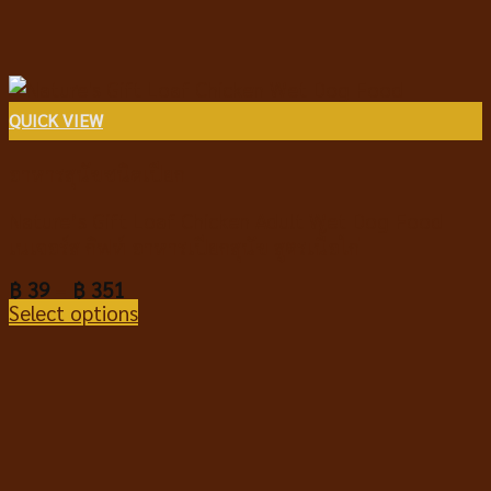
QUICK VIEW
อาหารสุนัขชนิดเปียก
Nature’s Gift Loaf Chicken Adult Wet Dog Food
เนเจอร์ส กิฟท์ อาหารเปียกสุนัข สูตรเนื้อไก่
฿
39
–
฿
351
Select options