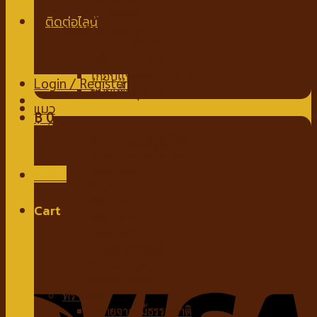
นมชนิดผง
ขนมสำหรับสุนัข
ขนมขบเคี้ยวสำหรับสุนัข
สติ๊กสำหรับสุนัข
ไก่อบแห้งสำหรับสุนัข
Login / Register
ขนมเพื่อสุขภาพ
แมว
฿
0
อาหารแมว
อาหารแมวชนิดเปียก
No products in the cart.
อาหารแมวชนิดเม็ด
ของเล่นแมว
Menu
กัญชาแมว
ที่ลับเล็บแมว
Cart
คอนโดแมว
ไม้ล่อแมว
No products in the cart.
ขนมสำหรับแมว
ขนมแมวเลีย
ขนมขบเคี้ยวแมว
ทรายแมว
ทรายจากไม้ธรรมชาติ