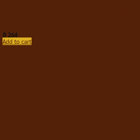
(Chunk) พราม่า อาหารเปียกสุนัข สูตรบำรุงผิวหนังและ
ขน ปลาทะเลกับมันฝรั่งและถั่วลันเตา เนื้อชิ้นในน้ำเกรวี่
120g*12 ซอง
฿
264
Add to cart