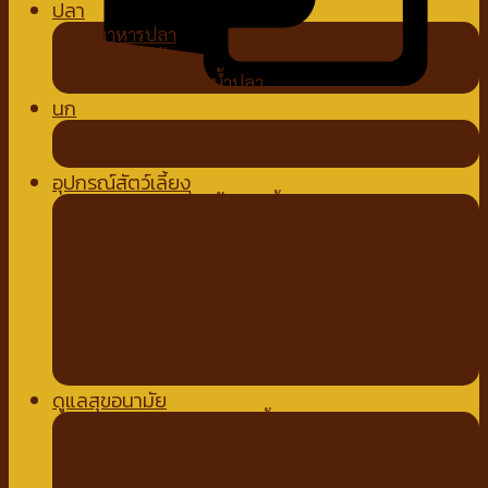
ปลา
อาหารปลา
อุปกรณ์ตู้ปลา
น้ำยาปรับสภาพน้ำปลา
นก
อาหารนก
ขนมนก
อุปกรณ์สัตว์เลี้ยง
ชามอาหาร ที่ให้น้ำสัตว์เลี้ยง
ปลอกคอ สายจูง ปลอกปาก
ที่ตัดขน ตัดเล็บ หวี
ถาดรองฉี่สุนัข
ที่นอนสัตว์เลี้ยง
อุปกรณ์สำหรับเดินทาง
กรง คอก บ้านสัตว์เลี้ยง
เสื้อผ้าสัตว์เลี้ยง
ดูแลสุขอนามัย
ปัญหาขน ผิวหนังสัตว์เลี้ยง
สเปรย์สมุนไพร
แชมพูยา