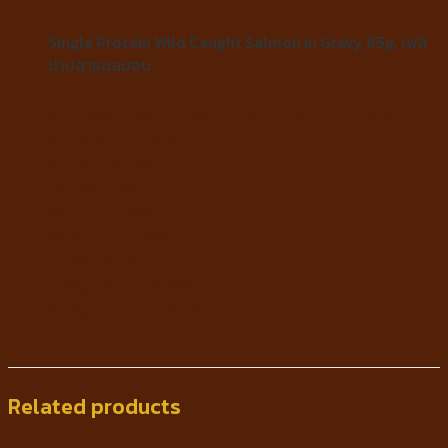
Single Protein Wild Caught Salmon in Gravy 85g. เฟลิ
น่าปลาแซลมอน
Ingredients : Salmon, Tapioca Starch, Guar Gum, Salt.
Guaranteed Analysis
Protein min 12%
Fat min 0.70%
Fiber max 0.10%
Moisture max 86%
Feeding Portion
2-4 kg. 1/2 – 1 can/day
5-6 kg. 1 – 1 1/2 cans/day
Related products