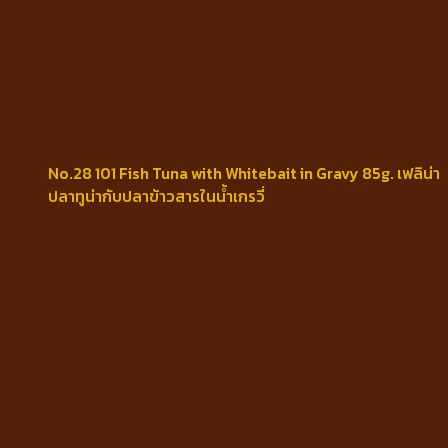
Fat min 0.20%
Fiber max 0.10%
Moisture max 78%
Feeding Portion
1-5 kg. 1 can/day
5-20 kg. 3 cans/day
No.28 101 Fish Tuna with Whitebait in Gravy 85g. เฟลิน่า
ปลาทูน่ากับปลาข้าวสารในน้ำเกรวี่
Ingredients : Tuna, Whitebait, Gravy.
guaranteed Analysis
Protein min 18%
Fat min 0.30%
Fiber max 0.10%
Moisture max 78%
Feeding Portion
1-5 kg. 1 can/day
5-20 kg. 3 cans/day