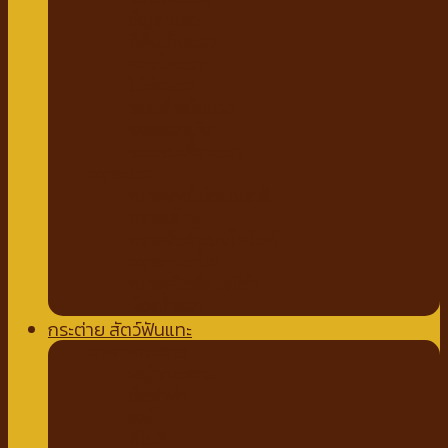
กัญชาแมว
ที่ลับเล็บแมว
คอนโดแมว
ไม้ล่อแมว
ขนมสำหรับแมว
ขนมแมวเลีย
ขนมขบเคี้ยวแมว
ทรายแมว
ทรายจากไม้ธรรมชาติ
ทรายเต้าหู้
ทรายจับตัวเบนโทไนท์
ทรายภูเขาไฟ
ทรายคริสตัล เซลิก้า
ห้องน้ำแมว
กระต่าย สัตว์ฟันแทะ
อาหารกระต่าย
หญ้ากระต่าย
อัลฟาฟ่า
เฮย์
ทีโมธี