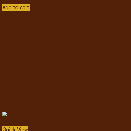
฿
240
Add to cart
Quick View