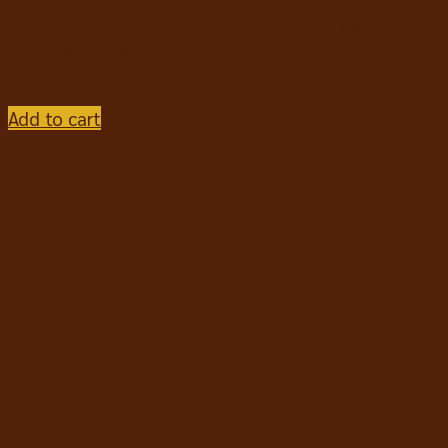
Ron Ron Strength & Balance For Adult Tuna &
Whitebait Recipe ร็องร็อง อาหารเปียกแมว สูตรบำรุงและ
ปรับสมดุล รสปลาทูน่าและปลาไวท์เบท 75g*12 ซอง
฿
300
Add to cart