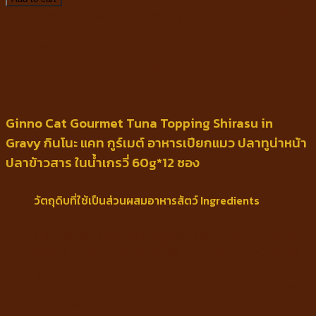
SKU:
8851111009015
Category:
อาหารแมวชนิดเปียก
Description
Additional information
Reviews (0)
Ginno Cat Gourmet Tuna Topping Shirasu in
Gravy กินโนะ แคท กูร์เมต์ อาหารเปียกแมว ปลาทูน่าหน้า
ปลาข้าวสาร ในน้ำเกรวี่ 60g*12 ซอง
วัตถุดิบที่ใช้เป็นส่วนผสมอาหารสัตว์ Ingredients
ปลาโอแตง, ปลาทูน่ามากุโระ, ปลาข้าวสาร, สารปรุง
แต่งรส, แป้งมันสำปะหลังดัดแปร, กัวร์กัม, น้ำนึ่งปลา
ทูน่า
Skipjack tuna, Maguro tuna, Shirasu, enhancer,
modified tapioca starch, guar gum, tuna