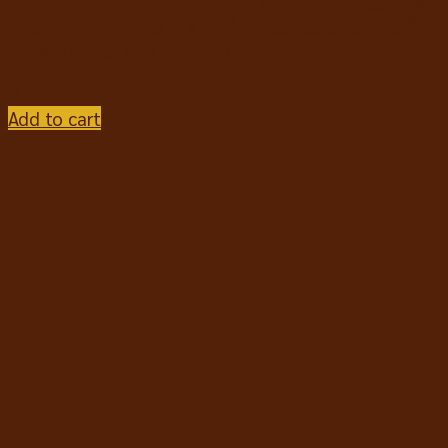
Chicken & Liver Recipe ร็องร็อง อาหารเปียกลูกแมว สูตร
เสริมสร้างการเจริญเติบโต รสเป็ดไก่และนมแพะพร้อมกึ๋น
เป็ดตับไก่ในน้ำซอส 75g*12 ซอง
฿
300
Add to cart