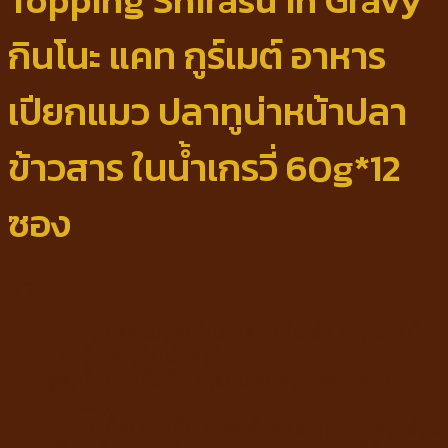
Topping Shirasu in Gravy
กินโนะ แคท กูร์เมต์ อาหาร
เปียกแมว ปลาทูน่าหน้าปลา
ข้าวสาร ในน้ำเกรวี่ 60g*12
ซอง
฿
240
อาหารเปียกแมว กินโนะ แคท กูร์เมต์ ปลาทูน่าหน้า
ปลาข้าวสาร ในน้ำเกรวี่
สูตรน้ำเกรวี่เข้มข้น ช่วยกระตุ้นความอยากอาหาร
ของแมว
ทำจากเนื้อปลาแท้ๆ อร่อยเต็มคำ สารอาหารครบถ้วน