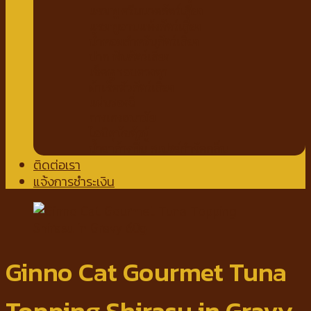
แชมพู ครีมนวดสัตว์เลี้ยง
แชมพูอาบแห้งสัตว์เลี้ยง
น้ำหอมสำหรับสัตว์เลี้ยง
ปาก ฟันสัตว์เลี้ยง
เช็ดหู รอบดวงตา
ผ้าเช็ดตัวสัตว์เลี้ยง
แผ่นรองฉี่
กางเกงอนามัย
โอบิสุนัขตัวผู้
น้ำยาล้างพื้น สเปรย์กำจัดกลิ่น
ติดต่อเรา
แจ้งการชำระเงิน
Ginno Cat Gourmet Tuna