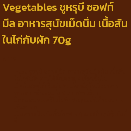
Vegetables ชูหรุบี ซอฟท์
มีล อาหารสุนัขเม็ดนิ่ม เนื้อสัน
ในไก่กับผัก 70g
฿
119
Inaba ชูหรุบี ซอฟต์ มีล อาหารสุนัขเม็ดนิ่ม เนื้อสัน
ในไก่กับผัก ทานได้ตั้งแต่อายุ 4 เดือนขึ้นไป
เม็ดนิ่มสอดไส้ครีมเลีย ตอบโจทย์สุนัขเบื่ออาหาร
ทานยาก กลิ่นหอม โภชนาการครบถ้วน
มีส่วนผสมของพรีไบโอติก ช่วยดูแลลำไส้ ระบบทาง
เดินอาหาร
เป็นเกราะป้องกันเชื้อโรคต่าง ๆ และสร้างภูมิคุ้มกันที่
ดี