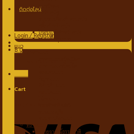
นมชนิดผง
ขนมสำหรับสุนัข
ขนมขบเคี้ยวสำหรับสุนัข
สติ๊กสำหรับสุนัข
ไก่อบแห้งสำหรับสุนัข
Login / Register
ขนมเพื่อสุขภาพ
แมว
฿
0
อาหารแมว
อาหารแมวชนิดเปียก
No products in the cart.
อาหารแมวชนิดเม็ด
ของเล่นแมว
Menu
กัญชาแมว
ที่ลับเล็บแมว
Cart
คอนโดแมว
ไม้ล่อแมว
No products in the cart.
ขนมสำหรับแมว
ขนมแมวเลีย
ขนมขบเคี้ยวแมว
ทรายแมว
ทรายจากไม้ธรรมชาติ