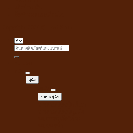
เกี่ยวกับเรา
แจ้งชำระเงิน
ข้อกำหนดและเงื่อนไข
Copyright 2026 ©
i Pet Shop
Search
for:
หน้าแรก
สุนัข
สุนัข
อาหารสุนัข
อาหารสุนัข
อาหารสุนัขชนิดเปียก
อาหารสุนัขชนิดแห้ง
นมสำหรับสัตว์เลี้ยง
นมชนิดน้ำ
นมชนิดผง