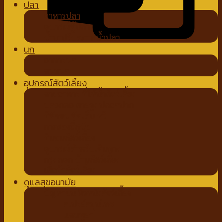
ปลา
อาหารปลา
อุปกรณ์ตู้ปลา
น้ำยาปรับสภาพน้ำปลา
นก
อาหารนก
ขนมนก
อุปกรณ์สัตว์เลี้ยง
ชามอาหาร ที่ให้น้ำสัตว์เลี้ยง
ปลอกคอ สายจูง ปลอกปาก
ที่ตัดขน ตัดเล็บ หวี
ถาดรองฉี่สุนัข
ที่นอนสัตว์เลี้ยง
อุปกรณ์สำหรับเดินทาง
กรง คอก บ้านสัตว์เลี้ยง
เสื้อผ้าสัตว์เลี้ยง
ดูแลสุขอนามัย
ปัญหาขน ผิวหนังสัตว์เลี้ยง
สเปรย์สมุนไพร
แชมพูยา