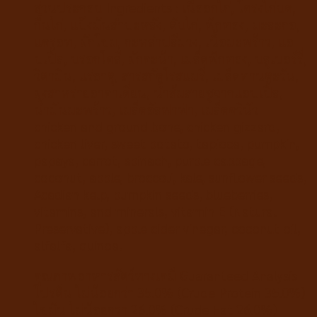
ส่วนประกอบ Ingredients : เนื้ออกไก่, โครงไก่บด,
กึ๋นไก่, แป้งมันสำปะหลัง, ตับไก่, ฟักทอง, มะละกอ,
แครอท, ผักโขม, กะหล่ำปลีม่วง, เนื้อมะพร้าว, แอ
ปเปิ้ล, บรอกโคลี, ผักคะน้า, เมล็ดฟักทอง, บลูเบอร์รี่,
วิตามิน, แร่ธาตุ, สารสกัดโรสแมรี่, เมล็ดทานตะวัน,
ผงสาหร่ายอาคาเดี่ยน, น้ำส้มสายชูจากแอปเปิ้ล,
น้ำมันมะพร้าว, เมล็ดอัลฟาฟ่า, เมล็ดควินัว
chicken and ground bone, chicken gizzard,
chicken liver, sweet potato, tapioca, pumpkin,
papaya, carrot, spinach, purple cabbage,
coconut, apple, broccoli, kale, sunflower seeds,
Acadian kelp, pumpkin seeds, blueberries,
vitamins, and minerals, vitamin E (Natural
Preservative), apple cider vinegar, coconut oil,
alfalfa, quinoa.
คุณภาพอาหารสัตว์ทางเคมี Guaranteed Analysis
โปรตีน ไม่น้อยกว่า 35.0% (Crude Protein 35.0%)
ไขมัน ไม่น้อยกว่า 26.0% (Crude Fat 26.0%)