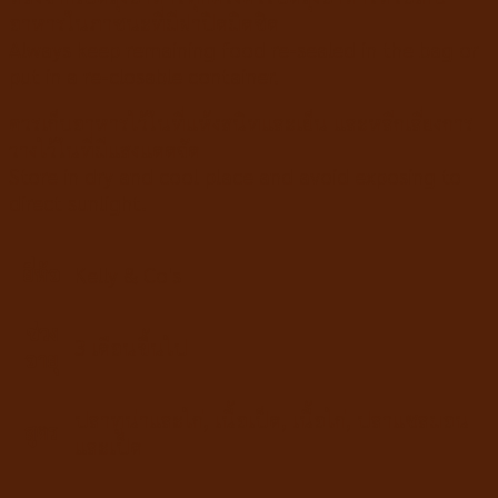
อาหารในภาชนะที่มีฝาปิดมิดชิด
Always keep remaining food re-sealed in the bag or
put in a re-closable container.
ควรเก็บอาหารไว้ในที่แห้งสนิทและเย็น และหลีกเลี่ยงการ
วางไว้ในที่มีแสงแดดจัด
Store in dry and cool place and avoid exposing to
direct sunlight.
ยี่ห้อ
Kelly & Co's
ช่วง
3 เดือนขึ้นไป
อายุ
ปลาทูน่าและไก่
,
เนื้อเป็ด
,
เนื้อไก่
,
ปลาแซลมอน
สูตร
และเป็ด