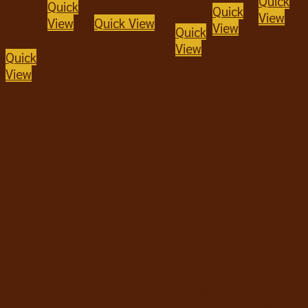
Quick
Quick
Quick
View
View
Quick View
View
Quick
อาหาร
View
อาหาร
อาหารสุนัข
อาหาร
Quick
สุนัขชนิด
สุนัข
ชนิดแห้ง
สุนัข
View
อาหาร
แห้ง
ชนิดแห้ง
ชนิด
สุนัข
Monge Mini
อาหาร
แห้ง
Taste of
ชนิด
Prama
Adult Rich in
สุนัข
the Wild
แห้ง
Delicacy
chicken อาหาร
Royal
ชนิด
Wetland
Holistic
สุนัขโตพันธุ์เล็ก
Canin
แห้ง
Royal
Canine
e
Lamb &
สูตรไก่
Medium
Canin
Roasted
Rice
Kelly &
Puppy
Mini
Fowl
Recipe
Co’s
โรยัลคา
Indoor
Dog
Dog
Raw
นิน
Senior
Food เว
n
Food
Coated
อาหาร
โรยัล
แลนด์
พราม่า
Freeze
ลูกสุนัข
คานิน
สูตรเนื้อ
ข
อาหาร
Dried
พันธุ์
อาหาร
เป็ด
สุนัขโฮลิ
Grass-
กลาง
สุนัขสูง
1แถม1
สติก สูตร
Fed
15kg.
วัย
680g.*2