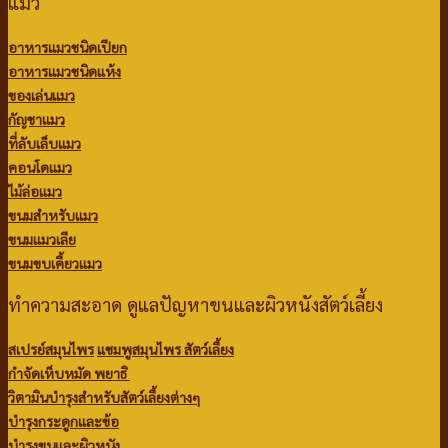
แมว
อาหารแมวชนิดเปียก
อาหารแมวชนิดแห้ง
ของเล่นแมว
กัญชาแมว
ที่ลับเล็บแมว
คอนโดแมว
ไม้ล่อแมว
ขนมสำหรับแมว
ขนมแมวเลีย
ขนมขบเคี้ยวแมว
ทำความสะอาด ดูแลปัญหาขนและผิวหนังสัตว์เลี้ยง
สเปรย์สมุนไพร
แชมพูสมุนไพร สัตว์เลี้ยง
กำจัดเห็บหมัด พยาธิ
วิตามินบำรุงสำหรับสัตว์เลี้ยงต่างๆ
บำรุงกระดูกและข้อ
บำรุงขนและผิวหนัง