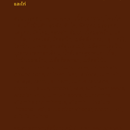
และไก่
ส่วนประกอบ Ingredients : เนื้อปลาทูน่า, โครงไก่
บด, แป้งมันสำปะหลัง, ตับไก่, ฟักทอง, มะละกอ,
แครอท, ผักโขม, กะหล่ำปลีม่วง, เนื้อมะพร้าว, แอ
ปเปิ้ล, บรอกโคลี, ผักคะน้า, เมล็ดฟักทอง, บลูเบอร์รี่,
วิตามิน, แร่ธาตุ, สารสกัดโรสแมรี่, เมล็ดทานตะวัน,
ผงสาหร่ายอาคาเดี่ยน, น้ำส้มสายชูจากแอปเปิ้ล,
น้ำมันมะพร้าว, เมล็ดอัลฟาฟ่า, เมล็ดควินัว
tuna, chicken and ground bone, chicken and
ground bone, chicken liver, tapioca, pumpkin,
papaya, carrot, spinach, purple cabbage,
coconut, apple, broccoli, kale, sunflower seeds,
Acadian kelp, pumpkin seeds, blueberries,
vitamins and minerals, vitamin E (Natural
Preservative), apple cider vinegar, coconut oil,
alfalfa, quinoa.
คุณภาพอาหารสัตว์ทางเคมี Guaranteed Analysis