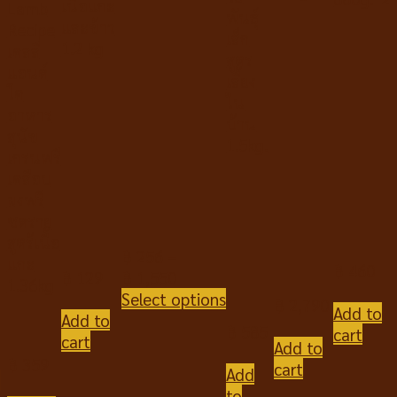
เนื้อแกะ
Lamb
พันธุ์
และข้าว
Recipe
เล็ก
1.2 kg
เคลลี่
สูตร
แอนด์
เลี้ยง
โค
ใน
อาหาร
บ้าน
สุนัข
1.5kg.
เกรนฟรี
เคลือบ
ผงฟรี
ซดราย
สูตร้เนื้อ
฿
256
–
แกะ
฿
460
฿
129
฿
1,550
1.36kg
Select options
฿
2,790
Add to
Add to
฿
585
cart
cart
Add to
฿
359
cart
Add
o
to