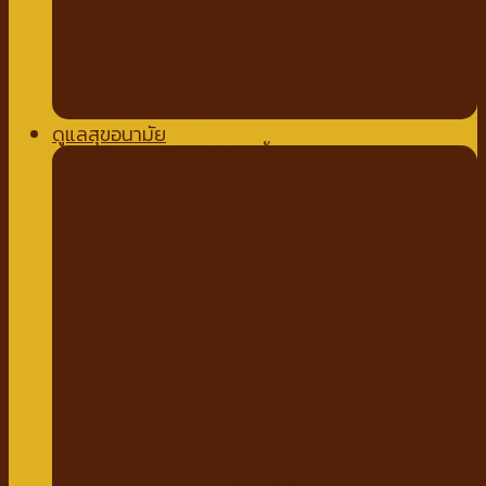
ถาดรองฉี่สุนัข
ที่นอนสัตว์เลี้ยง
อุปกรณ์สำหรับเดินทาง
กรง คอก บ้านสัตว์เลี้ยง
เสื้อผ้าสัตว์เลี้ยง
ดูแลสุขอนามัย
ปัญหาขน ผิวหนังสัตว์เลี้ยง
สเปรย์สมุนไพร
แชมพูยา
แชมพูสมุนไพร
กำจัดเห็บหมัด พยาธิ
แบบสเปรย์
แบบหยด
แป้งโรยตัว
วิตามินสำหรับสัตว์เลี้ยง
วิตามินบำรุงกระดูก ข้อ
วิตามินบำรุงขน ผิวหนัง
วิตามินบำรุงต่างๆ
ผลิตภัณฑ์ทำความสะอาดสัตว์เลี้ยง
แชมพู ครีมนวดสัตว์เลี้ยง