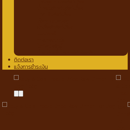
แชมพูอาบแห้งสัตว์เลี้ยง
น้ำหอมสำหรับสัตว์เลี้ยง
ปาก ฟันสัตว์เลี้ยง
เช็ดหู รอบดวงตา
ผ้าเช็ดตัวสัตว์เลี้ยง
แผ่นรองฉี่
กางเกงอนามัย
โอบิสุนัขตัวผู้
น้ำยาล้างพื้น สเปรย์กำจัดกลิ่น
ติดต่อเรา
แจ้งการชำระเงิน