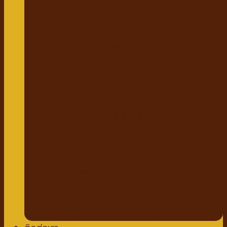
แชมพูสมุนไพร
กำจัดเห็บหมัด พยาธิ
แบบสเปรย์
แบบหยด
แป้งโรยตัว
วิตามินสำหรับสัตว์เลี้ยง
วิตามินบำรุงกระดูก ข้อ
วิตามินบำรุงขน ผิวหนัง
วิตามินบำรุงต่างๆ
ผลิตภัณฑ์ทำความสะอาดสัตว์เลี้ยง
แชมพู ครีมนวดสัตว์เลี้ยง
แชมพูอาบแห้งสัตว์เลี้ยง
น้ำหอมสำหรับสัตว์เลี้ยง
ปาก ฟันสัตว์เลี้ยง
เช็ดหู รอบดวงตา
ผ้าเช็ดตัวสัตว์เลี้ยง
แผ่นรองฉี่
กางเกงอนามัย
โอบิสุนัขตัวผู้
น้ำยาล้างพื้น สเปรย์กำจัดกลิ่น