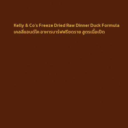
กาก ไม่มากกว่า 2.0% (Crude Fiber 2.0%)
ความชื้น ไม่มากกว่า 5.0% (Moisture 5.0%)
Kelly & Co’s Freeze Dried Raw Dinner Duck Formula
เคลลี่แอนด์โค อาหารบาร์ฟฟรีซดราย สูตรเนื้อเป็ด
ส่วนประกอบ Ingredients : เนื้อเป็ด, โครงเป็ดบด,
ตับเป็ด, กึ๋นเป็ด, แป้งมันสำปะหลัง, ฟักทอง,
มะละกอ, แครอท, ผักโขม, กะหล่ำปลีม่วง, เนื้อ
มะพร้าว, แอปเปิ้ล, บรอกโคลี, ผักคะน้า, เมล็ด
ฟักทอง, บลูเบอร์รี่, วิตามิน, แร่ธาตุ, สารสกัดโรสแมรี่,
เมล็ดทานตะวัน, ผงสาหร่ายอาคาเดี่ยน, น้ำส้มสายชู
จากแอปเปิ้ล, น้ำมันมะพร้าว, เมล็ดอัลฟาฟ่า, เมล็ดค
วินัว
duck and ground bone, duck gizzard, duck liver,
sweet potato, tapioca, pumpkin, papaya,
carrot, spinach, purple cabbage, coconut, apple,
broccoli, kale, sunflower seeds, Acadian kelp,