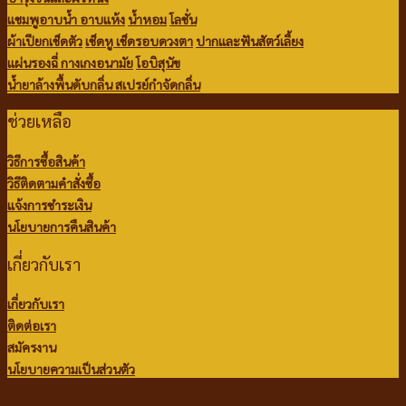
แชมพูอาบน้ำ
อาบแห้ง
น้ำหอม
โลชั่น
ผ้าเปียกเช็ดตัว
เช็ดหู เช็ดรอบดวงตา
ปากและฟันสัตว์เลี้ยง
แผ่นรองฉี่
กางเกงอนามัย
โอบิสุนัข
น้ำยาล้างพื้นดับกลิ่น
สเปรย์กำจัดกลิ่น
ช่วยเหลือ
วิธีการซื้อสินค้า
วิธีติดตามคำสั่งซื้อ
แจ้งการชำระเงิน
นโยบายการคืนสินค้า
เกี่ยวกับเรา
เกี่ยวกับเรา
ติดต่อเรา
สมัครงาน
นโยบายความเป็นส่วนตัว