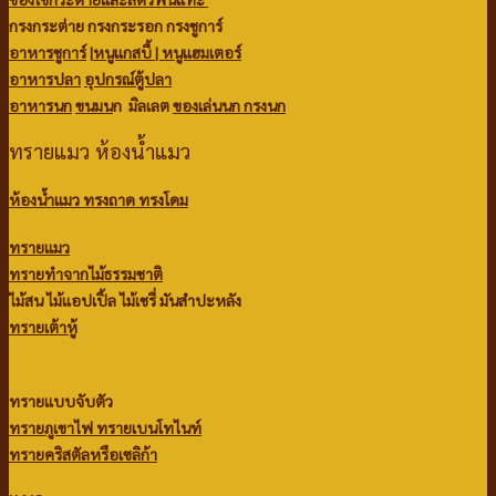
กรงกระต่าย กรงกระรอก กรงชูการ์
อาหารชูการ์
|
หนูแกสบี้ |
หนูแฮมเตอร์
อาหารปลา
อุปกรณ์ตู้ปลา
อาหารนก
ขนมน
ก มิลเลต
ของเล่นนก
กรงนก
ทรายแมว ห้องน้ำแมว
ห้องน้ำแมว ทรงถาด ทรงโดม
ทรายแมว
ทรายทำจากไม้ธรรมชาติ
ไม้สน
ไม้แอปเปิ้ล
ไม้เชรี่ มันสำปะหลัง
ทรายเต้าหู้
ทรายแบบจับตัว
ทรายภูเขาไฟ
ทรายเบนโทไนท์
ทรายคริสตัลหรือเซลิก้า