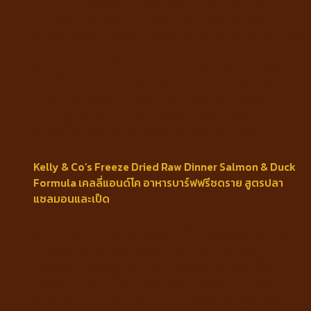
pumpkin seeds, blueberries, vitamins, and
minerals, vitamin E (Natural Preservative),
apple cider vinegar, coconut oil, alfalfa, quinoa.
คุณภาพอาหารสัตว์ทางเคมี Guaranteed Analysis
โปรตีน ไม่น้อยกว่า 38.0% (Crude Protein 38.0%)
ไขมัน ไม่น้อยกว่า 16.0% (Crude Fat 16.0%)
กาก ไม่มากกว่า 2.0% (Crude Fiber 2.0%)
ความชื้น ไม่มากกว่า 5.0% (Moisture 5.0%)
Kelly & Co’s Freeze Dried Raw Dinner Salmon & Duck
Formula เคลลี่แอนด์โค อาหารบาร์ฟฟรีซดราย สูตรปลา
แซลมอนและเป็ด
ส่วนประกอบ Ingredients : เนื้อปลาแซลมอน, โครง
เป็ดบด, แป้งมันสำปะหลัง, ตับเป็ด, ฟักทอง,
มะละกอ, แครอท, ผักโขม, กะหล่ำปลีม่วง, เนื้อ
มะพร้าว, แอปเปิ้ล, บรอกโคลี, ผักคะน้า, เมล็ด
ฟักทอง, บลูเบอร์รี่, วิตามิน, แร่ธาตุ, สารสกัดโรสแมรี่,