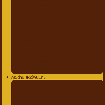
กัญชาแมว
ที่ลับเล็บแมว
คอนโดแมว
ไม้ล่อแมว
ขนมสำหรับแมว
ขนมแมวเลีย
ขนมขบเคี้ยวแมว
ทรายแมว
ทรายจากไม้ธรรมชาติ
ทรายเต้าหู้
ทรายจับตัวเบนโทไนท์
ทรายภูเขาไฟ
ทรายคริสตัล เซลิก้า
ห้องน้ำแมว
กระต่าย สัตว์ฟันแทะ
อาหารกระต่าย
หญ้ากระต่าย
อัลฟาฟ่า
เฮย์
ทีโมธี