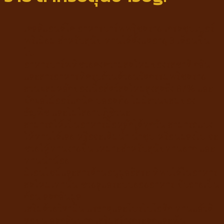
เคลลี่แอนด์โค อาหารบาร์ฟฟรีซดราย เกรดซุปเปอร์
พรีเมี่ยม สำหรับสุนัข ทานได้ตั้งแต่อายุ 3 เดือนขึ้น
ไป
อาหารบาร์ฟที่ช่วยคงความสดใหม่ของรสชาติ กลิ่น
และสารอาหารที่ครบถ้วนด้วยนวัตกรรมฟรีซดราย
ส่วนผสมหลักของเนื้อสัตว์สดใหม่สูงสุดถึง 87% และ
ผักผลไม้ออร์แกนิค ปลอดภัย ไม่มีส่วนผสมของ
ธัญพืช และไม่ใส่ยาปฏิชีวนะ
สามารถให้เป็นอาหารมื้อหลักได้ทุกวัน สามารถแบ่ง
ให้ทานได้เลย หรือจะเติมน้ำ น้ำซุป หรือนมลงไป จะ
ช่วยให้ทานง่ายขึ้น เหมาะสำหรับสุนัขทานยาก และ
ทานน้ำน้อย
มีเอนไซม์และสารต้านอนุมูลอิสระ ที่พบได้ในอาหาร
สดใหม่เท่านั้น ช่วยดูแลระบบย่อยอาหาร ขับถ่ายเป็น
ก้อน ลดกลิ่นมูล
เสริมด้วยวิตามิน แร่ธาตุและโปรไบโอติก ทานแล้วดี
ต่อขน ลดกลิ่นปาก เสริมสร้างกระดูกและฟัน