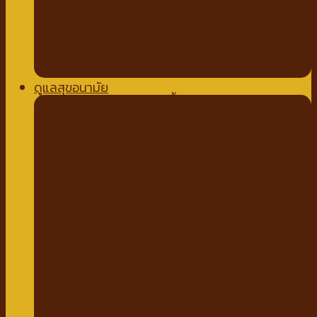
ถาดรองฉี่สุนัข
ที่นอนสัตว์เลี้ยง
อุปกรณ์สำหรับเดินทาง
กรง คอก บ้านสัตว์เลี้ยง
เสื้อผ้าสัตว์เลี้ยง
ดูแลสุขอนามัย
ปัญหาขน ผิวหนังสัตว์เลี้ยง
สเปรย์สมุนไพร
แชมพูยา
แชมพูสมุนไพร
กำจัดเห็บหมัด พยาธิ
แบบสเปรย์
แบบหยด
แป้งโรยตัว
วิตามินสำหรับสัตว์เลี้ยง
วิตามินบำรุงกระดูก ข้อ
วิตามินบำรุงขน ผิวหนัง
วิตามินบำรุงต่างๆ
ผลิตภัณฑ์ทำความสะอาดสัตว์เลี้ยง
แชมพู ครีมนวดสัตว์เลี้ยง