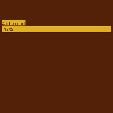
อาหารแมวเฉพาะทาง พัฒนาโดยสัตวแพทย์ สูตรบำรุงลด
ขนร่วง 1kg
฿
239
Add to cart
-17%