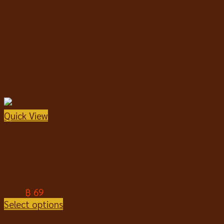
Quick View
อาหารแมวชนิดเม็ด
Moochie Cat Kibble Longevity Digestive Tuna Flavor
มูชี่ อาหารเม็ดแมว สูตรเสริมระบบย่อยอาหาร รสปลาทูน่า
฿
79
฿
69
Select options