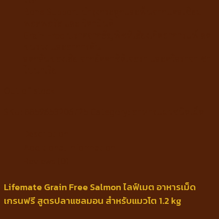
Bone Support บำรุงกระดูกและฟันจากแคลเซียม
ฟอสฟอรัส และ วิตามินดี
Grain Free ปราศจากธัญพืชที่เสี่ยงเกิดอาการแพ้ ลด
ขนร่วง และอาการคัน
ลดกลิ่นของเสีย จากยัคคาชิดิเจอร่า และควิลราจา ซา
โปนาเรีย
Out of stock
SKU:
8859653206725
Category:
อาหารแมวชนิดเม็ด
Description
Additional information
Reviews (0)
Lifemate Grain Free Salmon ไลฟ์เมต อาหารเม็ด
เกรนฟรี สูตรปลาแซลมอน สำหรับแมวโต 1.2 kg