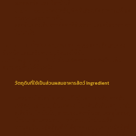
ฟอสฟอรัส และ วิตามินดี
Grain Free ปราศจากธัญพืชที่เสี่ยงเกิดอาการแพ้ ลด
ขนร่วง และอาการคัน
ลดกลิ่นของเสีย จากยัคคาชิดิเจอร่า และควิลราจา ซา
โปนาเรีย
Salmon oil น้ำมันปลาแซลมอน
ช่วยลดการอักเสบของ
ผิวหนัง และเสริมความแข็งแรงให้ผิว
Sunflower Seed Oil น้ำมันเมล็ดดอกทานตะวัน
เพิ่ม
ความชุ่มชื้นให้ผิวหนัง
วัตถุดิบที่ใช้เป็นส่วนผสมอาหารสัตว์ Ingredient
แซลมอนไฮโดรไลเซท, แป้งมันสาปะหลัง, กากถั่ว
เหลือง, ปลาป่น, มันเทศผง, โปรตีนถั่วลันเตา, ปาล์ม
สเตียริน, ไขมันวัว, สารปรุงแต่งกลิ่นรส, เซลลูโลสผง,
น้ามันปลาแซลมอน, ปลาโอผง, น้ามันเมล็ด
ทานตะวัน, ผลิตภัณฑ์ที่ได้จากกระบวนการหมักยีสต์,
วิตามิน, แร่ธาตุ, โคลีนคลอไรด์, เมล็ดไซเลียมฮัสค์ผง,