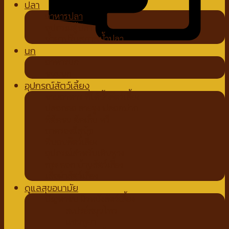
ปลา
อาหารปลา
อุปกรณ์ตู้ปลา
น้ำยาปรับสภาพน้ำปลา
นก
อาหารนก
ขนมนก
อุปกรณ์สัตว์เลี้ยง
ชามอาหาร ที่ให้น้ำสัตว์เลี้ยง
ปลอกคอ สายจูง ปลอกปาก
ที่ตัดขน ตัดเล็บ หวี
ถาดรองฉี่สุนัข
ที่นอนสัตว์เลี้ยง
อุปกรณ์สำหรับเดินทาง
กรง คอก บ้านสัตว์เลี้ยง
เสื้อผ้าสัตว์เลี้ยง
ดูแลสุขอนามัย
ปัญหาขน ผิวหนังสัตว์เลี้ยง
สเปรย์สมุนไพร
แชมพูยา