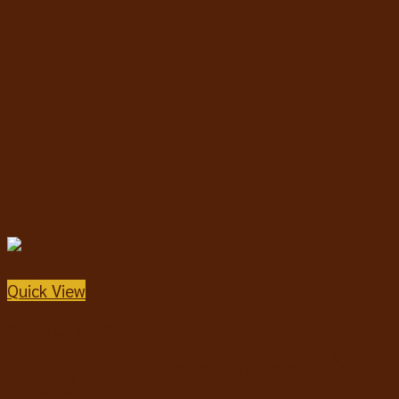
Quick View
อาหารแมวชนิดเม็ด
Hill’s Adult 7+ Indoor ฮิลล์ อาหารแมวอายุ 7 ปีขึ้นไป
สูตรแมวเลี้ยงในบ้าน1.58kg.