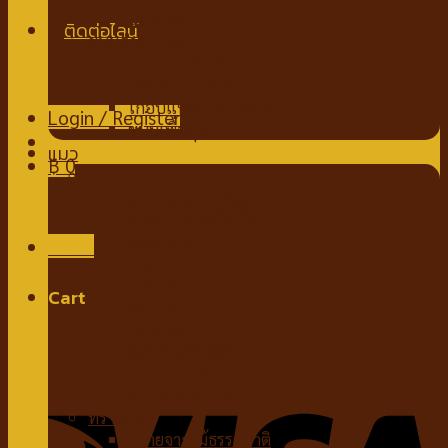
นมชนิดผง
ขนมสำหรับสุนัข
ขนมขบเคี้ยวสำหรับสุนัข
สติ๊กสำหรับสุนัข
ไก่อบแห้งสำหรับสุนัข
Login / Register
ขนมเพื่อสุขภาพ
แมว
฿
0
อาหารแมว
อาหารแมวชนิดเปียก
No products in the cart.
อาหารแมวชนิดเม็ด
ของเล่นแมว
Menu
กัญชาแมว
ที่ลับเล็บแมว
Cart
คอนโดแมว
ไม้ล่อแมว
No products in the cart.
ขนมสำหรับแมว
ขนมแมวเลีย
ขนมขบเคี้ยวแมว
ทรายแมว
ทรายจากไม้ธรรมชาติ