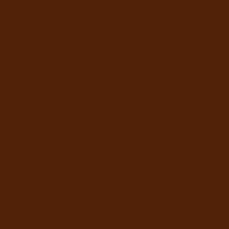
ไดแคลเซียมฟอสเฟต, ทอรีน, ฟรุกโตโอลิโกแซคคา
ไรด์, โพแทสเซียมคลอไรด์, เมไทโอนีน, แอล-ไลซีน,
โพรไบโอติก, น้ามันดอกอีฟนิ่งพรีมโรส, สารปรุงแต่ง
อาหารสัตว์, เอนไซม์, สารถนอมคุณภาพอาหารสัตว์,
แครอทผง, เบอร์รี่รวมผง(บลูเบอร์รี่ แครนเบอร์รี่ รา
สพ์เบอร์รี่ สตรอเบอร์รี่ มัลเบอร์รี่), ถั่วลันเตา, สารสกัด
ยัคคาชิดิเจอร่า, สารสกัดจากควิลราจา
ซาโปนาเรีย
Salmon hydrolysate, cassava starch, soybean
meal, fish meal, sweet potato powder, pea
protein, palm stearin, beef fat, flavoring,
cellulose powder, salmon fish oil, bonito
powder, sunflower seed oil, yeast fermentation
products, vitamins, minerals, choline chloride,
psyllium husk powder, dicalcium phosphate,
taurine, fructooligosaccharide, potassium
chloride, methionine, L-lysine, probiotics,
evening primrose oil, feed additives, enzymes,