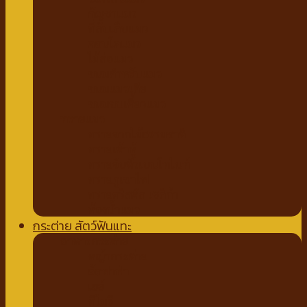
กัญชาแมว
ที่ลับเล็บแมว
คอนโดแมว
ไม้ล่อแมว
ขนมสำหรับแมว
ขนมแมวเลีย
ขนมขบเคี้ยวแมว
ทรายแมว
ทรายจากไม้ธรรมชาติ
ทรายเต้าหู้
ทรายจับตัวเบนโทไนท์
ทรายภูเขาไฟ
ทรายคริสตัล เซลิก้า
ห้องน้ำแมว
กระต่าย สัตว์ฟันแทะ
อาหารกระต่าย
หญ้ากระต่าย
อัลฟาฟ่า
เฮย์
ทีโมธี