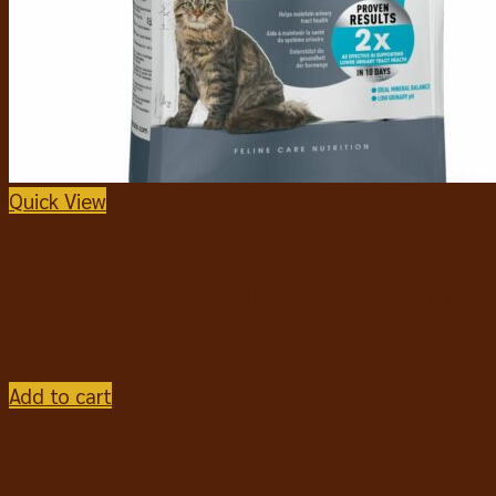
Quick View
อาหารแมวชนิดเม็ด
Royal Canin Urinary Care โรยัลคานิน อาหารแมว สูตรลด
การเกิดนิ่ว 10kg.
฿
3,090
Add to cart