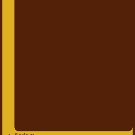
แชมพูสมุนไพร
กำจัดเห็บหมัด พยาธิ
แบบสเปรย์
แบบหยด
แป้งโรยตัว
วิตามินสำหรับสัตว์เลี้ยง
วิตามินบำรุงกระดูก ข้อ
วิตามินบำรุงขน ผิวหนัง
วิตามินบำรุงต่างๆ
ผลิตภัณฑ์ทำความสะอาดสัตว์เลี้ยง
แชมพู ครีมนวดสัตว์เลี้ยง
แชมพูอาบแห้งสัตว์เลี้ยง
น้ำหอมสำหรับสัตว์เลี้ยง
ปาก ฟันสัตว์เลี้ยง
เช็ดหู รอบดวงตา
ผ้าเช็ดตัวสัตว์เลี้ยง
แผ่นรองฉี่
กางเกงอนามัย
โอบิสุนัขตัวผู้
น้ำยาล้างพื้น สเปรย์กำจัดกลิ่น