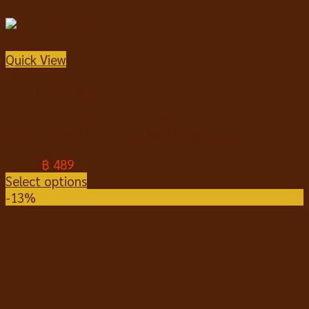
Quick View
อาหารแมวชนิดเม็ด
Buzz Advanced Nutrition Premium Cat Food
Weight+ บัซซ์ อาหารแมว พรีเมี่ยม สูตรเพิ่มน้ำหนัก
฿
589
฿
489
Select options
-13%