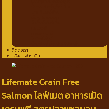
แชมพูอาบแห้งสัตว์เลี้ยง
น้ำหอมสำหรับสัตว์เลี้ยง
ปาก ฟันสัตว์เลี้ยง
เช็ดหู รอบดวงตา
ผ้าเช็ดตัวสัตว์เลี้ยง
แผ่นรองฉี่
กางเกงอนามัย
โอบิสุนัขตัวผู้
น้ำยาล้างพื้น สเปรย์กำจัดกลิ่น
ติดต่อเรา
แจ้งการชำระเงิน
Lifemate Grain Free
Salmon ไลฟ์เมต อาหารเม็ด