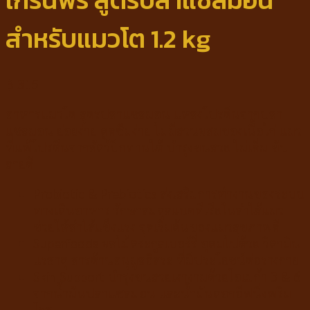
เกรนฟรี สูตรปลาแซลมอน
สำหรับแมวโต 1.2 kg
฿
315
อาหารแมวโต สูตรปลาแซลมอน แหล่งโปรตีนจากปลา
แซลมอน ย่อยง่าย ดูดซึมง่าย ไม่มีส่วนผสมของเนื้อไก่ แมว
ที่แพ้โปรตีนจากสัตว์ปีกทานได้ บำรุงขนสวย ไม่เค็ม ขับ
ถ่ายดี
Probiotic & Prebiotics ส่งเสริมการทำงานของระบบ
ทางเดินอาหาร รักษาสมดุลแบคทีเรียในลำไส้แมว
ช่วยให้ลำไส้แข็งแรง จุดเริ่มต้นของแมวสุขภาพดี
Superfoods ผลไม้ตระกูลเบอร์รี่ อุดมไปด้วย วิตามิน
แร่ธาตุ สารต้านอนุมูลอิสระ ที่มีประโยชน์ต่อร่างกาย
Skin Support บำรุงขนสวยเงางามด้วยโอเมก้า 3 & 6
จากน้ำมันปลาแซลมอน และน้ำมันดอกอีฟนิ่งพริม
โรส