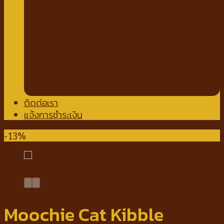
แชมพูอาบแห้งสัตว์เลี้ยง
น้ำหอมสำหรับสัตว์เลี้ยง
ปาก ฟันสัตว์เลี้ยง
เช็ดหู รอบดวงตา
ผ้าเช็ดตัวสัตว์เลี้ยง
แผ่นรองฉี่
กางเกงอนามัย
โอบิสุนัขตัวผู้
น้ำยาล้างพื้น สเปรย์กำจัดกลิ่น
ติดต่อเรา
แจ้งการชำระเงิน
-13%
Moochie Cat Kibble