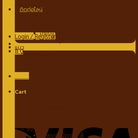
นมชนิดผง
ขนมสำหรับสุนัข
ขนมขบเคี้ยวสำหรับสุนัข
สติ๊กสำหรับสุนัข
ไก่อบแห้งสำหรับสุนัข
Login / Register
ขนมเพื่อสุขภาพ
แมว
฿
0
อาหารแมว
อาหารแมวชนิดเปียก
No products in the cart.
อาหารแมวชนิดเม็ด
ของเล่นแมว
Menu
กัญชาแมว
ที่ลับเล็บแมว
Cart
คอนโดแมว
ไม้ล่อแมว
No products in the cart.
ขนมสำหรับแมว
ขนมแมวเลีย
ขนมขบเคี้ยวแมว
ทรายแมว
ทรายจากไม้ธรรมชาติ