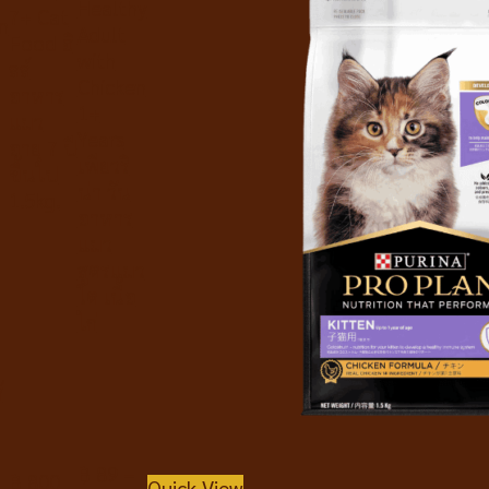
Healthy
7+ Cat
n
Adult
Food ฮิ
with
ลล์
Chicken
อาหาร
1+
แมว
Years
อายุ 7 ปี
เพียวริ
ขึ้นไป
น่า วัน
1.5kg.
อาหาร
แมว
สูตรแมว
โต เนื้อ
ไก่
้
฿
89
–
฿
800
Quick View