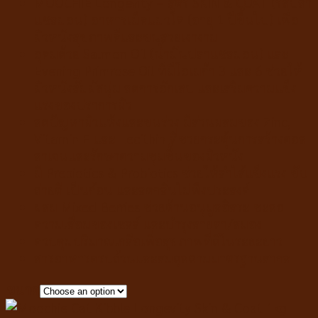
MOOCHIE Longevity – สูตร SKIN & COAT (รสปลา
แซลมอน)
อาหารเม็ดแมวโต (อายุ 1 ปีขึ้นไป) เพื่อ
ผิวหนังสุขภาพดีและขนสวยเงางาม
อุดมด้วย Salmon Oil (น้ำมันปลาแซลมอน) และ
Evening Primrose Oil ที่มีโอเมก้า 3 และ 6 ช่วยให้
ผิวหนังสัมผัสนุ่ม ลดการอักเสบ และเสริมความแข็ง
แรงของปราการผิว
ลดปัญหาผิวแห้งและขนร่วง มีส่วนผสมของ Zinc,
Vitamin E และ Lecithin ที่ช่วยกระตุ้นการสร้างคอล
ลาเจนและรักษาความชุ่มชื้นของผิวหนัง
มี Prebiotics & Probiotics ช่วยให้ลำไส้แข็งแรง ขับ
ถ่ายดี เป็นก้อน และลดกลิ่นไม่พึงประสงค์
ผสม Mixed Berries ช่วยต้านอนุมูลอิสระ ชะลอ
ความเสื่อมของเซลล์ และบำรุงสายตา/สมอง
ควบคุมปริมาณเกลือเพื่อสุขภาพที่ดีในระยะยาว
สารอาหารครบถ้วนและสมดุลตามมาตรฐานสากล
ขนาด