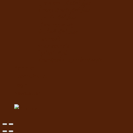
แชมพูอาบแห้งสัตว์เลี้ยง
น้ำหอมสำหรับสัตว์เลี้ยง
ปาก ฟันสัตว์เลี้ยง
เช็ดหู รอบดวงตา
ผ้าเช็ดตัวสัตว์เลี้ยง
แผ่นรองฉี่
กางเกงอนามัย
โอบิสุนัขตัวผู้
น้ำยาล้างพื้น สเปรย์กำจัดกลิ่น
ติดต่อเรา
แจ้งการชำระเงิน
Login
Newsletter