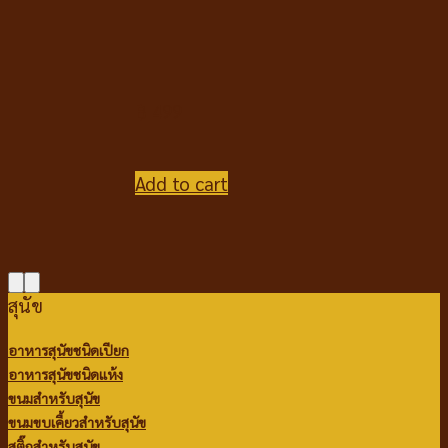
฿
499
Add to cart
สุนัข
อาหารสุนัขชนิดเปียก
อาหารสุนัขชนิดแห้ง
ขนมสำหรับสุนัข
ขนมขบเคี้ยวสำหรับสุนัข
สติ๊กสำหรับสุนัข