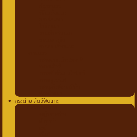
กัญชาแมว
ที่ลับเล็บแมว
คอนโดแมว
ไม้ล่อแมว
ขนมสำหรับแมว
ขนมแมวเลีย
ขนมขบเคี้ยวแมว
ทรายแมว
ทรายจากไม้ธรรมชาติ
ทรายเต้าหู้
ทรายจับตัวเบนโทไนท์
ทรายภูเขาไฟ
ทรายคริสตัล เซลิก้า
ห้องน้ำแมว
กระต่าย สัตว์ฟันแทะ
อาหารกระต่าย
หญ้ากระต่าย
อัลฟาฟ่า
เฮย์
ทีโมธี