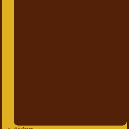
แชมพูสมุนไพร
กำจัดเห็บหมัด พยาธิ
แบบสเปรย์
แบบหยด
แป้งโรยตัว
วิตามินสำหรับสัตว์เลี้ยง
วิตามินบำรุงกระดูก ข้อ
วิตามินบำรุงขน ผิวหนัง
วิตามินบำรุงต่างๆ
ผลิตภัณฑ์ทำความสะอาดสัตว์เลี้ยง
แชมพู ครีมนวดสัตว์เลี้ยง
แชมพูอาบแห้งสัตว์เลี้ยง
น้ำหอมสำหรับสัตว์เลี้ยง
ปาก ฟันสัตว์เลี้ยง
เช็ดหู รอบดวงตา
ผ้าเช็ดตัวสัตว์เลี้ยง
แผ่นรองฉี่
กางเกงอนามัย
โอบิสุนัขตัวผู้
น้ำยาล้างพื้น สเปรย์กำจัดกลิ่น