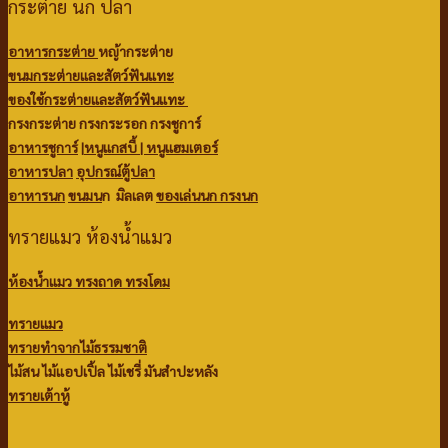
กระต่าย นก ปลา
อาหารกระต่าย
หญ้ากระต่าย
ขนมกระต่ายและสัตว์ฟันแทะ
ของใช้กระต่ายและสัตว์ฟันแทะ
กรงกระต่าย กรงกระรอก กรงชูการ์
อาหารชูการ์
|
หนูแกสบี้ |
หนูแฮมเตอร์
อาหารปลา
อุปกรณ์ตู้ปลา
อาหารนก
ขนมน
ก มิลเลต
ของเล่นนก
กรงนก
ทรายแมว ห้องน้ำแมว
ห้องน้ำแมว ทรงถาด ทรงโดม
ทรายแมว
ทรายทำจากไม้ธรรมชาติ
ไม้สน
ไม้แอปเปิ้ล
ไม้เชรี่ มันสำปะหลัง
ทรายเต้าหู้