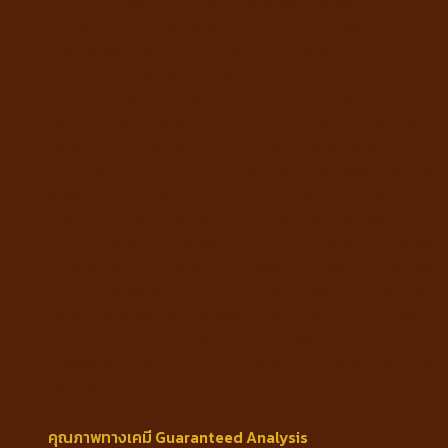
Poultry Meal (Chicken), Soybean Meal, Corn,
Wheat Bran, Tapioca, Chicken Fat, Salmon Oil,
Fish Meal (Salmon), Flavoring Agents, Vitamins
(Vitamin A, Vitamin D3, Vitamin E, Vitamin C,
Nicotinic Acid, Vitamin B1, Vitamin B6,
Pantothenic Acid, Vitamin B2, Vitamin K3, Folic
Acid, Biotin, Vitamin B12), Minerals (Sodium
Chloride, Iron, Zinc, Copper, Manganese, Iodine,
Selenium), Rice Bran Oil, Choline Chloride,
Lecithin, Taurine, Methionine, Manganese
Amino Acid Complex, Zinc Amino Acid Complex,
Copper Amino Acid Complex, Potassium Iodide,
Zinc-L-Selenomethionine Complex, Probiotics
(
Bacillus subtilis
), Mixed Vitamins (B1, B2, B6,
B12), D-Biotin, Evening Primrose Oil,
Preservatives (Propionic Acid), Yucca Schidigera
Extract.
คุณภาพทางเคมี Guaranteed Analysis