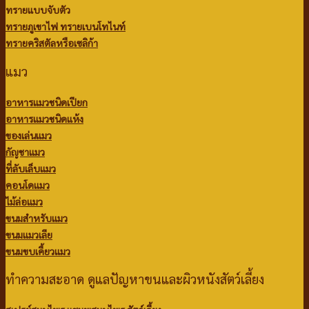
ทรายแบบจับตัว
ทรายภูเขาไฟ
ทรายเบนโทไนท์
ทรายคริสตัลหรือเซลิก้า
แมว
อาหารแมวชนิดเปียก
อาหารแมวชนิดแห้ง
ของเล่นแมว
กัญชาแมว
ที่ลับเล็บแมว
คอนโดแมว
ไม้ล่อแมว
ขนมสำหรับแมว
ขนมแมวเลีย
ขนมขบเคี้ยวแมว
ทำความสะอาด ดูแลปัญหาขนและผิวหนังสัตว์เลี้ยง