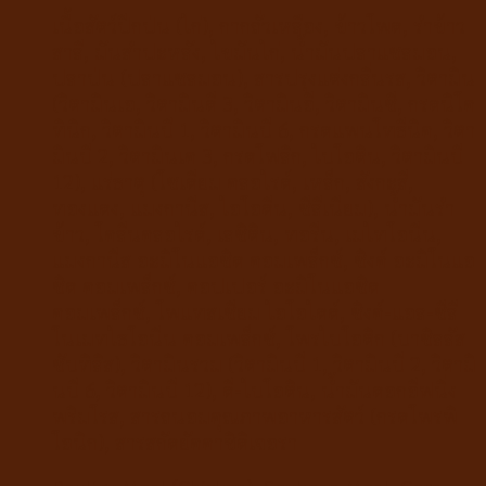
บำรุง
เนื้อสัตว์ปีกป่น (ไก่),
กากถั่วเหลือง,
ข้าวโพด,
รำข้าว
ขน
สาลี,
มันสำปะหลัง,
ไขมันไก่,
น้ำมันปลาแซลมอน,
และ
ปลาป่น (ปลาแซลมอน),
สารปรุงแต่งกลิ่นรส,
วิตามิน
ผิวหนัง
(วิตามินเอ,
วิตามินดี 3,
วิตามินอี,
วิตามินซี,
กรดนิโค
รส
ทินิก,
วิตามินบี 1,
วิตามินบี 6,
กรดแพนโทธีนิค,
วิตา
ปลา
มินบี 2,
วิตามินเค 3,
กรดโฟลิก,
ไบโอติน,
วิตามินบี
แซลมอน
12),
แร่ธาตุ (โซเดียม คลอไรด์,
เหล็ก,
สังกะสี,
quantity
ทองแดง,
แมงกานีส,
ไอโอดีน,
ซีลีเนียม),
น้ำมันรำ
ข้าว,
โคลีนคลอไรด์,
เลซิติน,
ทอรีน,
เมไทโอนีน,
แมงกานีส อะมิโนแอซิด คอมเพล็กซ์,
ซิงค์ อะมิโนแอ
ซิด คอมเพล็กซ์,
คอปเปอร์ อะมิโนแอซิด
คอมเพล็กซ์,
โพแทสเซียม ไอโอไดด์,
ซิงค์-แอล-ซีลี
โนเมทไธโอนีน คอมเพล็กซ์,
โพรไบโอติก (บาซิลลัส
ซับทิลิส),
วิตามินรวม (วิตามินบี 1,
วิตามินบี 2,
วิตามิ
นบี 6,
วิตามินบี 12),
ดี-ไบโอติน,
น้ำมันดอกอีฟนิ่ง
พริมโรส,
สารถนอมคุณภาพอาหารสัตว์ (กรดโพรพิ
โอนิก), สารสกัดยัคคาชิดิเจอรา