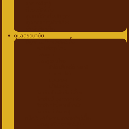
ถาดรองฉี่สุนัข
ที่นอนสัตว์เลี้ยง
อุปกรณ์สำหรับเดินทาง
กรง คอก บ้านสัตว์เลี้ยง
เสื้อผ้าสัตว์เลี้ยง
ดูแลสุขอนามัย
ปัญหาขน ผิวหนังสัตว์เลี้ยง
สเปรย์สมุนไพร
แชมพูยา
แชมพูสมุนไพร
กำจัดเห็บหมัด พยาธิ
แบบสเปรย์
แบบหยด
แป้งโรยตัว
วิตามินสำหรับสัตว์เลี้ยง
วิตามินบำรุงกระดูก ข้อ
วิตามินบำรุงขน ผิวหนัง
วิตามินบำรุงต่างๆ
ผลิตภัณฑ์ทำความสะอาดสัตว์เลี้ยง
แชมพู ครีมนวดสัตว์เลี้ยง