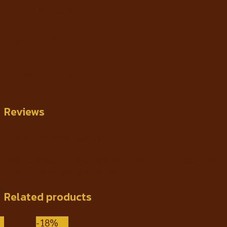
ยี่ห้อ
Moochie
ช่วงอายุ
1 ปีขึ้นไป
ขนาด
1 kg, 400 g
Reviews
There are no reviews yet.
Only logged in customers who have purchased this
product may leave a review.
Related products
-18%