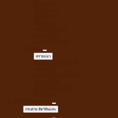
กัญชาแมว
ที่ลับเล็บแมว
คอนโดแมว
ไม้ล่อแมว
ขนมสำหรับแมว
ขนมแมวเลีย
ขนมขบเคี้ยวแมว
ทรายแมว
ทรายแมว
ทรายจากไม้ธรรมชาติ
ทรายเต้าหู้
ทรายจับตัวเบนโทไนท์
ทรายภูเขาไฟ
ทรายคริสตัล เซลิก้า
ห้องน้ำแมว
กระต่าย สัตว์ฟันแทะ
กระต่าย สัตว์ฟันแทะ
อาหารกระต่าย