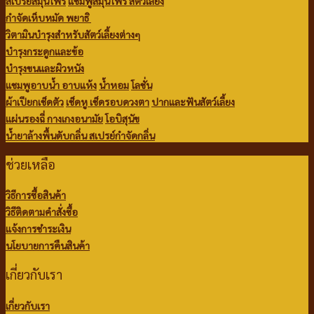
สเปรย์สมุนไพร
แชมพูสมุนไพร สัตว์เลี้ยง
กำจัดเห็บหมัด พยาธิ
วิตามินบำรุงสำหรับสัตว์เลี้ยงต่างๆ
บำรุงกระดูกและข้อ
บำรุงขนและผิวหนัง
แชมพูอาบน้ำ
อาบแห้ง
น้ำหอม
โลชั่น
ผ้าเปียกเช็ดตัว
เช็ดหู เช็ดรอบดวงตา
ปากและฟันสัตว์เลี้ยง
แผ่นรองฉี่
กางเกงอนามัย
โอบิสุนัข
น้ำยาล้างพื้นดับกลิ่น
สเปรย์กำจัดกลิ่น
ช่วยเหลือ
วิธีการซื้อสินค้า
วิธีติดตามคำสั่งซื้อ
แจ้งการชำระเงิน
นโยบายการคืนสินค้า
เกี่ยวกับเรา
เกี่ยวกับเรา