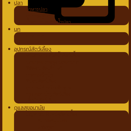
ปลา
อาหารปลา
อุปกรณ์ตู้ปลา
น้ำยาปรับสภาพน้ำปลา
นก
อาหารนก
ขนมนก
อุปกรณ์สัตว์เลี้ยง
ชามอาหาร ที่ให้น้ำสัตว์เลี้ยง
ปลอกคอ สายจูง ปลอกปาก
ที่ตัดขน ตัดเล็บ หวี
ถาดรองฉี่สุนัข
ที่นอนสัตว์เลี้ยง
อุปกรณ์สำหรับเดินทาง
กรง คอก บ้านสัตว์เลี้ยง
เสื้อผ้าสัตว์เลี้ยง
ดูแลสุขอนามัย
ปัญหาขน ผิวหนังสัตว์เลี้ยง
สเปรย์สมุนไพร
แชมพูยา