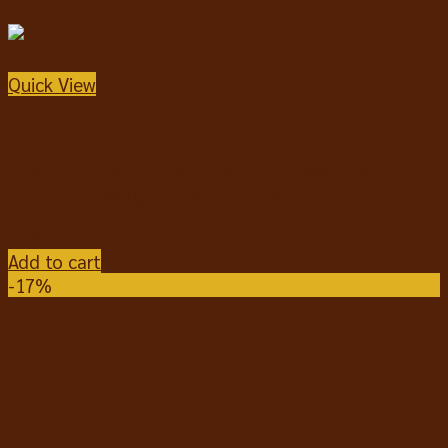
Quick View
อาหารแมวชนิดเปียก
Royal Canin Mother & Babycat Mousse โรยัลคานิน
อาหารเปียก สูตรลูกแมวและแม่แมวตั้งท้อง 195g.
฿
89
Add to cart
-17%