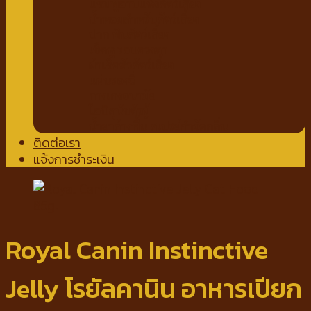
แชมพูอาบแห้งสัตว์เลี้ยง
น้ำหอมสำหรับสัตว์เลี้ยง
ปาก ฟันสัตว์เลี้ยง
เช็ดหู รอบดวงตา
ผ้าเช็ดตัวสัตว์เลี้ยง
แผ่นรองฉี่
กางเกงอนามัย
โอบิสุนัขตัวผู้
น้ำยาล้างพื้น สเปรย์กำจัดกลิ่น
ติดต่อเรา
แจ้งการชำระเงิน
Royal Canin Instinctive
Jelly โรยัลคานิน อาหารเปียก