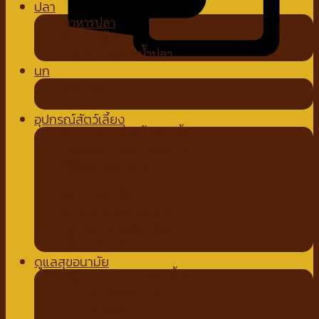
ปลา
อาหารปลา
อุปกรณ์ตู้ปลา
น้ำยาปรับสภาพน้ำปลา
นก
อาหารนก
ขนมนก
อุปกรณ์สัตว์เลี้ยง
ชามอาหาร ที่ให้น้ำสัตว์เลี้ยง
ปลอกคอ สายจูง ปลอกปาก
ที่ตัดขน ตัดเล็บ หวี
ถาดรองฉี่สุนัข
ที่นอนสัตว์เลี้ยง
อุปกรณ์สำหรับเดินทาง
กรง คอก บ้านสัตว์เลี้ยง
เสื้อผ้าสัตว์เลี้ยง
ดูแลสุขอนามัย
ปัญหาขน ผิวหนังสัตว์เลี้ยง
สเปรย์สมุนไพร
แชมพูยา