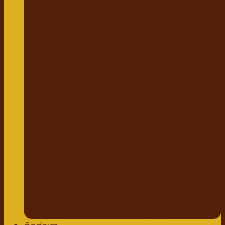
แชมพูสมุนไพร
กำจัดเห็บหมัด พยาธิ
แบบสเปรย์
แบบหยด
แป้งโรยตัว
วิตามินสำหรับสัตว์เลี้ยง
วิตามินบำรุงกระดูก ข้อ
วิตามินบำรุงขน ผิวหนัง
วิตามินบำรุงต่างๆ
ผลิตภัณฑ์ทำความสะอาดสัตว์เลี้ยง
แชมพู ครีมนวดสัตว์เลี้ยง
แชมพูอาบแห้งสัตว์เลี้ยง
น้ำหอมสำหรับสัตว์เลี้ยง
ปาก ฟันสัตว์เลี้ยง
เช็ดหู รอบดวงตา
ผ้าเช็ดตัวสัตว์เลี้ยง
แผ่นรองฉี่
กางเกงอนามัย
โอบิสุนัขตัวผู้
น้ำยาล้างพื้น สเปรย์กำจัดกลิ่น