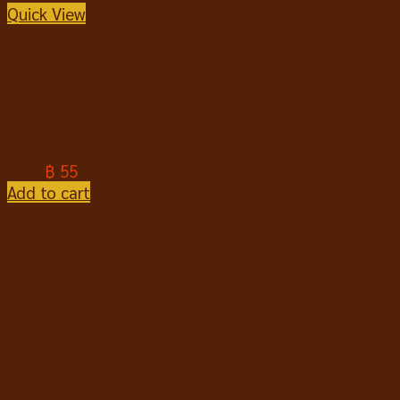
Quick View
อาหารแมวชนิดเปียก
Choo Choo Complete and Balance Food Saba with
Anchovy ชูชู อาหารเปียกแมว สูตรปลาซาบะผสมปลาแอ
นโชวี่ 90g
฿
65
฿
55
Add to cart