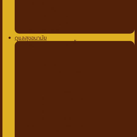
ถาดรองฉี่สุนัข
ที่นอนสัตว์เลี้ยง
อุปกรณ์สำหรับเดินทาง
กรง คอก บ้านสัตว์เลี้ยง
เสื้อผ้าสัตว์เลี้ยง
ดูแลสุขอนามัย
ปัญหาขน ผิวหนังสัตว์เลี้ยง
สเปรย์สมุนไพร
แชมพูยา
แชมพูสมุนไพร
กำจัดเห็บหมัด พยาธิ
แบบสเปรย์
แบบหยด
แป้งโรยตัว
วิตามินสำหรับสัตว์เลี้ยง
วิตามินบำรุงกระดูก ข้อ
วิตามินบำรุงขน ผิวหนัง
วิตามินบำรุงต่างๆ
ผลิตภัณฑ์ทำความสะอาดสัตว์เลี้ยง
แชมพู ครีมนวดสัตว์เลี้ยง