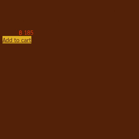
Cat’s Taste Senior 7+ Tuna in Jelly แคทเทสต์ อาหาร
เปียกแมวสูงวัย สูตรปลาทูน่า ในเยลลี่ 75g*12 ซอง
฿
204
฿
185
Add to cart