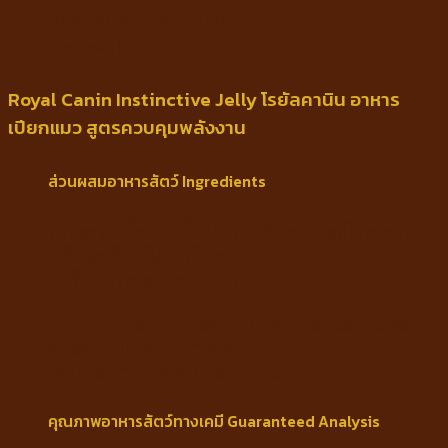
Additional information
Reviews (0)
Royal Canin Instinctive Jelly โรยัลคานิน อาหาร
เปียกแมว สูตรควบคุมพลังงาน
ส่วนผสมอาหารสัตว์ Ingredients
เนื้อสุกร, เนื้อไก่, เนื้อไก่งวง, ตับไก่, เซลลูโลส, กลูเท
นข้าวสาลี, แป้งข้าวโพด,
ทอรีน, แร่ธาตุ, วิตามินดี3
Pork, chicken, turkey, chicken liver, cellulose,
wheat gluten, corn starch,
taurine, minerals, vitamin D3.
คุณภาพอาหารสัตว์ทางเคมี Guaranteed Analysis