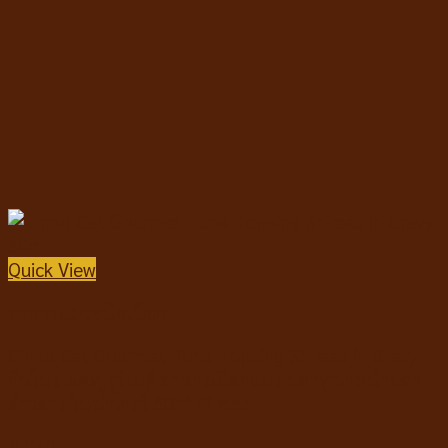
Quick View
อาหารแมวชนิดเปียก
Ginno Cat Gourmet Tuna Topping Shirasu in Gravy
กินโนะ แคท กูร์เมต์ อาหารเปียกแมว ปลาทูน่าหน้าปลา
ข้าวสาร ในน้ำเกรวี่ 60g*12 ซอง
฿
240