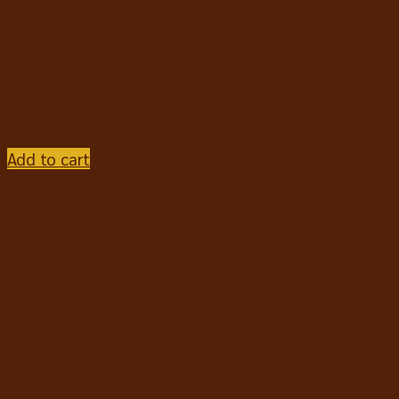
Ron Ron Anti-Inflammatory For Adult Tuna Salmon
& Avocado Recipe ร็องร็อง อาหารเปียกแมว สูตรต้านการ
อักเสบ รสปลาทูน่า ปลาแซลมอนและอะโวคาโด 75g*12
ซอง
฿
300
Add to cart