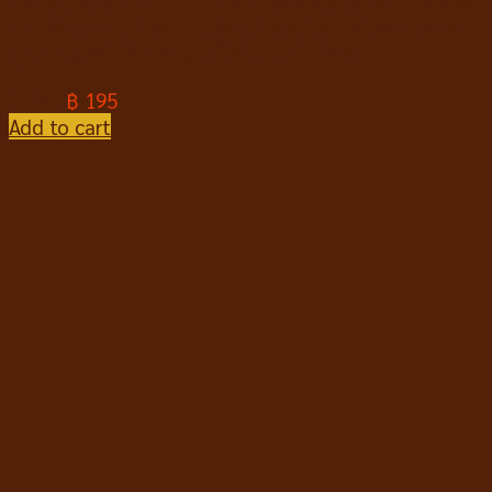
Cat’s Taste Calcium Tuna in jelly added Anchovy แค
ทเทสต์ อาหารเปียกแมว สูตรบำรุงกระดูกและฟัน รสปลา
ทูน่าในเยลลี่ เติมปลาแอนโชวี่ 70g*12 ซอง
฿
240
฿
195
Add to cart