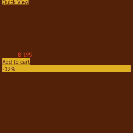
Quick View
อาหารแมวชนิดเปียก
Cat’s Taste Skin and Fur Tuna in jelly added
Tomato แคทเทสต์ อาหารเปียกแมว สูตรบำรุงผิวหนังและ
ขน ปลาทูน่าในเยลลี่ เติมมะเขือเทศ 70g*12 ซอง
฿
240
฿
195
Add to cart
-19%