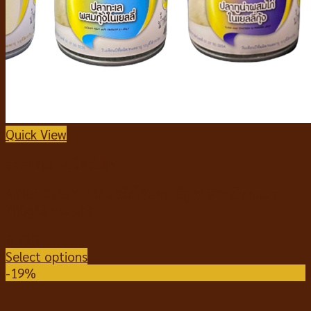
Quick View
อาหารแมวชนิดเปียก
Aristo-Cats YI HU แอริสโตแคท ยิฮู อาหารเปียกแมว
400g*3 กระป๋อง
฿
120
Select options
-19%