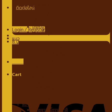
นมชนิดผง
ขนมสำหรับสุนัข
ขนมขบเคี้ยวสำหรับสุนัข
สติ๊กสำหรับสุนัข
ไก่อบแห้งสำหรับสุนัข
Login / Register
ขนมเพื่อสุขภาพ
แมว
฿
0
อาหารแมว
อาหารแมวชนิดเปียก
No products in the cart.
อาหารแมวชนิดเม็ด
ของเล่นแมว
Menu
กัญชาแมว
ที่ลับเล็บแมว
Cart
คอนโดแมว
ไม้ล่อแมว
No products in the cart.
ขนมสำหรับแมว
ขนมแมวเลีย
ขนมขบเคี้ยวแมว
ทรายแมว
ทรายจากไม้ธรรมชาติ