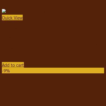
Quick View
อาหารแมวชนิดเปียก
Pramy Adult Skin & Coat Tuna Meat Topping Shrimp
& Scallop in Jelly พรามี่ อาหารเปียกแมว เนื้อทูน่าหน้า
กุ้งและหอยเชลล์ในเจลลี่ 70g*12 ซอง
฿
228
Add to cart
-9%