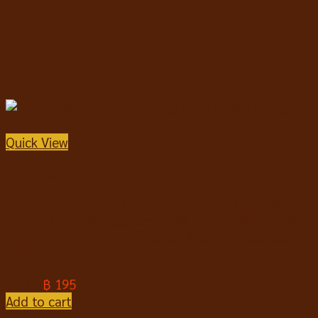
Quick View
อาหารแมวชนิดเปียก
Cat’s Taste Weight Control Tuna in jelly added
Sweet Potato & Seed แคทเทสต์ อาหารเปียกแมว สูตร
ควบคุมน้ำหนัก ปลาทูน่าในเยลลี่ เติมมันหวานและเมล็ด
เจีย 70g*12 ซอง
฿
240
฿
195
Add to cart