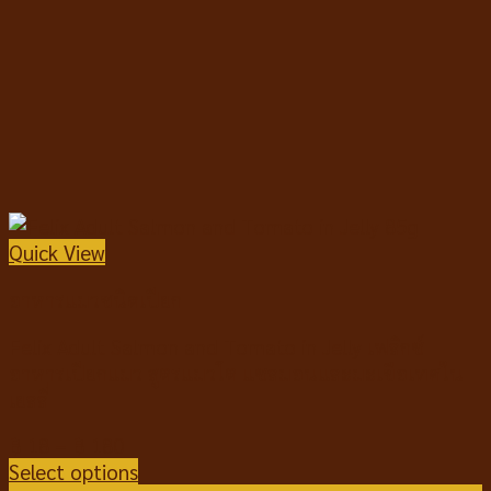
Quick View
อาหารแมวชนิดเปียก
Felix Adult Salmon and Tomato in Jelly เฟลิกซ์
อาหารเปียกแมว สูตรแมวโต แซลมอนและมะเขือเทศใน
เยลลี่
฿
18
–
฿
180
Select options