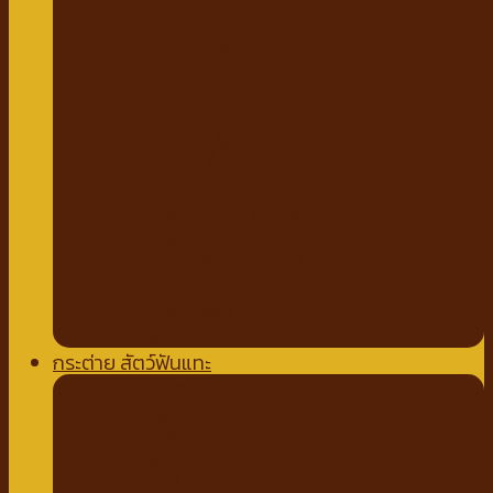
กัญชาแมว
ที่ลับเล็บแมว
คอนโดแมว
ไม้ล่อแมว
ขนมสำหรับแมว
ขนมแมวเลีย
ขนมขบเคี้ยวแมว
ทรายแมว
ทรายจากไม้ธรรมชาติ
ทรายเต้าหู้
ทรายจับตัวเบนโทไนท์
ทรายภูเขาไฟ
ทรายคริสตัล เซลิก้า
ห้องน้ำแมว
กระต่าย สัตว์ฟันแทะ
อาหารกระต่าย
หญ้ากระต่าย
อัลฟาฟ่า
เฮย์
ทีโมธี