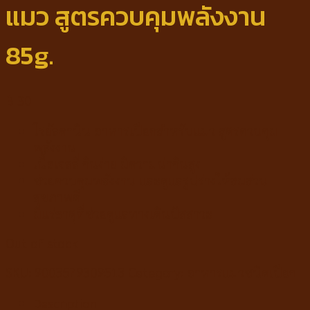
แมว สูตรควบคุมพลังงาน
85g.
฿
30
โรยัลคานิน อาหารเปียกสำหรับแมว สูตรควบคุม
พลังงาน
เนื้อเจลลี่ กินง่าย มีความน่ากินสูง
ช่วยควบคุมพลังงาน และดูแลรูปร่างให้สมส่วน
สุขภาพดี
มีแร่ธาตุที่ช่วยดูแลทางเดินปัสสาวะ
Out of stock
SKU:
9003579309513
Category:
อาหารแมวชนิดเปียก
Description