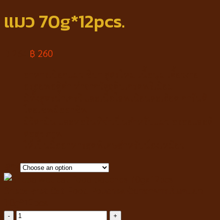
แมว 70g*12pcs.
฿
264
฿
260
อาหารเปียกแมว ชีบา สูตรใหม่ เนื้อนุ่ม เคี้ยวง่าย
อร่อยพอดีคำ ทำจากวัตถุดิบเกรดพรีเมียม
มีทั้งสูตรน้ำเกรวี่ และเนื้อโลฟเนียนละเอียด การันตี
โดยเชฟมืออาชีพ
มีวิตามิน และทอรีนที่จำเป็นสำหรับแมว อร่อยและดี
ต่อสุขภาพ
ให้เป็นมื้ออาหารสุดพิเศษสำหรับน้องเหมียว
สูตร
Sheba Wet Cat Food Pouches ชีบาอาหารเปียกแมว
70g*12pcs.
Sheba