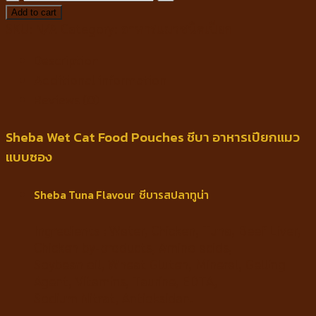
Wet
Add to cart
Cat
SKU:
N/A
Category:
อาหารแมวชนิดเปียก
Food
Description
Pouches
ชี
Additional information
บา
Reviews (0)
อาหาร
เปียก
Sheba Wet Cat Food Pouches ชีบา อาหารเปียกแมว
แมว
แบบซอง
70g*12pcs.
quantity
Sheba Tuna Flavour ชีบารสปลาทูน่า
Ingredients : Water, Chicken, Tuna, Beef Liver,
Chicken by-products, Amino acids,
Soybean oil, Wheat Gluten, Mineral, Gelling
Agent, Vitamins, Taurine, EDTA,
Sodium Nitrat, Antioksidan.