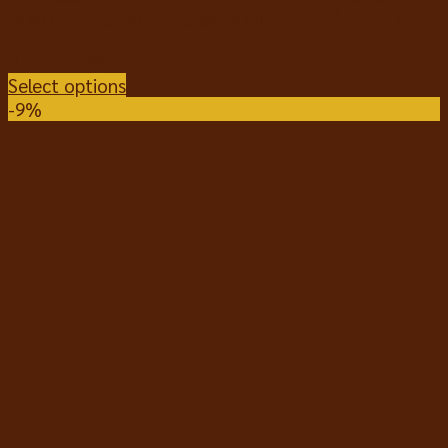
ไก่พร้อมปลาแซลมอน และสาหร่ายวากาเมะในน้ำเกรวี่
฿
21
–
฿
294
Select options
-9%