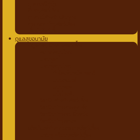
ถาดรองฉี่สุนัข
ที่นอนสัตว์เลี้ยง
อุปกรณ์สำหรับเดินทาง
กรง คอก บ้านสัตว์เลี้ยง
เสื้อผ้าสัตว์เลี้ยง
ดูแลสุขอนามัย
ปัญหาขน ผิวหนังสัตว์เลี้ยง
สเปรย์สมุนไพร
แชมพูยา
แชมพูสมุนไพร
กำจัดเห็บหมัด พยาธิ
แบบสเปรย์
แบบหยด
แป้งโรยตัว
วิตามินสำหรับสัตว์เลี้ยง
วิตามินบำรุงกระดูก ข้อ
วิตามินบำรุงขน ผิวหนัง
วิตามินบำรุงต่างๆ
ผลิตภัณฑ์ทำความสะอาดสัตว์เลี้ยง
แชมพู ครีมนวดสัตว์เลี้ยง