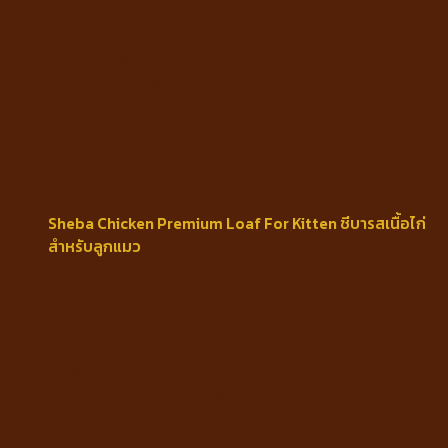
Protein min 7.5%
Fat min 1%
Fiber max 0.5%
Moisture max 88%
Feeding Guide
Weigh 2-4 kg. 3-5 pouches
Weigh 4-6 kg. 5-6 pouches
Sheba Chicken Premium Loaf For Kitten ชีบารสเนื้อไก่
สำหรับลูกแมว
Ingredients : Water, Chicken, Whitefish, Chicken
by-products, Flavouring, Soybean oil,
Wheat Gluten, Mineral, Glycine, Gelling Agent,
Vitamin E, Taurine, EDTA, Colorring,
Sodium nitrite, Antioxidant.
Nutritional Analysis