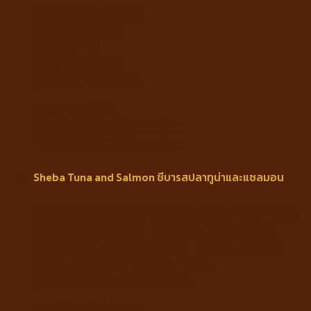
Nutritional Analysis
Protein min 7%
Fat min 1%
Fiber max 0.5%
Moisture max 88%
Feeding Guide
Weigh 2-4 kg. 3-5 pouches
Weigh 4-6 kg. 5-6 pouches
Sheba Tuna and Salmon ชีบารสปลาทูน่าและแซลมอน
Ingredients : Water, Chicken, Tuna, Beef Liver,
Salmon, Chicken by-products, Amino acids,
Soybean oil, Wheat Gluten, Mineral, Gelling
Agent, Vitamins, Taurine, EDTA,
Sodium Nitrat, Antioksidan.
Nutritional Analysis