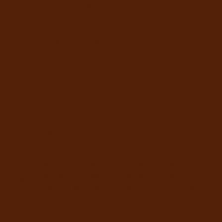
Protein min 6.5%
Fat min 0.4%
Fiber max 1%
Moisture max 89%
Feeding Guide
Age 2-4 month 1/2 – 2/3 Pouches
Age 4-8 month 2/3 Pouches
Weight
N/A
ยี่ห้อ
Sheba
ปลาทูน่า
,
ปลาทูน่า ปลาแซลมอน
,
ปลาทูน่า ปู
อัด
,
ปลาทูน่า ฟักทองและแครอท
,
ปลาทูน่า ไก่
สูตร
และโบนิโตะ
,
ปลาทูน่าและไก่
,
เนื้อไก่
,
ไก่ สำหรับ
ลูกแมว