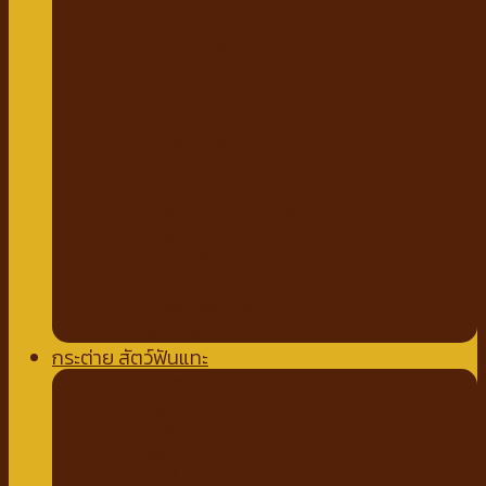
กัญชาแมว
ที่ลับเล็บแมว
คอนโดแมว
ไม้ล่อแมว
ขนมสำหรับแมว
ขนมแมวเลีย
ขนมขบเคี้ยวแมว
ทรายแมว
ทรายจากไม้ธรรมชาติ
ทรายเต้าหู้
ทรายจับตัวเบนโทไนท์
ทรายภูเขาไฟ
ทรายคริสตัล เซลิก้า
ห้องน้ำแมว
กระต่าย สัตว์ฟันแทะ
อาหารกระต่าย
หญ้ากระต่าย
อัลฟาฟ่า
เฮย์
ทีโมธี