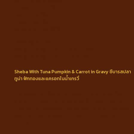
Nutritional Analysis
Protein min 7.5%
Fat min 0.4%
Fiber max 1%
Moisture max 89%
Feeding Guide
Weigh 2-4 kg. 1/3 – 2/3 pouches
Weigh 4-6 kg. 2/3 – 1 pouches
Sheba With Tuna Pumpkin & Carrot in Gravy ชีบารสปลา
ทูน่า ฟักทองและแครอทในน้ำเกรวี่
Ingredients : Water, Chicken, Tuna, Modified
starch, Chicken by-products, Pumpkin, Carrot,
Flavouring, Soybean oil, Wheat Gluten, Mineral,
Glycine, Gelling Agent, Vitamin E, Taurine,
EDTA.