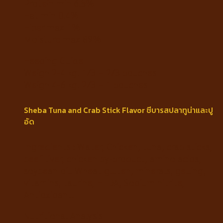
Protein min 6.5%
Fat min 0.4%
Fiber max 1%
Moisture max 89%
Feeding Guide
Weigh 2-4 kg. 1/3 – 2/3 pouches
Weigh 4-6 kg. 2/3 – 1 pouches
Sheba Tuna and Crab Stick Flavor ชีบารสปลาทูน่าและปู
อัด
Ingredients : Water, Chicken, tuna, crab sticks,
beef liver, chicken by-product, amino acids,
soybean oil. Wheat gluten, minerals, gelling,
vitamins, taurine, ETDA, Sodium nitrite,
Antioxidant.
Nutritional Analysis