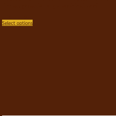
เปียกแมว สูตรแมวโต ปลาทูน่าและผักโขมในเยลลี่
฿
18
–
฿
180
Select options