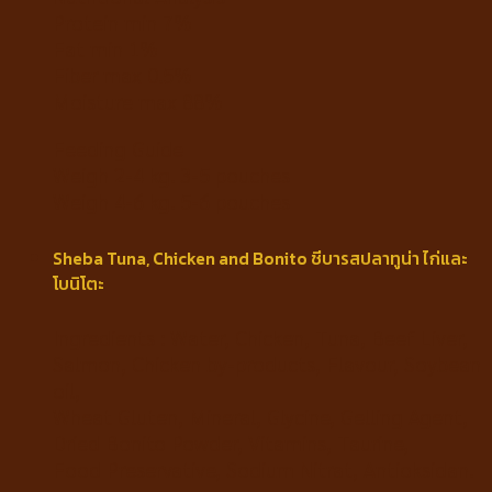
Protein min 7%
Fat min 1%
Fiber max 0.5%
Moisture max 88%
Feeding Guide
Weigh 2-4 kg. 3-5 pouches
Weigh 4-6 kg. 5-6 pouches
Sheba Tuna, Chicken and Bonito ชีบารสปลาทูน่า ไก่และ
โบนิโตะ
Ingredients : Water, Chicken, Tuna, Beef Liver,
Salmon, Chicken by-products, Flavour, Soybean
oil,
Wheat Gluten, Mineral, Glycine, Gelling Agent,
Dried Bonito Powder, Vitamins, Taurine,
Food Preservative, Sodium Nitrat, Antioksidan.