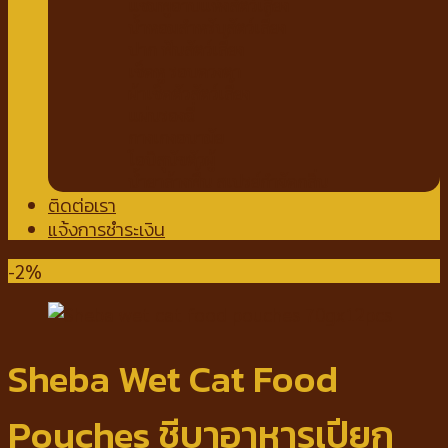
แชมพูอาบแห้งสัตว์เลี้ยง
น้ำหอมสำหรับสัตว์เลี้ยง
ปาก ฟันสัตว์เลี้ยง
เช็ดหู รอบดวงตา
ผ้าเช็ดตัวสัตว์เลี้ยง
แผ่นรองฉี่
กางเกงอนามัย
โอบิสุนัขตัวผู้
น้ำยาล้างพื้น สเปรย์กำจัดกลิ่น
ติดต่อเรา
แจ้งการชำระเงิน
-2%
Sheba Wet Cat Food
Pouches ชีบาอาหารเปียก