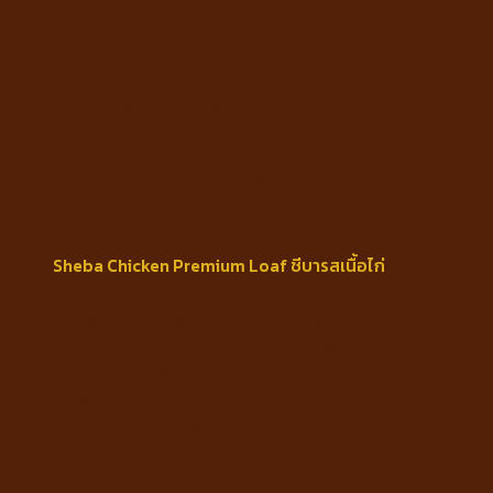
Nutritional Analysis
Protein min 7.5%
Fat min 0.4%
Fiber max 1%
Moisture max 89%
Feeding Guide
Weigh 2-4 kg. 1/3 – 2/3 pouches
Weigh 4-6 kg. 2/3 – 1 pouches
Sheba Chicken Premium Loaf ชีบารสเนื้อไก่
Ingredients : Water, Chicken, Whitefish, Chicken
by-products, Flavouring, Soybean oil,
Wheat Gluten, Mineral, Glycine, Gelling Agent,
Vitamin E, Taurine, EDTA, Colorring, Sodium
nitrite, Antioxidant.
Nutritional Analysis