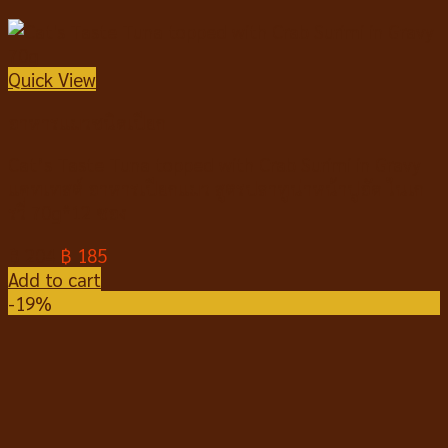
Quick View
อาหารแมวชนิดเปียก
Cat’s Taste Tuna topped with Crab Surimi in Gravy
แคทเทสต์ อาหารเปียกแมว สูตรปลาทูน่าหน้าปูอัด ในเก
รวี่ 70g*12 ซอง
฿
204
฿
185
Add to cart
-19%