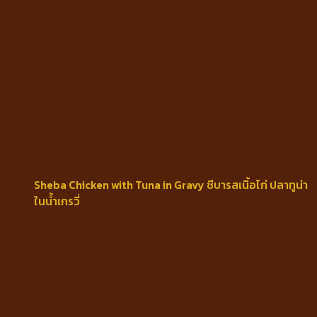
Nutritional Analysis
Protein min 7%
Fat min 1%
Fiber max 0.5%
Moisture max 88%
Feeding Guide
Weigh 2-4 kg. 3-5 pouches
Weigh 4-6 kg. 5-6 pouches
Sheba Chicken with Tuna in Gravy ชีบารสเนื้อไก่ ปลาทูน่า
ในน้ำเกรวี่
Ingredients : Water, Chicken, Tuna, Modified
starch, Chicken by-products, Flavouring,
Soybean oil, Wheat Gluten, Mineral, Glycine,
Gelling Agent, Vitamin E, Taurine, EDTA.