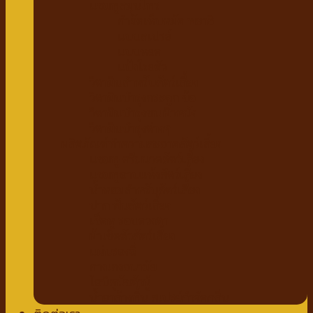
แชมพูสมุนไพร
กำจัดเห็บหมัด พยาธิ
แบบสเปรย์
แบบหยด
แป้งโรยตัว
วิตามินสำหรับสัตว์เลี้ยง
วิตามินบำรุงกระดูก ข้อ
วิตามินบำรุงขน ผิวหนัง
วิตามินบำรุงต่างๆ
ผลิตภัณฑ์ทำความสะอาดสัตว์เลี้ยง
แชมพู ครีมนวดสัตว์เลี้ยง
แชมพูอาบแห้งสัตว์เลี้ยง
น้ำหอมสำหรับสัตว์เลี้ยง
ปาก ฟันสัตว์เลี้ยง
เช็ดหู รอบดวงตา
ผ้าเช็ดตัวสัตว์เลี้ยง
แผ่นรองฉี่
กางเกงอนามัย
โอบิสุนัขตัวผู้
น้ำยาล้างพื้น สเปรย์กำจัดกลิ่น