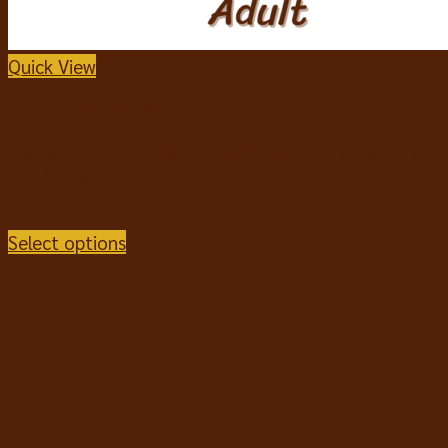
Quick View
อาหารแมวชนิดเปียก
Felina Canino Vif เฟลิน่า คานิโน่ วิฟ อาหารเปียกแมว
75g.*12 ซอง
฿
228
Select options