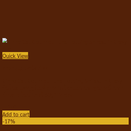
Quick View
อาหารแมวชนิดเปียก
Ginno Cat Gourmet Tuna Topping Shirasu in Gravy
กินโนะ แคท กูร์เมต์ อาหารเปียกแมว ปลาทูน่าหน้าปลา
ข้าวสาร ในน้ำเกรวี่ 60g*12 ซอง
฿
240
Add to cart
-17%