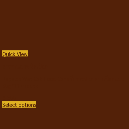
Quick View
อาหารแมวชนิดเปียก
Regalos Wet Cat Food Cans รีกาลอส อาหารเปียกแมว
80g*12 กระป๋อง
฿
300
Select options