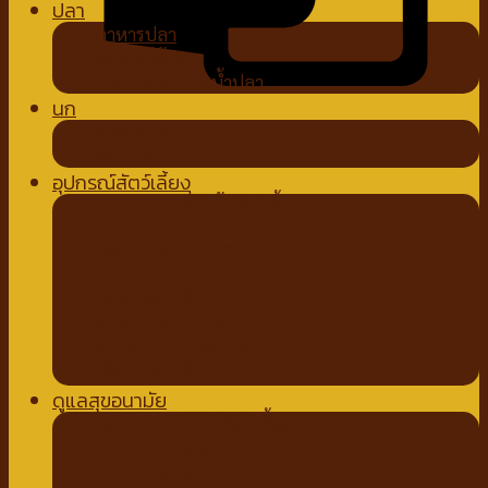
ปลา
อาหารปลา
อุปกรณ์ตู้ปลา
น้ำยาปรับสภาพน้ำปลา
นก
อาหารนก
ขนมนก
อุปกรณ์สัตว์เลี้ยง
ชามอาหาร ที่ให้น้ำสัตว์เลี้ยง
ปลอกคอ สายจูง ปลอกปาก
ที่ตัดขน ตัดเล็บ หวี
ถาดรองฉี่สุนัข
ที่นอนสัตว์เลี้ยง
อุปกรณ์สำหรับเดินทาง
กรง คอก บ้านสัตว์เลี้ยง
เสื้อผ้าสัตว์เลี้ยง
ดูแลสุขอนามัย
ปัญหาขน ผิวหนังสัตว์เลี้ยง
สเปรย์สมุนไพร
แชมพูยา