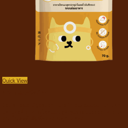
Quick View
อาหารแมวชนิดเปียก
Cat’s Taste Digestion Tuna in jelly added Pumpkin
แคทเทสต์ อาหารเปียกแมว สูตรดูแลระบบย่อยอาหาร ปลา
ทูน่าในเยลลี่ เติมฟักทอง 70g*12 ซอง