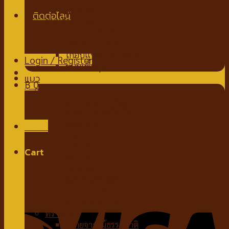
นมชนิดผง
ขนมสำหรับสุนัข
ขนมขบเคี้ยวสำหรับสุนัข
สติ๊กสำหรับสุนัข
ไก่อบแห้งสำหรับสุนัข
Login / Register
ขนมเพื่อสุขภาพ
แมว
฿
0
อาหารแมว
อาหารแมวชนิดเปียก
No products in the cart.
อาหารแมวชนิดเม็ด
ของเล่นแมว
Menu
กัญชาแมว
ที่ลับเล็บแมว
Cart
คอนโดแมว
ไม้ล่อแมว
No products in the cart.
ขนมสำหรับแมว
ขนมแมวเลีย
ขนมขบเคี้ยวแมว
ทรายแมว
ทรายจากไม้ธรรมชาติ