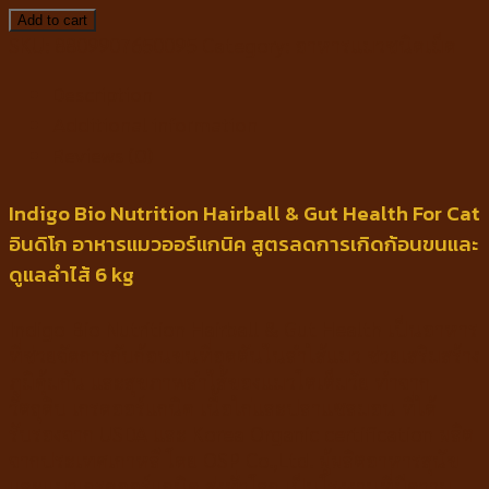
Add to cart
SKU:
8809907650095
Category:
อาหารแมวชนิดเม็ด
Description
Additional information
Reviews (0)
Indigo Bio Nutrition Hairball & Gut Health For Cat
อินดิโก อาหารแมวออร์แกนิค สูตรลดการเกิดก้อนขนและ
ดูแลลำไส้ 6 kg
Indigo Bio Nutrition Hairball & Gut Health เป็นอาหาร
ที่ช่วยจัดการกับก้อนขนที่อุดตันในลำไส้แมว ช่วยเสริมสร้าง
ภูมิคุ้มกัน และสุขภาพลำใส้ของแมวโตเต็มวัย ทำจาก
วัตถุดิบ เกรดออร์แกนิค เนื้อไก่และปลาแซลมอน ที่ได้
รับรองจาก USDA และ Korea Organic certification ผลิต
จากประเทศเกาหลี โดย OSP Co.,Ltd. ผู้ผลิตอาหารสุนัข
และแมวเกรดออร์แกนิค ส่งทั่วโลก เป็นโรงงานที่มีความ