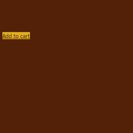
Pramy Feline Solutions Hairball Care พรามี่ อาหาร
แมวเฉพาะทาง พัฒนาโดยสัตวแพทย์ สูตรลดก้อนขน 1kg
฿
239
Add to cart