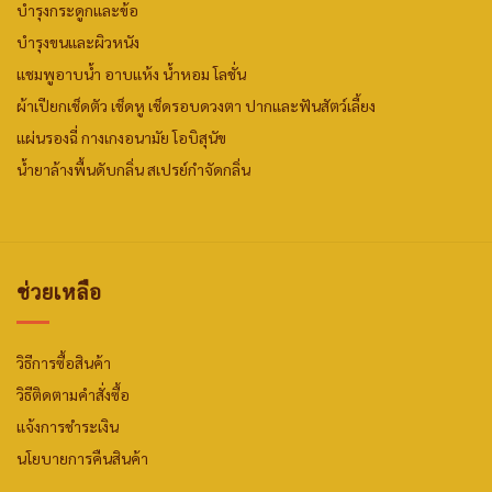
บำรุงกระดูกและข้อ
บำรุงขนและผิวหนัง
แชมพูอาบน้ำ
อาบแห้ง
น้ำหอม
โลชั่น
ผ้าเปียกเช็ดตัว
เช็ดหู เช็ดรอบดวงตา
ปากและฟันสัตว์เลี้ยง
แผ่นรองฉี่
กางเกงอนามัย
โอบิสุนัข
น้ำยาล้างพื้นดับกลิ่น
สเปรย์กำจัดกลิ่น
ช่วยเหลือ
วิธีการซื้อสินค้า
วิธีติดตามคำสั่งซื้อ
แจ้งการชำระเงิน
นโยบายการคืนสินค้า