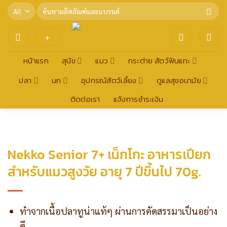
Skip
Search
for:
to
content
+
หน้าแรก
สุนัข
แมว
กระต่าย สัตว์ฟันแทะ
ปลา
นก
อุปกรณ์สัตว์เลี้ยง
ดูแลสุขอนามัย
ติดต่อเรา
แจ้งการชำระเงิน
Nekko Senior 7+ เน็กโกะ อาหารเปียก
สำหรับแมวสูงวัย อายุ 7 ปีขึ้นไป 70g.
ทำจากเนื้อปลาทูน่าแท้ๆ ผ่านการคัดสรรมาเป็นอย่าง
ดี