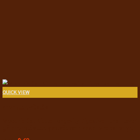
QUICK VIEW
อาหารแมวชนิดเม็ด
Moochie Cat Kibble Longevity Digestive Tuna Flavor
มูชี่ อาหารเม็ดแมว สูตรเสริมระบบย่อยอาหาร รสปลาทูน่า