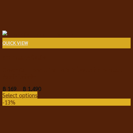
QUICK VIEW
อาหารแมวชนิดเม็ด
Clover Cat Food Ultra Holistic โคลเวอร์ อาหารแมว
อัลตร้า โฮลิสติก
฿
169
–
฿
1,490
Select options
-13%