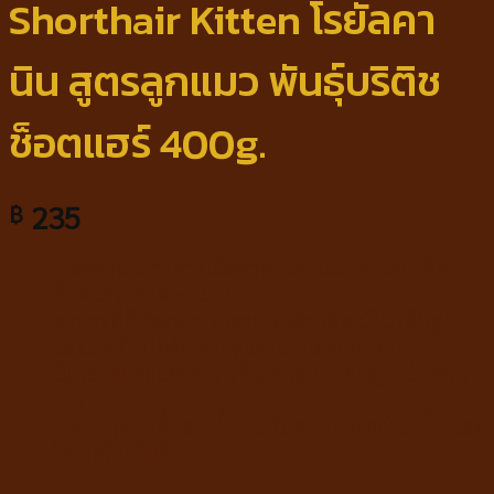
Shorthair Kitten โรยัลคา
นิน สูตรลูกแมว พันธุ์บริติช
ช็อตแฮร์ 400g.
235
฿
โรยัลคานิน อาหารเม็ดสำหรับลูกแมว พันธุ์บริติช
ช็อตแฮร์ เกรดพรีเมียม
อาหารที่ดีที่สุดสำหรับสายพันธุ์บริติช มีโปรตีนสูง
และมีพรีไบโอติก ช่วยดูแลระบบย่อยอาหาร
มีแร่ธาตุและแอลคาร์นิทีน ช่วยเผาผลาญไขมันส่วน
เกิน
ช่วยบำรุงขนสั้นสองชั้น เสริมสร้างมวลกล้ามเนื้อ และ
โครงสร้างที่แข็งแรง