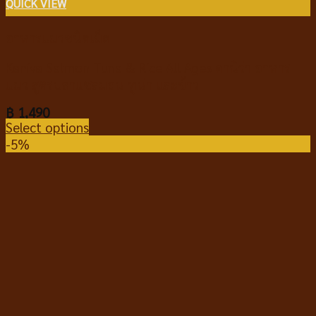
QUICK VIEW
อาหารแมวชนิดเม็ด
Kaniva Salmon Tuna & Rice All Ages คานิว่า อาหาร
แมว สูตรปลาแซลมอน ทูน่า และข้าว
฿
1,490
Select options
-5%