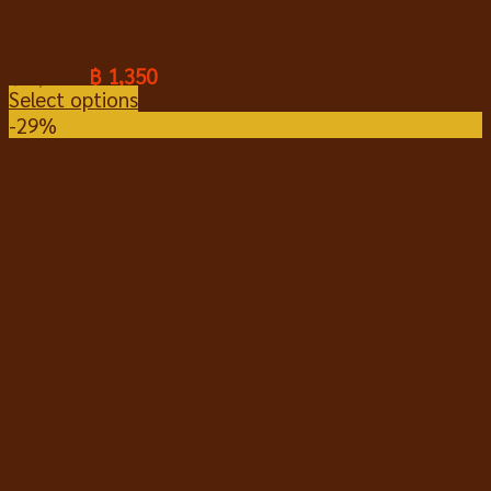
Kaniva Indoor Formula For Adult Cats And Kittens
คานิว่า สูตรแมวเลี้ยงในบ้าน สำหรับลูกแมวและแมวโต
฿
1,550
฿
1,350
Select options
-29%