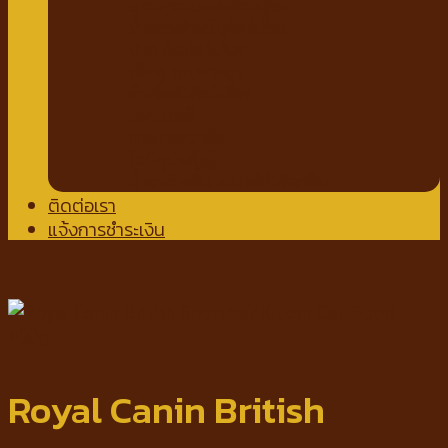
แชมพูอาบแห้งสัตว์เลี้ยง
น้ำหอมสำหรับสัตว์เลี้ยง
ปาก ฟันสัตว์เลี้ยง
เช็ดหู รอบดวงตา
ผ้าเช็ดตัวสัตว์เลี้ยง
แผ่นรองฉี่
กางเกงอนามัย
โอบิสุนัขตัวผู้
น้ำยาล้างพื้น สเปรย์กำจัดกลิ่น
ติดต่อเรา
แจ้งการชำระเงิน
Royal Canin British