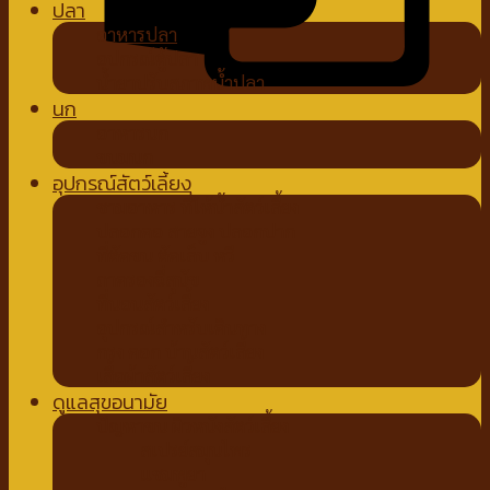
ปลา
อาหารปลา
อุปกรณ์ตู้ปลา
น้ำยาปรับสภาพน้ำปลา
นก
อาหารนก
ขนมนก
อุปกรณ์สัตว์เลี้ยง
ชามอาหาร ที่ให้น้ำสัตว์เลี้ยง
ปลอกคอ สายจูง ปลอกปาก
ที่ตัดขน ตัดเล็บ หวี
ถาดรองฉี่สุนัข
ที่นอนสัตว์เลี้ยง
อุปกรณ์สำหรับเดินทาง
กรง คอก บ้านสัตว์เลี้ยง
เสื้อผ้าสัตว์เลี้ยง
ดูแลสุขอนามัย
ปัญหาขน ผิวหนังสัตว์เลี้ยง
สเปรย์สมุนไพร
แชมพูยา