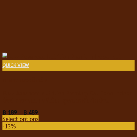
QUICK VIEW
อาหารแมวชนิดเม็ด
Buzz Advanced Nutrition Premium Cat Food Indoor
บัซซ์ อาหารแมว พรีเมี่ยม สูตรแมวเลี้ยงในบ้าน
฿
189
–
฿
489
Select options
-13%