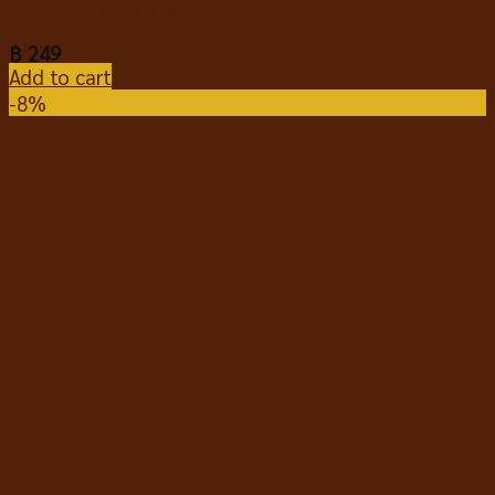
แมวผสมฟรีซดราย สูตรเนื้อไก่ 1 kg
฿
249
Add to cart
-8%