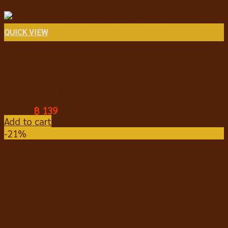
QUICK VIEW
อาหารแมวชนิดเม็ด
Whiskas Functional Cat Food Skin & Coat วิสกัส
อาหารแมวโต สูตรดูแลผิวหนังและเส้นขน 1.1 kg
฿
159
฿
139
Add to cart
-21%