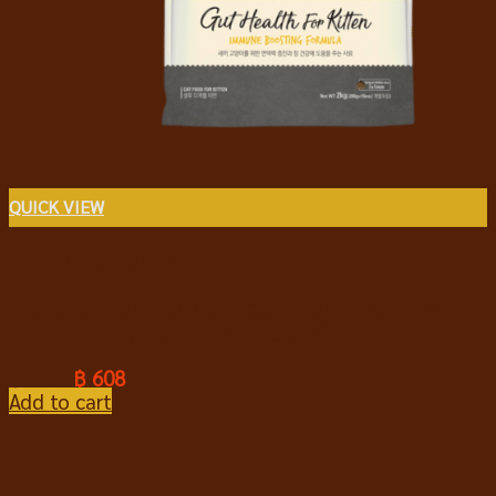
QUICK VIEW
อาหารแมวชนิดเม็ด
Indigo Bio Nutrition Gut Health For Kitten อินดิโก
อาหารลูกแมว สูตรดูแลลำไส้ เสริมภูมิคุ้มกัน 2 kg
฿
640
฿
608
Add to cart