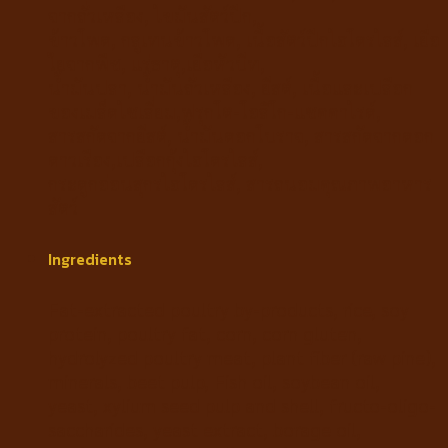
จากถั่วเหลือง, ไขมันสัตว์ปีก,
ข้าวโพด, กลูเทนข้าวโพด, เนื้อสัตว์ปีกไฮโดรไลส์, เยื่อ
ใยจากพืช, แร่ธาตุ,เยื่อหัวบีท,
น้ำมันปลา, น้ำมันถั่วเหลือง, ยีสต์, เนื้อและเปลือก
ของเมล็ดไซเลี่ยม,ฟรุกโต-โอลิโก-แซคคาไรด์,
สารสกัดจากยีสต์, น้ำมันดอกโบราจ, สารสกัดจากดอก
ดาวเรือง,เปลือกกุ้งไฮโดรไลส์,
กระดูกอ่อนสุกรไฮโดรไลส์, สารถนอมคุณภาพอาหาร
สัตว์
Ingredients
Fat-extracted poultry by-products, rice, soy
protein, poultry fat, corn, corn gluten,
hydrolyzed poultry meat, plant fiber (raw pine),
minerals, beet pulp, Fish oil, soybean oil,
yeast, xylium seed pulp and shell, fructo-oligo-
saccharides, yeast extract, borage oil,