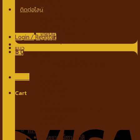
นมชนิดผง
ขนมสำหรับสุนัข
ขนมขบเคี้ยวสำหรับสุนัข
สติ๊กสำหรับสุนัข
ไก่อบแห้งสำหรับสุนัข
Login / Register
ขนมเพื่อสุขภาพ
แมว
฿
0
อาหารแมว
อาหารแมวชนิดเปียก
No products in the cart.
อาหารแมวชนิดเม็ด
ของเล่นแมว
Menu
กัญชาแมว
ที่ลับเล็บแมว
Cart
คอนโดแมว
ไม้ล่อแมว
No products in the cart.
ขนมสำหรับแมว
ขนมแมวเลีย
ขนมขบเคี้ยวแมว
ทรายแมว
ทรายจากไม้ธรรมชาติ