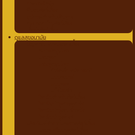
ถาดรองฉี่สุนัข
ที่นอนสัตว์เลี้ยง
อุปกรณ์สำหรับเดินทาง
กรง คอก บ้านสัตว์เลี้ยง
เสื้อผ้าสัตว์เลี้ยง
ดูแลสุขอนามัย
ปัญหาขน ผิวหนังสัตว์เลี้ยง
สเปรย์สมุนไพร
แชมพูยา
แชมพูสมุนไพร
กำจัดเห็บหมัด พยาธิ
แบบสเปรย์
แบบหยด
แป้งโรยตัว
วิตามินสำหรับสัตว์เลี้ยง
วิตามินบำรุงกระดูก ข้อ
วิตามินบำรุงขน ผิวหนัง
วิตามินบำรุงต่างๆ
ผลิตภัณฑ์ทำความสะอาดสัตว์เลี้ยง
แชมพู ครีมนวดสัตว์เลี้ยง