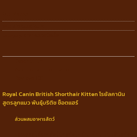
Out of stock
SKU:
3182550816526
Category:
อาหารแมวชนิดเม็ด
Description
Additional information
Reviews (0)
Royal Canin British Shorthair Kitten โรยัลคานิน
สูตรลูกแมว พันธุ์บริติช ช็อตแฮร์
ส่วนผสมอาหารสัตว์
ผลพลอยได้จากสัตว์ปีกสกัดไขมัน, ข้าว, โปรตีนสกัด