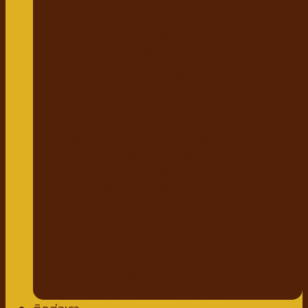
แชมพูสมุนไพร
กำจัดเห็บหมัด พยาธิ
แบบสเปรย์
แบบหยด
แป้งโรยตัว
วิตามินสำหรับสัตว์เลี้ยง
วิตามินบำรุงกระดูก ข้อ
วิตามินบำรุงขน ผิวหนัง
วิตามินบำรุงต่างๆ
ผลิตภัณฑ์ทำความสะอาดสัตว์เลี้ยง
แชมพู ครีมนวดสัตว์เลี้ยง
แชมพูอาบแห้งสัตว์เลี้ยง
น้ำหอมสำหรับสัตว์เลี้ยง
ปาก ฟันสัตว์เลี้ยง
เช็ดหู รอบดวงตา
ผ้าเช็ดตัวสัตว์เลี้ยง
แผ่นรองฉี่
กางเกงอนามัย
โอบิสุนัขตัวผู้
น้ำยาล้างพื้น สเปรย์กำจัดกลิ่น