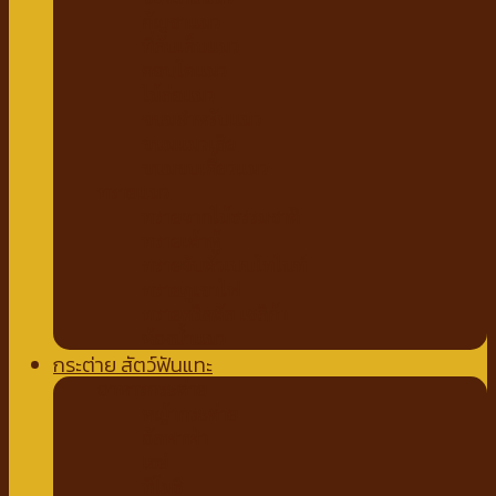
กัญชาแมว
ที่ลับเล็บแมว
คอนโดแมว
ไม้ล่อแมว
ขนมสำหรับแมว
ขนมแมวเลีย
ขนมขบเคี้ยวแมว
ทรายแมว
ทรายจากไม้ธรรมชาติ
ทรายเต้าหู้
ทรายจับตัวเบนโทไนท์
ทรายภูเขาไฟ
ทรายคริสตัล เซลิก้า
ห้องน้ำแมว
กระต่าย สัตว์ฟันแทะ
อาหารกระต่าย
หญ้ากระต่าย
อัลฟาฟ่า
เฮย์
ทีโมธี