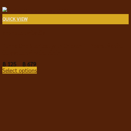
QUICK VIEW
อาหารแมวชนิดเม็ด
Purina One Sterilcat with Chicken 1+ Years เพียวริน่า
วัน สูตรแมวทำหมัน เนื้อไก่
฿
125
–
฿
679
Select options